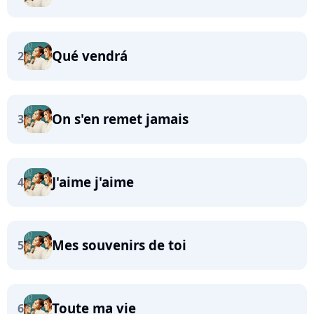
Qué vendrá
2
On s'en remet jamais
3
J'aime j'aime
4
Mes souvenirs de toi
5
Toute ma vie
6