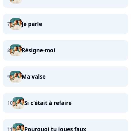
Je parle
7
Résigne-moi
8
Ma valse
9
Si c'était à refaire
10
Pourquoi tu joues faux
11