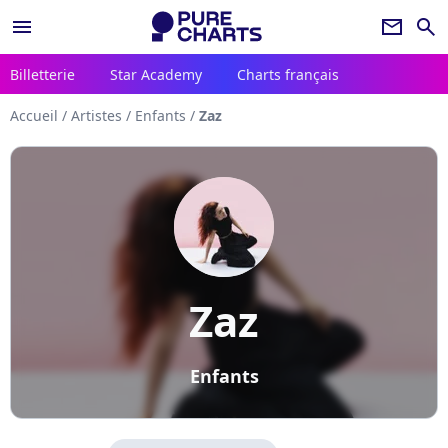
menu
newsletter
search
Billetterie
Star Academy
Charts français
Accueil
/
Artistes
/
Enfants
/
Zaz
Zaz
Enfants