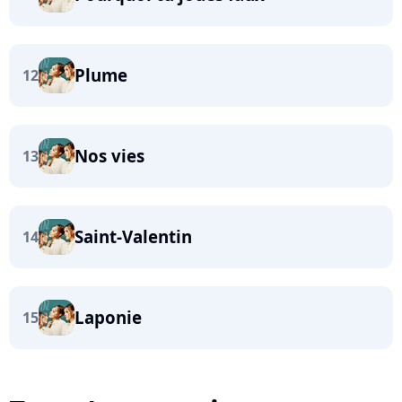
Plume
12
Nos vies
13
Saint-Valentin
14
Laponie
15