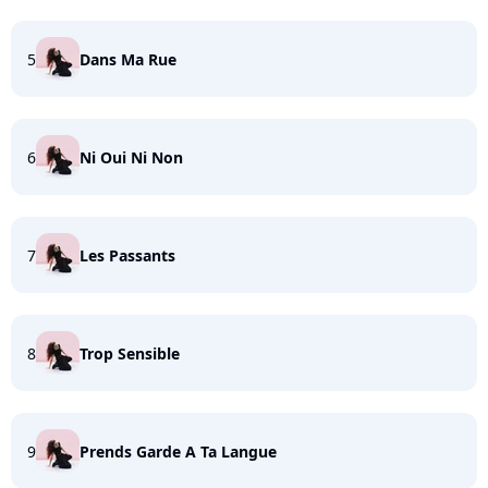
5
Dans Ma Rue
6
Ni Oui Ni Non
7
Les Passants
8
Trop Sensible
9
Prends Garde A Ta Langue