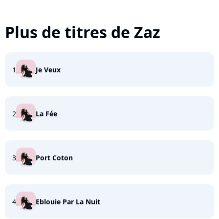
Plus de titres de Zaz
1
Je Veux
2
La Fée
3
Port Coton
4
Eblouie Par La Nuit