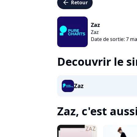
arrow_left
Retour
Zaz
Zaz
Date de sortie: 7 ma
Decouvrir le s
Zaz
Zaz, c'est aussi