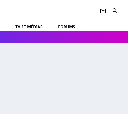
newsletter
search
TV ET MÉDIAS
FORUMS