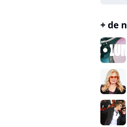
+ de n