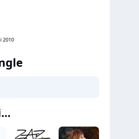
i 2010
ingle
...