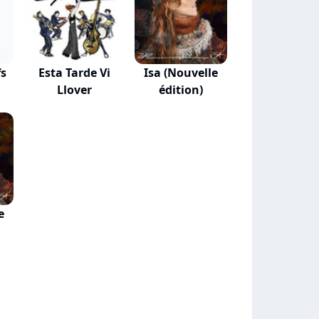
fs
Esta Tarde Vi
Isa (Nouvelle
Llover
édition)
e