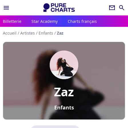
menu
newsletter
search
Billetterie
Star Academy
Charts français
Accueil
/
Artistes
/
Enfants
/
Zaz
Zaz
Enfants