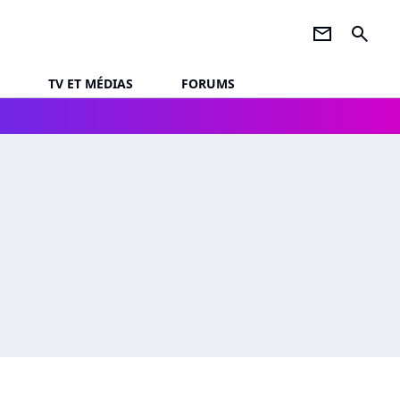
newsletter
search
TV ET MÉDIAS
FORUMS