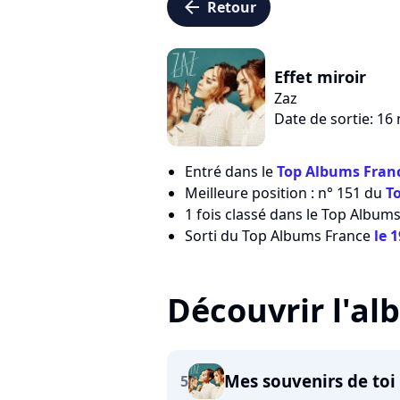
arrow_left
Retour
Effet miroir
Zaz
Date de sortie: 1
Entré dans le
Top Albums Franc
Meilleure position : n° 151 du
T
1 fois classé dans le Top Albums
Sorti du Top Albums France
le 
Découvrir l'a
Mes souvenirs de toi
5