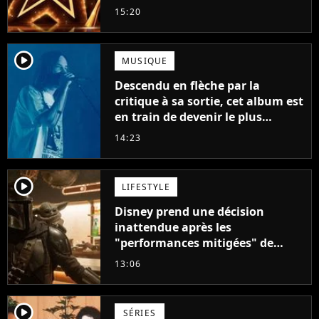
15:20
player2
MUSIQUE
Descendu en flèche par la
critique à sa sortie, cet album est
en train de devenir le plus
populaire de son auteur
14:23
player2
LIFESTYLE
Disney prend une décision
inattendue après les
"performances mitigées" de
Vaiana et The Mandalorian &
13:06
Grogu au box-office
player2
SÉRIES