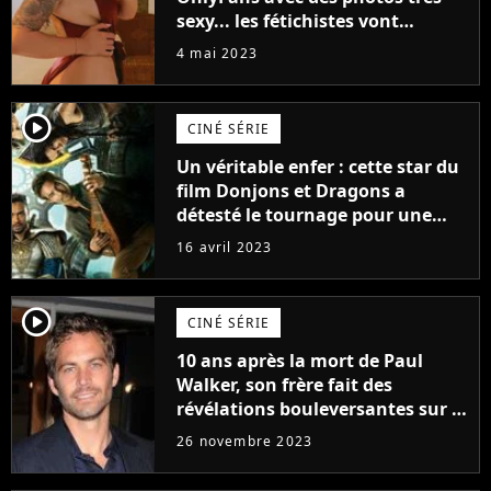
sexy... les fétichistes vont
prendre leur pied !
4 mai 2023
player2
CINÉ SÉRIE
Un véritable enfer : cette star du
film Donjons et Dragons a
détesté le tournage pour une
raison très spéciale
16 avril 2023
player2
CINÉ SÉRIE
10 ans après la mort de Paul
Walker, son frère fait des
révélations bouleversantes sur la
réaction des acteurs de Fast and
26 novembre 2023
Furious