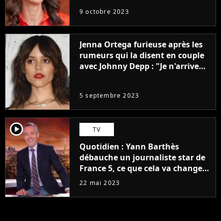
9 octobre 2023
Jenna Ortega furieuse après les
rumeurs qui la disent en couple
avec Johnny Depp : "Je n'arrive
même pas..."
5 septembre 2023
player2
TV
Quotidien : Yann Barthès
débauche un journaliste star de
France 5, ce que cela va changer
à la rentrée
22 mai 2023