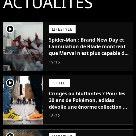
ACTUALITÉS
player2
LIFESTYLE
Spider-Man : Brand New Day et
l'annulation de Blade montrent
que Marvel n'est plus capable de
faire quoi que ce soit de simple
19:15
player2
STYLE
Cringes ou bluffantes ? Pour les
30 ans de Pokémon, adidas
dévoile une énorme collection de
sneakers et je ne sais pas quoi en
18:22
penser