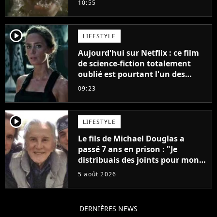
10:55
player2
LIFESTYLE
Aujourd'hui sur Netflix : ce film
de science-fiction totalement
oublié est pourtant l'un des
meilleurs des années 2010
09:23
player2
LIFESTYLE
Le fils de Michael Douglas a
passé 7 ans en prison : "Je
distribuais des joints pour mon
père"
5 août 2026
DERNIÈRES NEWS