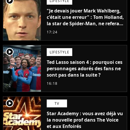
player2
LIFESTYLE
"Je devais jouer Mark Wahlberg,
c'était une erreur" : Tom Holland,
la star de Spider-Man, ne referait
pas ce blockbuster
17:24
player2
LIFESTYLE
Ted Lasso saison 4 : pourquoi ces
personnages adorés des fans ne
sont pas dans la suite ?
16:18
player2
TV
Star Academy : vous avez déjà vu
la nouvelle prof dans The Voice
et aux Enfoirés