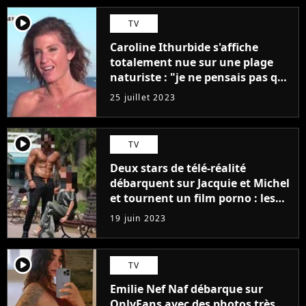
player2
TV
Caroline Ithurbide s'affiche
totalement nue sur une plage
naturiste : "je ne pensais pas que
j'arriverais à le faire..."
25 juillet 2023
player2
TV
Deux stars de télé-réalité
débarquent sur Jacquie et Michel
et tournent un film porno : les
premières images du tournage
19 juin 2023
(exclu)
player2
TV
Emilie Nef Naf débarque sur
OnlyFans avec des photos très