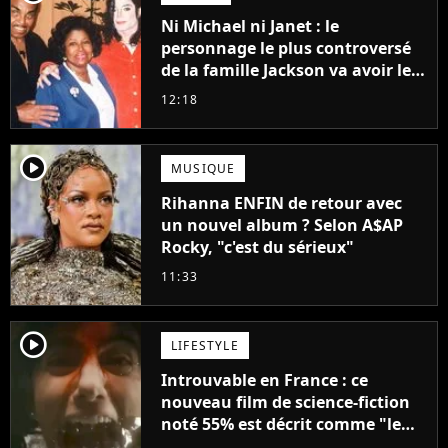
Ni Michael ni Janet : le
personnage le plus controversé
de la famille Jackson va avoir le
droit à sa propre série
12:18
player2
MUSIQUE
Rihanna ENFIN de retour avec
un nouvel album ? Selon A$AP
Rocky, "c'est du sérieux"
11:33
player2
LIFESTYLE
Introuvable en France : ce
nouveau film de science-fiction
noté 55% est décrit comme "le
plus stupide de l'année"