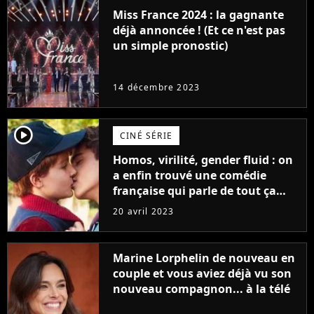
Miss France 2024 : la gagnante
déjà annoncée ! (Et ce n'est pas
un simple pronostic)
14 décembre 2023
player2
CINÉ SÉRIE
Homos, virilité, gender fluid : on
a enfin trouvé une comédie
française qui parle de tout ça
sans être super ringarde
20 avril 2023
Marine Lorphelin de nouveau en
couple et vous aviez déjà vu son
nouveau compagnon... à la télé