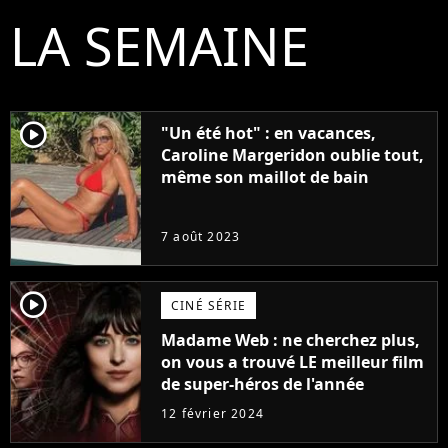
LA SEMAINE
player2
"Un été hot" : en vacances,
Caroline Margeridon oublie tout,
même son maillot de bain
7 août 2023
player2
CINÉ SÉRIE
Madame Web : ne cherchez plus,
on vous a trouvé LE meilleur film
de super-héros de l'année
12 février 2024