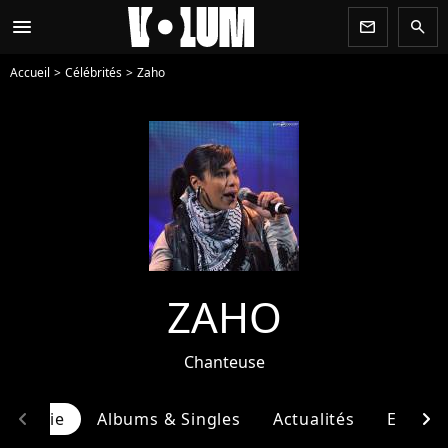
menu
newsletter
search
Accueil
Célébrités
Zaho
ZAHO
Chanteuse
chevron_left
chevron_right
ographie
Albums & Singles
Actualités
Entour