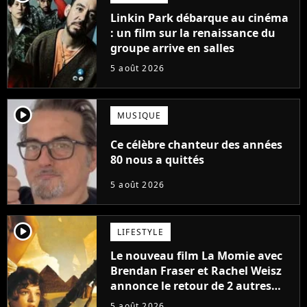
Linkin Park débarque au cinéma
: un film sur la renaissance du
groupe arrive en salles
5 août 2026
player2
MUSIQUE
Ce célèbre chanteur des années
80 nous a quittés
5 août 2026
player2
LIFESTYLE
Le nouveau film La Momie avec
Brendan Fraser et Rachel Weisz
annonce le retour de 2 autres
personnages emblématiques de
5 août 2026