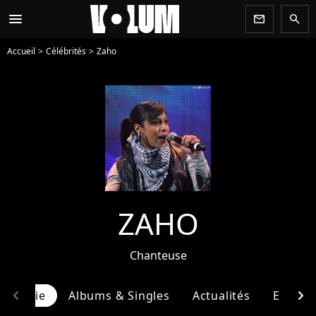
menu
newsletter
search
Accueil
Célébrités
Zaho
ZAHO
Chanteuse
chevron_left
chevron_right
ographie
Albums & Singles
Actualités
Entour