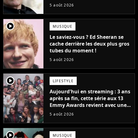
la série (et on ne parle pas du
5 août 2026
bateau)
player2
MUSIQUE
Le saviez-vous ? Ed Sheeran se
cache derrière les deux plus gros
tubes du moment !
5 août 2026
player2
LIFESTYLE
Aujourd'hui en streaming : 3 ans
après sa fin, cette série aux 13
Emmy Awards revient avec une
suite... totalement différente
5 août 2026
player2
MUSIQUE