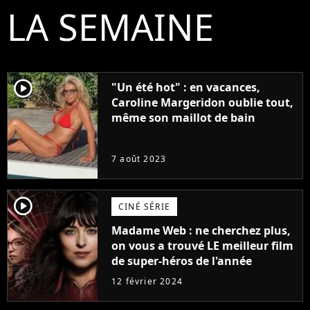
LA SEMAINE
player2
"Un été hot" : en vacances,
Caroline Margeridon oublie tout,
même son maillot de bain
7 août 2023
player2
CINÉ SÉRIE
Madame Web : ne cherchez plus,
on vous a trouvé LE meilleur film
de super-héros de l'année
12 février 2024