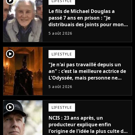
player2
LIFESTYLE
Le fils de Michael Douglas a
passé 7 ans en prison : "Je
distribuais des joints pour mon
père"
5 août 2026
player2
LIFESTYLE
"Je n'ai pas travaillé depuis un
an" : c'est la meilleure actrice de
L'Odyssée, mais personne ne
veut lui donner de rôle au
5 août 2026
cinéma
player2
LIFESTYLE
NCIS : 23 ans après, un
producteur explique enfin
l'origine de l'idée la plus culte de