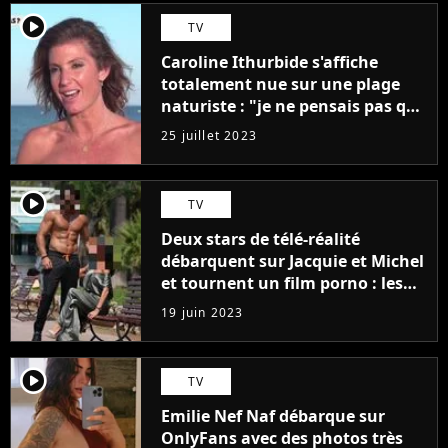
player2
TV
Caroline Ithurbide s'affiche
totalement nue sur une plage
naturiste : "je ne pensais pas que
j'arriverais à le faire..."
25 juillet 2023
player2
TV
Deux stars de télé-réalité
débarquent sur Jacquie et Michel
et tournent un film porno : les
premières images du tournage
19 juin 2023
(exclu)
player2
TV
Emilie Nef Naf débarque sur
OnlyFans avec des photos très