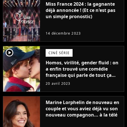
Miss France 2024 : la gagnante
déjà annoncée ! (Et ce n'est pas
un simple pronostic)
14 décembre 2023
player2
CINÉ SÉRIE
Homos, virilité, gender fluid : on
a enfin trouvé une comédie
française qui parle de tout ça
sans être super ringarde
20 avril 2023
Marine Lorphelin de nouveau en
couple et vous aviez déjà vu son
nouveau compagnon... à la télé