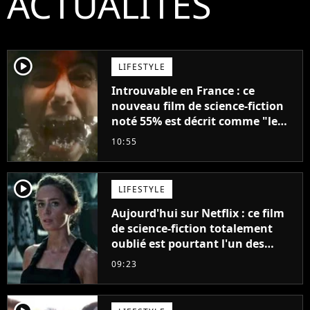
ACTUALITÉS
player2
LIFESTYLE
Introuvable en France : ce
nouveau film de science-fiction
noté 55% est décrit comme "le
plus stupide de l'année"
10:55
player2
LIFESTYLE
Aujourd'hui sur Netflix : ce film
de science-fiction totalement
oublié est pourtant l'un des
meilleurs des années 2010
09:23