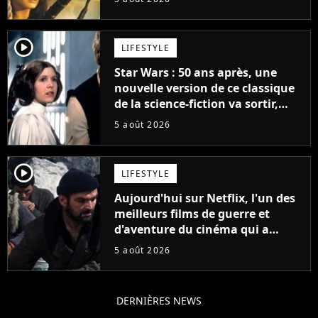
la saga
player2
LIFESTYLE
Star Wars : 50 ans après, une
nouvelle version de ce classique
de la science-fiction va sortir,
mais on ne la verra jamais en
5 août 2026
France
player2
LIFESTYLE
Aujourd'hui sur Netflix, l'un des
meilleurs films de guerre et
d'aventure du cinéma qui a
connu un succès retentissant à
5 août 2026
son époque
DERNIÈRES NEWS