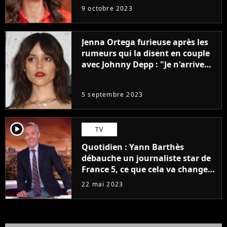
9 octobre 2023
Jenna Ortega furieuse après les
rumeurs qui la disent en couple
avec Johnny Depp : "Je n'arrive
même pas..."
5 septembre 2023
player2
TV
Quotidien : Yann Barthès
débauche un journaliste star de
France 5, ce que cela va changer
à la rentrée
22 mai 2023