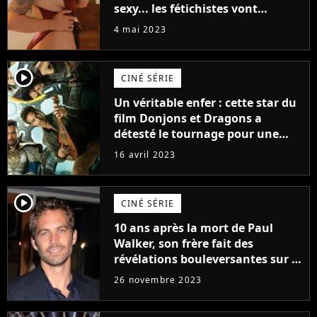
sexy... les fétichistes vont
prendre leur pied !
4 mai 2023
player2
CINÉ SÉRIE
Un véritable enfer : cette star du
film Donjons et Dragons a
détesté le tournage pour une
raison très spéciale
16 avril 2023
player2
CINÉ SÉRIE
10 ans après la mort de Paul
Walker, son frère fait des
révélations bouleversantes sur la
réaction des acteurs de Fast and
26 novembre 2023
Furious