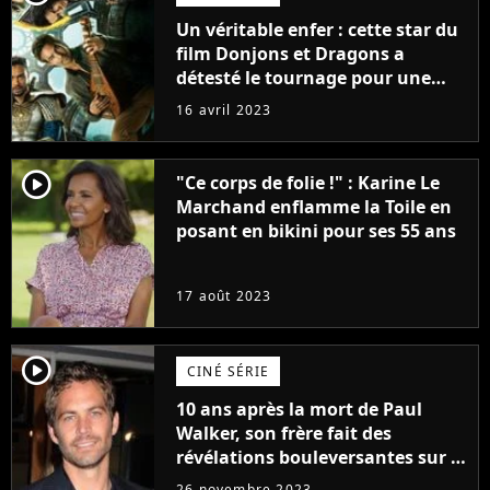
Un véritable enfer : cette star du
film Donjons et Dragons a
détesté le tournage pour une
raison très spéciale
16 avril 2023
player2
"Ce corps de folie !" : Karine Le
Marchand enflamme la Toile en
posant en bikini pour ses 55 ans
17 août 2023
player2
CINÉ SÉRIE
10 ans après la mort de Paul
Walker, son frère fait des
révélations bouleversantes sur la
réaction des acteurs de Fast and
26 novembre 2023