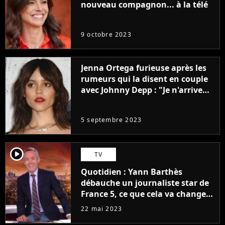
nouveau compagnon... à la télé
9 octobre 2023
Jenna Ortega furieuse après les
rumeurs qui la disent en couple
avec Johnny Depp : "Je n'arrive
même pas..."
5 septembre 2023
player2
TV
Quotidien : Yann Barthès
débauche un journaliste star de
France 5, ce que cela va changer
à la rentrée
22 mai 2023