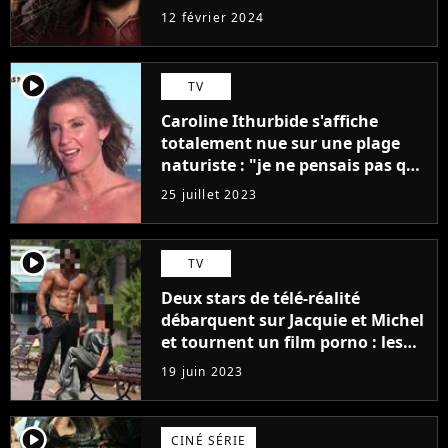
12 février 2024
player2
TV
Caroline Ithurbide s'affiche
totalement nue sur une plage
naturiste : "je ne pensais pas que
j'arriverais à le faire..."
25 juillet 2023
player2
TV
Deux stars de télé-réalité
débarquent sur Jacquie et Michel
et tournent un film porno : les
premières images du tournage
19 juin 2023
(exclu)
player2
CINÉ SÉRIE