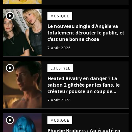
player2
MUSIQUE
Le nouveau single d'Angèle va
totalement dérouter le public, et
c'est une bonne chose
7 août 2026
player2
LIFESTYLE
Heated Rivalry en danger ? La
saison 2 gâchée par les fans, le
créateur pousse un coup de
gueule
7 août 2026
player2
MUSIQUE
Phoebe Bridgers : j'ai écouté en