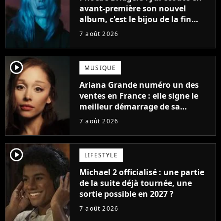
avant-première son nouvel
album, c'est le bijou de la fin
d'été
7 août 2026
player2
MUSIQUE
Ariana Grande numéro un des
ventes en France : elle signe le
meilleur démarrage de sa
carrière avec son album Petal
7 août 2026
player2
LIFESTYLE
Michael 2 officialisé : une partie
de la suite déjà tournée, une
sortie possible en 2027 ?
7 août 2026