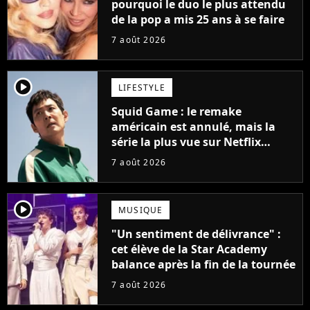
pourquoi le duo le plus attendu
de la pop a mis 25 ans à se faire
7 août 2026
player2
LIFESTYLE
Squid Game : le remake
américain est annulé, mais la
série la plus vue sur Netflix
pourrait avoir une version
7 août 2026
française
player2
MUSIQUE
"Un sentiment de délivrance" :
cet élève de la Star Academy
balance après la fin de la tournée
7 août 2026