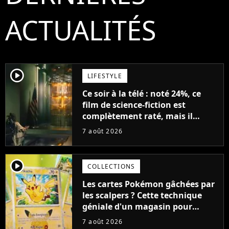
ACTUALITÉS
player2
LIFESTYLE
Ce soir à la télé : noté 24%, ce
film de science-fiction est
complètement raté, mais il
aurait pu être encore pire à
7 août 2026
cause de son acteur
player2
COLLECTIONS
Les cartes Pokémon gâchées par
les scalpers ? Cette technique
géniale d'un magasin pour
ruiner les revendeurs
7 août 2026