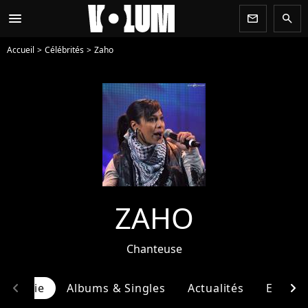
menu
newsletter
search
Accueil
Célébrités
Zaho
ZAHO
Chanteuse
chevron_left
chevron_right
ographie
Albums & Singles
Actualités
Entour