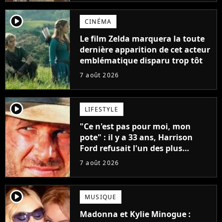
player2
CINÉMA
Le film Zelda marquera la toute
dernière apparition de cet acteur
emblématique disparu trop tôt
7 août 2026
player2
LIFESTYLE
"Ce n'est pas pour moi, mon
pote" : il y a 33 ans, Harrison
Ford refusait l'un des plus
grands succès de tous les temps
7 août 2026
player2
MUSIQUE
Madonna et Kylie Minogue :