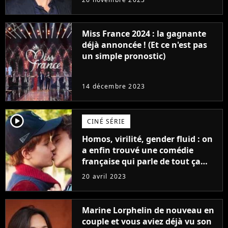
Furious
Miss France 2024 : la gagnante
déjà annoncée ! (Et ce n'est pas
un simple pronostic)
14 décembre 2023
player2
CINÉ SÉRIE
Homos, virilité, gender fluid : on
a enfin trouvé une comédie
française qui parle de tout ça
sans être super ringarde
20 avril 2023
Marine Lorphelin de nouveau en
couple et vous aviez déjà vu son