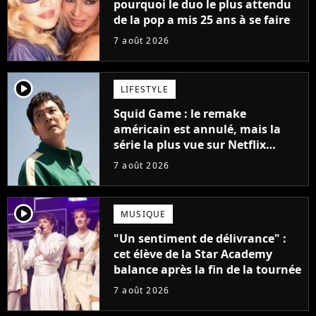
pourquoi le duo le plus attendu
de la pop a mis 25 ans à se faire
7 août 2026
player2
LIFESTYLE
Squid Game : le remake
américain est annulé, mais la
série la plus vue sur Netflix
pourrait avoir une version
7 août 2026
française
player2
MUSIQUE
"Un sentiment de délivrance" :
cet élève de la Star Academy
balance après la fin de la tournée
7 août 2026