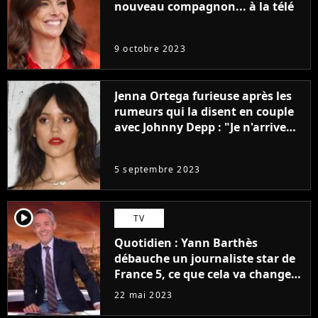
nouveau compagnon... à la télé
9 octobre 2023
Jenna Ortega furieuse après les
rumeurs qui la disent en couple
avec Johnny Depp : "Je n'arrive
même pas..."
5 septembre 2023
player2
TV
Quotidien : Yann Barthès
débauche un journaliste star de
France 5, ce que cela va changer
à la rentrée
22 mai 2023