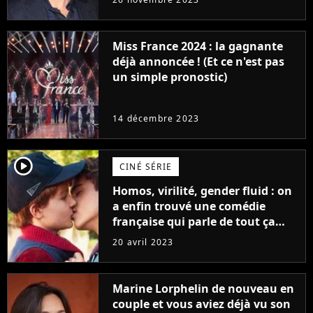
Furious
Miss France 2024 : la gagnante
déjà annoncée ! (Et ce n'est pas
un simple pronostic)
14 décembre 2023
player2
CINÉ SÉRIE
Homos, virilité, gender fluid : on
a enfin trouvé une comédie
française qui parle de tout ça
sans être super ringarde
20 avril 2023
Marine Lorphelin de nouveau en
couple et vous aviez déjà vu son