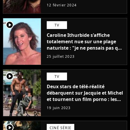
12 février 2024
player2
TV
Caroline Ithurbide s'affiche
totalement nue sur une plage
naturiste : "je ne pensais pas que
j'arriverais à le faire..."
25 juillet 2023
player2
TV
Deux stars de télé-réalité
débarquent sur Jacquie et Michel
et tournent un film porno : les
premières images du tournage
19 juin 2023
(exclu)
player2
CINÉ SÉRIE