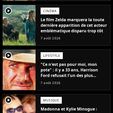
player2
CINÉMA
Le film Zelda marquera la toute
dernière apparition de cet acteur
emblématique disparu trop tôt
7 août 2026
player2
LIFESTYLE
"Ce n'est pas pour moi, mon
pote" : il y a 33 ans, Harrison
Ford refusait l'un des plus
grands succès de tous les temps
7 août 2026
player2
MUSIQUE
Madonna et Kylie Minogue :