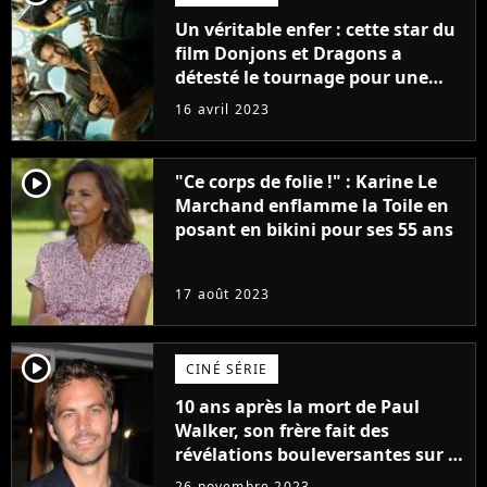
Un véritable enfer : cette star du
film Donjons et Dragons a
détesté le tournage pour une
raison très spéciale
16 avril 2023
player2
"Ce corps de folie !" : Karine Le
Marchand enflamme la Toile en
posant en bikini pour ses 55 ans
17 août 2023
player2
CINÉ SÉRIE
10 ans après la mort de Paul
Walker, son frère fait des
révélations bouleversantes sur la
réaction des acteurs de Fast and
26 novembre 2023