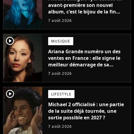
avant-première son nouvel
album, c'est le bijou de la fin
d'été
7 août 2026
player2
MUSIQUE
Ariana Grande numéro un des
ventes en France : elle signe le
meilleur démarrage de sa
carrière avec son album Petal
7 août 2026
player2
LIFESTYLE
Michael 2 officialisé : une partie
de la suite déjà tournée, une
sortie possible en 2027 ?
7 août 2026