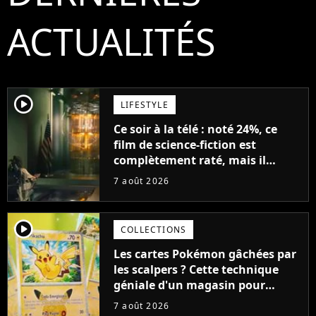
ACTUALITÉS
player2
LIFESTYLE
Ce soir à la télé : noté 24%, ce
film de science-fiction est
complètement raté, mais il
aurait pu être encore pire à
7 août 2026
cause de son acteur
player2
COLLECTIONS
Les cartes Pokémon gâchées par
les scalpers ? Cette technique
géniale d'un magasin pour
ruiner les revendeurs
7 août 2026