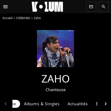
menu
newsletter
search
Accueil
Célébrités
Zaho
ZAHO
Chanteuse
chevron_left
chevron_right
ographie
Albums & Singles
Actualités
Entour