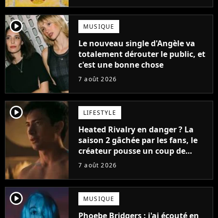
player2
MUSIQUE
Le nouveau single d'Angèle va
totalement dérouter le public, et
c'est une bonne chose
7 août 2026
player2
LIFESTYLE
Heated Rivalry en danger ? La
saison 2 gâchée par les fans, le
créateur pousse un coup de
gueule
7 août 2026
player2
MUSIQUE
Phoebe Bridgers : j'ai écouté en