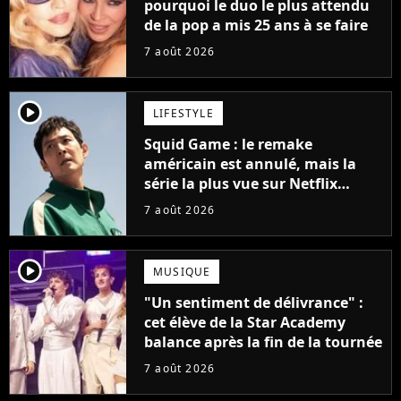
pourquoi le duo le plus attendu
de la pop a mis 25 ans à se faire
7 août 2026
player2
LIFESTYLE
Squid Game : le remake
américain est annulé, mais la
série la plus vue sur Netflix
pourrait avoir une version
7 août 2026
française
player2
MUSIQUE
"Un sentiment de délivrance" :
cet élève de la Star Academy
balance après la fin de la tournée
7 août 2026