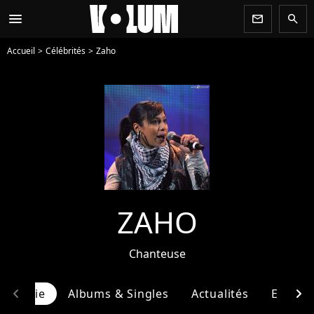
menu
newsletter
search
Accueil
Célébrités
Zaho
ZAHO
Chanteuse
chevron_left
chevron_right
ographie
Albums & Singles
Actualités
Entour