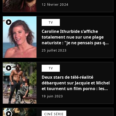
12 février 2024
player2
TV
Caroline Ithurbide s'affiche
totalement nue sur une plage
naturiste : "je ne pensais pas que
j'arriverais à le faire..."
25 juillet 2023
player2
TV
Deux stars de télé-réalité
débarquent sur Jacquie et Michel
et tournent un film porno : les
premières images du tournage
19 juin 2023
(exclu)
player2
CINÉ SÉRIE