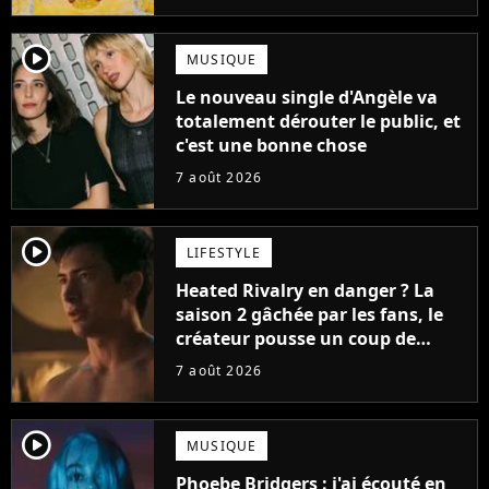
player2
MUSIQUE
Le nouveau single d'Angèle va
totalement dérouter le public, et
c'est une bonne chose
7 août 2026
player2
LIFESTYLE
Heated Rivalry en danger ? La
saison 2 gâchée par les fans, le
créateur pousse un coup de
gueule
7 août 2026
player2
MUSIQUE
Phoebe Bridgers : j'ai écouté en