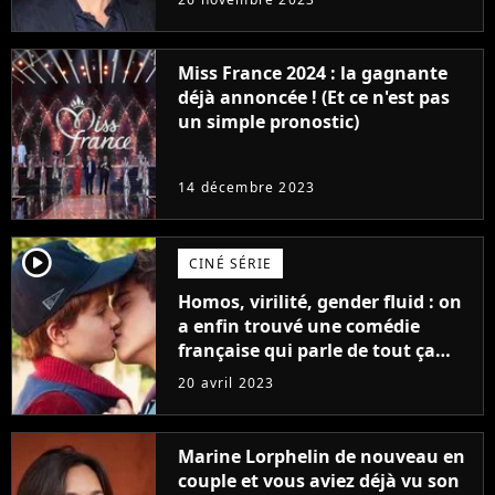
Furious
Miss France 2024 : la gagnante
déjà annoncée ! (Et ce n'est pas
un simple pronostic)
14 décembre 2023
player2
CINÉ SÉRIE
Homos, virilité, gender fluid : on
a enfin trouvé une comédie
française qui parle de tout ça
sans être super ringarde
20 avril 2023
Marine Lorphelin de nouveau en
couple et vous aviez déjà vu son