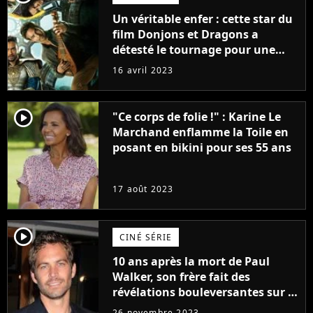
Un véritable enfer : cette star du
film Donjons et Dragons a
détesté le tournage pour une
raison très spéciale
16 avril 2023
player2
"Ce corps de folie !" : Karine Le
Marchand enflamme la Toile en
posant en bikini pour ses 55 ans
17 août 2023
player2
CINÉ SÉRIE
10 ans après la mort de Paul
Walker, son frère fait des
révélations bouleversantes sur la
réaction des acteurs de Fast and
26 novembre 2023