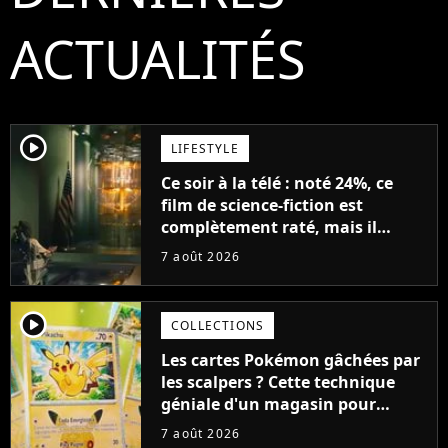
ACTUALITÉS
player2
LIFESTYLE
Ce soir à la télé : noté 24%, ce
film de science-fiction est
complètement raté, mais il
aurait pu être encore pire à
7 août 2026
cause de son acteur
player2
COLLECTIONS
Les cartes Pokémon gâchées par
les scalpers ? Cette technique
géniale d'un magasin pour
ruiner les revendeurs
7 août 2026