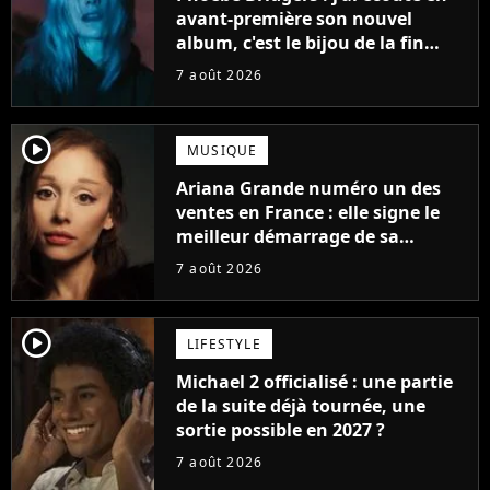
avant-première son nouvel
album, c'est le bijou de la fin
d'été
7 août 2026
player2
MUSIQUE
Ariana Grande numéro un des
ventes en France : elle signe le
meilleur démarrage de sa
carrière avec son album Petal
7 août 2026
player2
LIFESTYLE
Michael 2 officialisé : une partie
de la suite déjà tournée, une
sortie possible en 2027 ?
7 août 2026