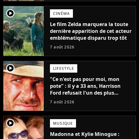
player2
CINÉMA
Le film Zelda marquera la toute
dernière apparition de cet acteur
emblématique disparu trop tôt
7 août 2026
player2
LIFESTYLE
"Ce n'est pas pour moi, mon
pote" : il y a 33 ans, Harrison
Ford refusait l'un des plus
grands succès de tous les temps
7 août 2026
player2
MUSIQUE
Madonna et Kylie Minogue :