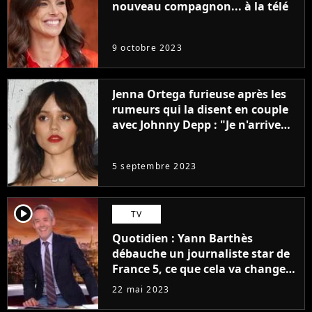
nouveau compagnon... à la télé
9 octobre 2023
Jenna Ortega furieuse après les
rumeurs qui la disent en couple
avec Johnny Depp : "Je n'arrive
même pas..."
5 septembre 2023
player2
TV
Quotidien : Yann Barthès
débauche un journaliste star de
France 5, ce que cela va changer
à la rentrée
22 mai 2023