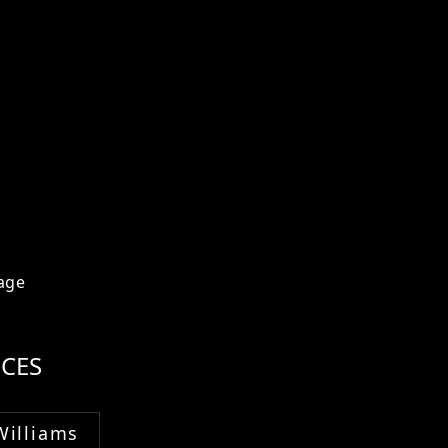
age
CES
Williams