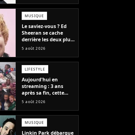
(et on ne parle pas du
bateau)
MUSIQUE
Le saviez-vous ? Ed
Sheeran se cache
derrière les deux plus
gros tubes du
5 août 2026
moment !
LIFESTYLE
Aujourd'hui en
streaming : 3 ans
après sa fin, cette
série aux 13 Emmy
5 août 2026
Awards revient avec
une suite...
totalement différente
MUSIQUE
Linkin Park débarque