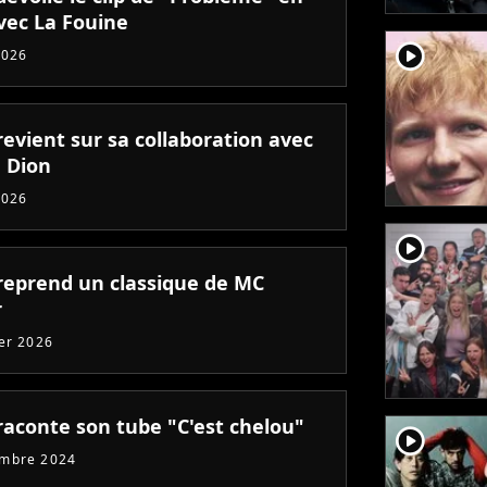
vec La Fouine
player2
2026
evient sur sa collaboration avec
e Dion
2026
player2
reprend un classique de MC
r
ier 2026
raconte son tube "C'est chelou"
player2
embre 2024