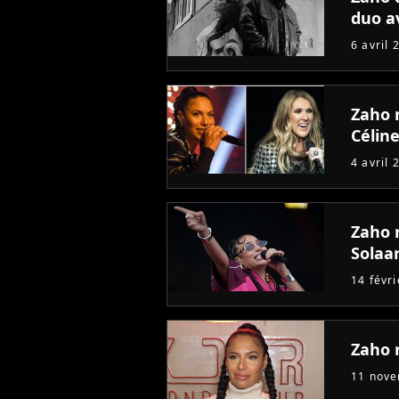
duo a
6 avril 
Zaho r
Célin
4 avril 
Zaho 
Solaa
14 févr
Zaho 
11 nov