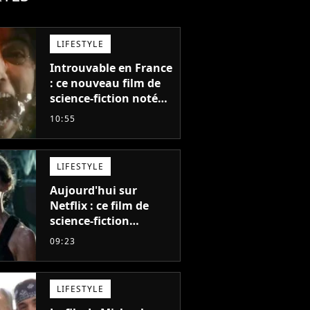
LIFESTYLE
Introuvable en France
: ce nouveau film de
science-fiction noté
55% est décrit comme
10:55
"le plus stupide de
l'année"
LIFESTYLE
Aujourd'hui sur
Netflix : ce film de
science-fiction
totalement oublié est
09:23
pourtant l'un des
meilleurs des années
2010
LIFESTYLE