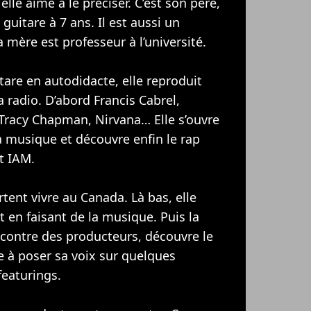
lle aime à le préciser. C’est son père,
 guitare à 7 ans. Il est aussi un
 mère est professeur à l’université.
tare en autodidacte, elle reproduit
a radio. D’abord Francis Cabrel,
, Tracy Chapman,
Nirvana
… Elle s’ouvre
 musique et découvre enfin le rap
t
IAM
.
rtent vivre au Canada. Là bas, elle
t en faisant de la musique. Puis la
ncontre des producteurs, découvre le
à poser sa voix sur quelques
featurings.