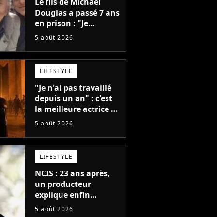
Le fils de Michael
Douglas a passé 7 ans
en prison : "Je
distribuais des joints
5 août 2026
pour mon père"
LIFESTYLE
"Je n'ai pas travaillé
depuis un an" : c'est
la meilleure actrice de
L'Odyssée, mais
5 août 2026
personne ne veut lui
donner de rôle au
cinéma
LIFESTYLE
NCIS : 23 ans après,
un producteur
explique enfin
l'origine de l'idée la
5 août 2026
plus culte de la série