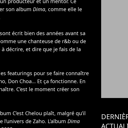
 un producteur et un mentor. Ce
réer son album
Dima
, comme elle le
.
 sont écrit bien des années avant sa
as comme une chanteuse de r&b ou de
 à décrire, et dire que je fais de la
es featurings pour se faire connaître
ano, Don Choa… Et ça fonctionne. En
aître. C’est le moment créer son
lbum C’est Chelou plaît, malgré qu’il
DERNIÈ
de l’univers de Zaho. L’album
Dima
ACTUAL