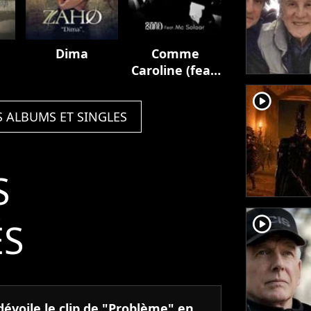
Dima
Comme
Caroline (feat.
MC Solaar)
player2
S ALBUMS ET SINGLES
S
player2
ÉS
évoile le clip de "Problème" en