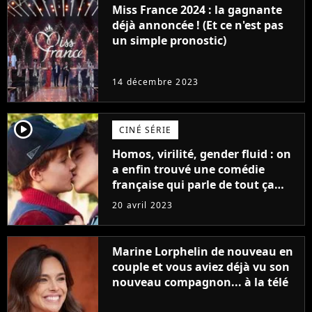
Miss France 2024 : la gagnante
déjà annoncée ! (Et ce n'est pas
un simple pronostic)
14 décembre 2023
player2
CINÉ SÉRIE
Homos, virilité, gender fluid : on
a enfin trouvé une comédie
française qui parle de tout ça
sans être super ringarde
20 avril 2023
Marine Lorphelin de nouveau en
couple et vous aviez déjà vu son
nouveau compagnon... à la télé