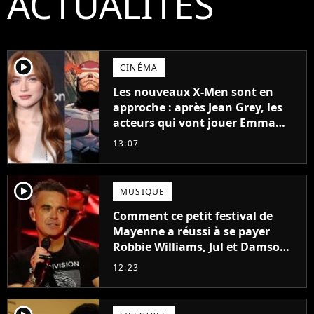
ACTUALITÉS
player2
CINÉMA
Les nouveaux X-Men sont en
approche : après Jean Grey, les
acteurs qui vont jouer Emma
Frost et Cyclope trouvés !
13:07
player2
MUSIQUE
Comment ce petit festival de
Mayenne a réussi à se payer
Robbie Williams, Jul et Damso
cette année ?
12:23