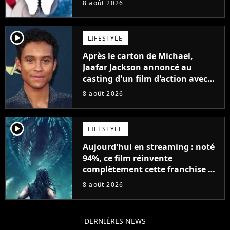
8 août 2026
player2
LIFESTYLE
Après le carton de Michael,
Jaafar Jackson annoncé au
casting d'un film d'action avec
Will Smith
8 août 2026
player2
LIFESTYLE
Aujourd'hui en streaming : noté
94%, ce film réinvente
complètement cette franchise de
science-fiction vieille de 40 ans
8 août 2026
DERNIÈRES NEWS