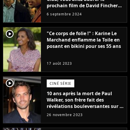
prochain film de David Fincher
avec lequel il se réinvente
6 septembre 2024
complètement
player2
"Ce corps de folie !" : Karine Le
Marchand enflamme la Toile en
posant en bikini pour ses 55 ans
17 août 2023
player2
CINÉ SÉRIE
10 ans après la mort de Paul
Walker, son frère fait des
révélations bouleversantes sur la
réaction des acteurs de Fast and
26 novembre 2023
Furious