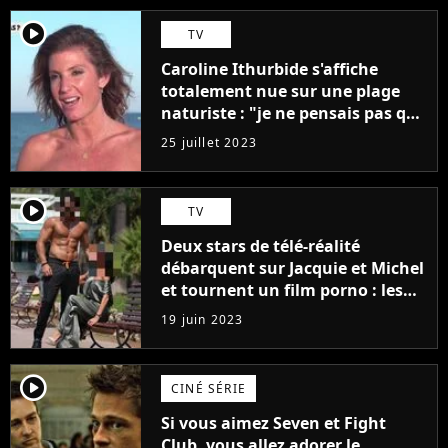
player2
TV
Caroline Ithurbide s'affiche
totalement nue sur une plage
naturiste : "je ne pensais pas que
j'arriverais à le faire..."
25 juillet 2023
player2
TV
Deux stars de télé-réalité
débarquent sur Jacquie et Michel
et tournent un film porno : les
premières images du tournage
19 juin 2023
(exclu)
player2
CINÉ SÉRIE
Si vous aimez Seven et Fight
Club, vous allez adorer le