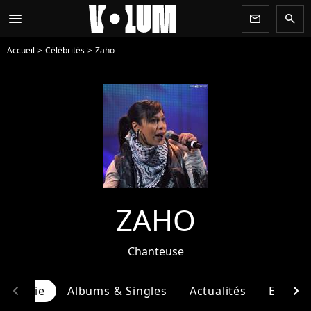
menu
newsletter
search
Accueil
Célébrités
Zaho
ZAHO
Chanteuse
chevron_left
chevron_right
ographie
Albums & Singles
Actualités
Entour