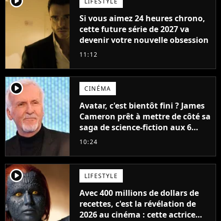
player2
LIFESTYLE
Si vous aimez 24 heures chrono,
cette future série de 2027 va
devenir votre nouvelle obsession
11:12
player2
CINÉMA
Avatar, c'est bientôt fini ? James
Cameron prêt à mettre de côté sa
saga de science-fiction aux 6
milliards de recettes
10:24
player2
LIFESTYLE
Avec 400 millions de dollars de
recettes, c'est la révélation de
2026 au cinéma : cette actrice