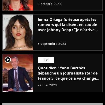
9 octobre 2023
Jenna Ortega furieuse après les
rumeurs qui la disent en couple
avec Johnny Depp : "Je n'arrive
même pas..."
5 septembre 2023
player2
TV
Quotidien : Yann Barthès
débauche un journaliste star de
France 5, ce que cela va changer
à la rentrée
22 mai 2023