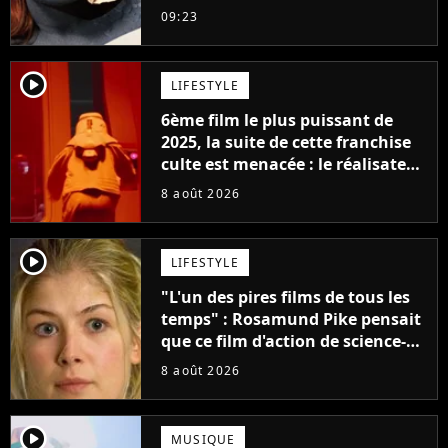
adorée prête à remplacer
09:23
Jennifer Lawrence chez Marvel
player2
LIFESTYLE
6ème film le plus puissant de
2025, la suite de cette franchise
culte est menacée : le réalisateur
claque la porte pour "différends
8 août 2026
créatifs"
player2
LIFESTYLE
"L'un des pires films de tous les
temps" : Rosamund Pike pensait
que ce film d'action de science-
fiction avec Dwayne Johnson
8 août 2026
mettrait fin à sa carrière
player2
MUSIQUE