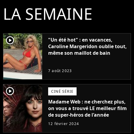
LA SEMAINE
player2
"Un été hot" : en vacances,
Caroline Margeridon oublie tout,
même son maillot de bain
7 août 2023
player2
CINÉ SÉRIE
Madame Web : ne cherchez plus,
on vous a trouvé LE meilleur film
de super-héros de l'année
12 février 2024