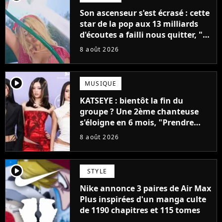
Son ascenseur s'est écrasé : cette
star de la pop aux 13 milliards
d'écoutes a failli nous quitter, "Je
pensais ne plus jamais chanter"
8 août 2026
player2
MUSIQUE
KATSEYE : bientôt la fin du
groupe ? Une 2ème chanteuse
s'éloigne en 6 mois, "Prendre
cette décision n’a pas été facile"
8 août 2026
player2
STYLE
Nike annonce 3 paires de Air Max
Plus inspirées d'un manga culte
de 1190 chapitres et 115 tomes