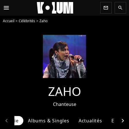
menu
newsletter
search
Accueil
Célébrités
Zaho
ZAHO
Chanteuse
chevron_left
chevron_right
ographie
Albums & Singles
Actualités
Entour