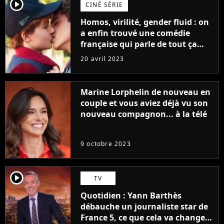
player2
CINÉ SÉRIE
Homos, virilité, gender fluid : on
a enfin trouvé une comédie
française qui parle de tout ça
sans être super ringarde
20 avril 2023
Marine Lorphelin de nouveau en
couple et vous aviez déjà vu son
nouveau compagnon... à la télé
9 octobre 2023
player2
TV
Quotidien : Yann Barthès
débauche un journaliste star de
France 5, ce que cela va changer