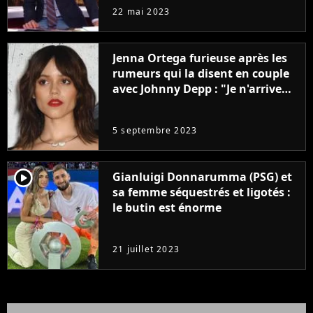
à la rentrée
22 mai 2023
Jenna Ortega furieuse après les
rumeurs qui la disent en couple
avec Johnny Depp : "Je n'arrive
même pas..."
5 septembre 2023
player2
Gianluigi Donnarumma (PSG) et
sa femme séquestrés et ligotés :
le butin est énorme
21 juillet 2023