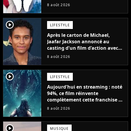
8 août 2026
player2
LIFESTYLE
Après le carton de Michael,
Jaafar Jackson annoncé au
casting d'un film d'action avec
Will Smith
8 août 2026
player2
LIFESTYLE
Aujourd'hui en streaming : noté
94%, ce film réinvente
complètement cette franchise de
science-fiction vieille de 40 ans
8 août 2026
player2
MUSIQUE