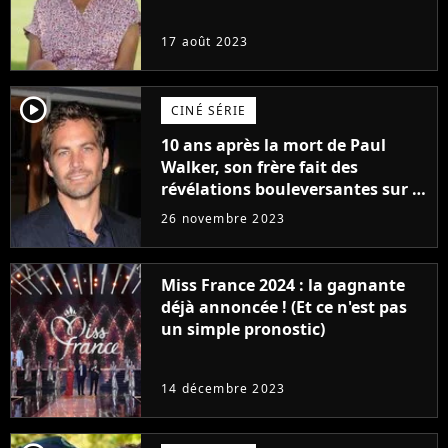
17 août 2023
player2
CINÉ SÉRIE
10 ans après la mort de Paul
Walker, son frère fait des
révélations bouleversantes sur la
réaction des acteurs de Fast and
26 novembre 2023
Furious
Miss France 2024 : la gagnante
déjà annoncée ! (Et ce n'est pas
un simple pronostic)
14 décembre 2023