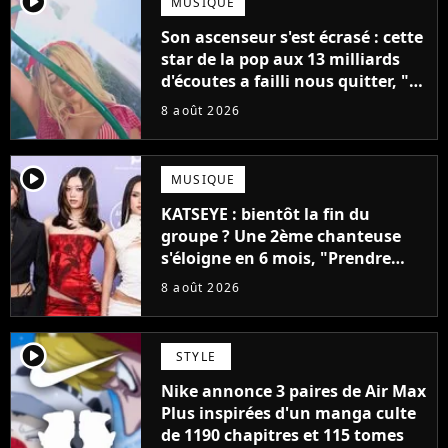
player2
MUSIQUE
Son ascenseur s'est écrasé : cette
star de la pop aux 13 milliards
d'écoutes a failli nous quitter, "Je
pensais ne plus jamais chanter"
8 août 2026
player2
MUSIQUE
KATSEYE : bientôt la fin du
groupe ? Une 2ème chanteuse
s'éloigne en 6 mois, "Prendre
cette décision n’a pas été facile"
8 août 2026
player2
STYLE
Nike annonce 3 paires de Air Max
Plus inspirées d'un manga culte
de 1190 chapitres et 115 tomes