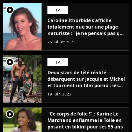
player2
TV
Caroline Ithurbide s'affiche
totalement nue sur une plage
naturiste : "je ne pensais pas que
j'arriverais à le faire..."
25 juillet 2023
player2
TV
Deux stars de télé-réalité
débarquent sur Jacquie et Michel
et tournent un film porno : les
premières images du tournage
19 juin 2023
(exclu)
player2
"Ce corps de folie !" : Karine Le
Marchand enflamme la Toile en
posant en bikini pour ses 55 ans