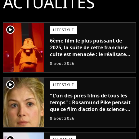
ACTUALITÉS
player2
LIFESTYLE
6ème film le plus puissant de
2025, la suite de cette franchise
culte est menacée : le réalisateur
claque la porte pour "différends
8 août 2026
créatifs"
player2
LIFESTYLE
"L'un des pires films de tous les
temps" : Rosamund Pike pensait
que ce film d'action de science-
fiction avec Dwayne Johnson
8 août 2026
mettrait fin à sa carrière