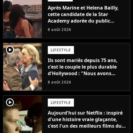
Après Marine et Helena Bailly,
cette candidate de la Star
Academy adorée du public
annonce son premier album,
8 août 2026
"C'est tellement puissant"
player2
LIFESTYLE
Ils sont mariés depuis 75 ans,
c'est le couple le plus durable
d'Hollywood : "Nous avons
avancé jour après jour, et les
8 août 2026
jours se sont transformés en
décennies"
player2
LIFESTYLE
Aujourd'hui sur Netflix : inspiré
d'une histoire vraie glaçante,
c'est l'un des meilleurs films du
21ème siècle