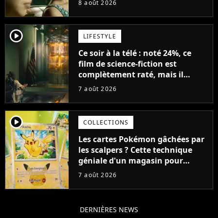
8 août 2026
player2
LIFESTYLE
Ce soir à la télé : noté 24%, ce
film de science-fiction est
complètement raté, mais il
aurait pu être encore pire à
7 août 2026
cause de son acteur
player2
COLLECTIONS
Les cartes Pokémon gâchées par
les scalpers ? Cette technique
géniale d'un magasin pour
ruiner les revendeurs
7 août 2026
DERNIÈRES NEWS