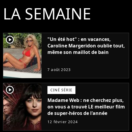
LA SEMAINE
player2
"Un été hot" : en vacances,
Caroline Margeridon oublie tout,
même son maillot de bain
7 août 2023
player2
CINÉ SÉRIE
Madame Web : ne cherchez plus,
on vous a trouvé LE meilleur film
de super-héros de l'année
12 février 2024