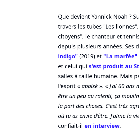
Que devient Yannick Noah ? Su
travers les tubes "Les lionnes
citoyens", le chanteur et tenni
depuis plusieurs années. Ses 
indigo"
(2019) et
"La marfée"
et celui qui
s'est produit au 
salles à taille humaine. Mais 
l'esprit «
apaisé
». «
J'ai 60 ans
être un peu au ralenti, ça mouli
la part des choses. C'est très ag
où tu as envie d'être. J'aime la v
confiait-il
en interview
.