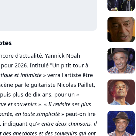
otes
ncore d'actualité, Yannick Noah
our 2026. Intitulé "Un p'tit tour à
tique et intimiste
» verra l'artiste être
ne par le guitariste Nicolas Paillet,
uis plus de dix ans, pour un «
ue et souvenirs
». «
Il revisite ses plus
urée, en toute simplicité
» peut-on lire
3, indiquant qu'«
entre deux chansons, il
nt des anecdotes et des souvenirs qui ont