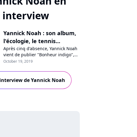
nnick Noah en
interview
Yannick Noah : son album,
l'écologie, le tennis...
Après cinq d'absence, Yannick Noah
vient de publier "Bonheur indigo",
un nouvel album aux chansons
October 19, 2019
solaires. En interview pour Pure
Charts, le chanteur se confie sur son
optimisme, sa position de chanteur
l'interview de Yannick Noah
engagé et sur les dangers
climatiques. Rencontre.