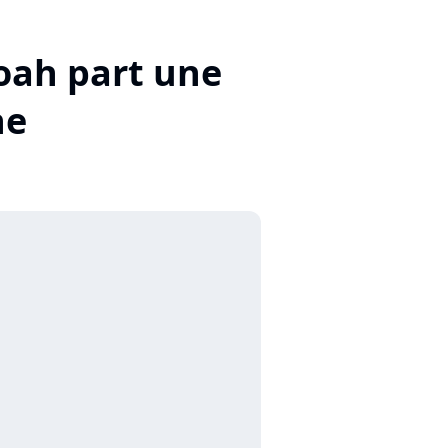
oah part une
he