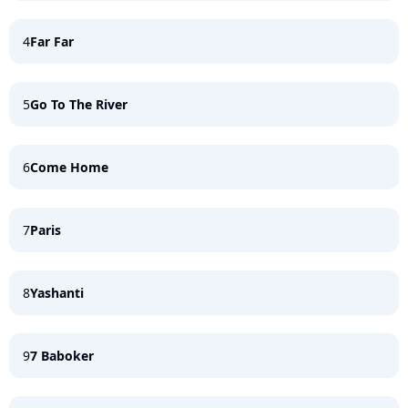
4
Far Far
5
Go To The River
6
Come Home
7
Paris
8
Yashanti
9
7 Baboker