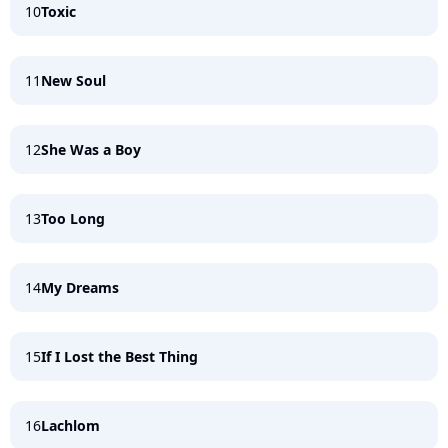
10
Toxic
11
New Soul
12
She Was a Boy
13
Too Long
14
My Dreams
15
If I Lost the Best Thing
16
Lachlom