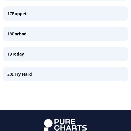
17
Puppet
18
Pachad
19
Today
20
I Try Hard