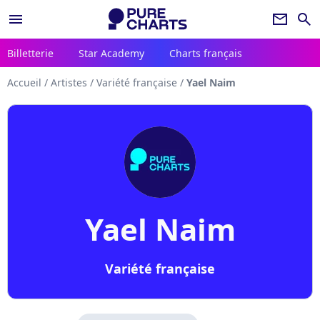
menu
newsletter
search
Billetterie
Star Academy
Charts français
Accueil
/
Artistes
/
Variété française
/
Yael Naim
Yael Naim
Variété française