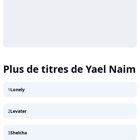
Plus de titres de Yael Naim
1
Lonely
2
Levater
3
Shelcha