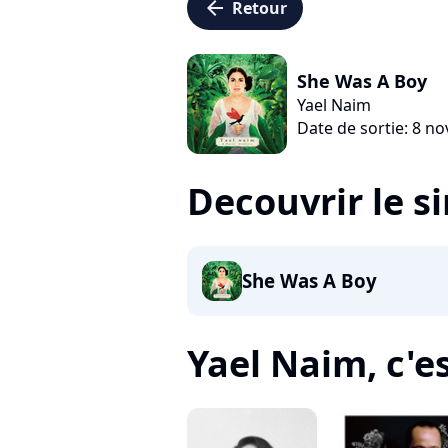
arrow_left
Retour
She Was A Boy
Yael Naim
Date de sortie: 8 n
Decouvrir le s
She Was A Boy
Yael Naim, c'es