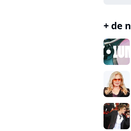
+ de n