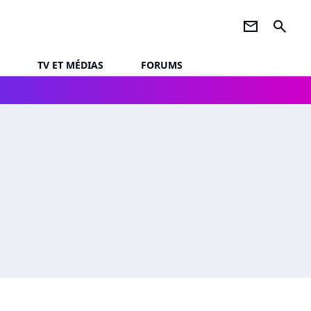
newsletter
search
TV ET MÉDIAS
FORUMS