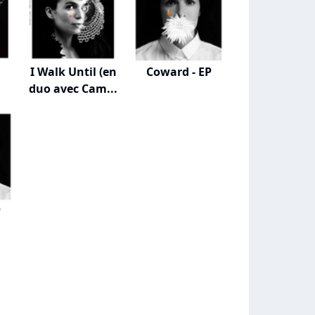
I Walk Until (en
Coward - EP
duo avec Cam...
P