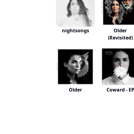
nightsongs
Older
(Revisited)
Older
Coward - E