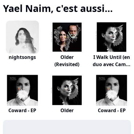
Yael Naim, c'est aussi...
nightsongs
Older
I Walk Until (en
(Revisited)
duo avec Cam...
Coward - EP
Older
Coward - EP