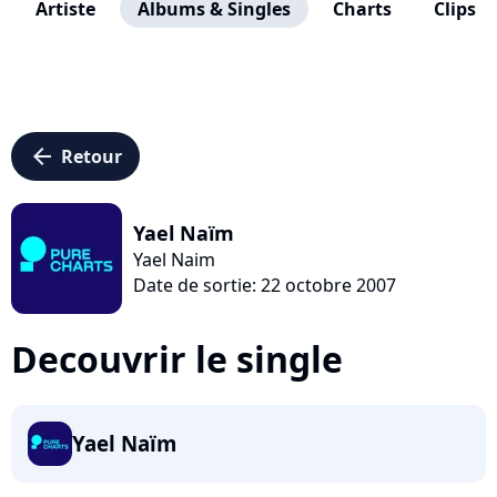
Artiste
Albums & Singles
Charts
Clips
arrow_left
Retour
Yael Naïm
Yael Naim
Date de sortie: 22 octobre 2007
Decouvrir le single
Yael Naïm