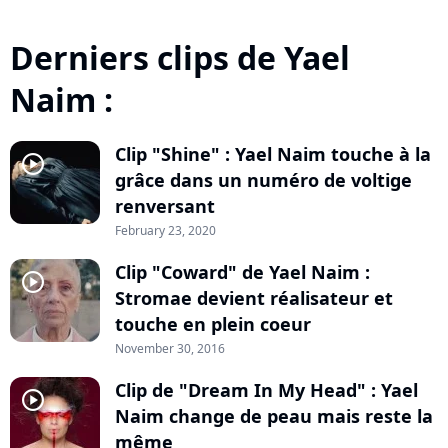
Derniers clips de Yael
Naim :
Clip "Shine" : Yael Naim touche à la
player2
grâce dans un numéro de voltige
renversant
February 23, 2020
Clip "Coward" de Yael Naim :
player2
Stromae devient réalisateur et
touche en plein coeur
November 30, 2016
Clip de "Dream In My Head" : Yael
player2
Naim change de peau mais reste la
même