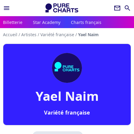
menu
newsletter
search
Billetterie
Star Academy
Charts français
Accueil
/
Artistes
/
Variété française
/
Yael Naim
Yael Naim
Variété française