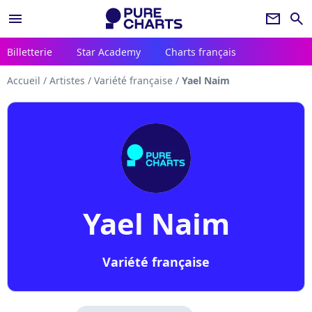
menu
newsletter
search
Billetterie
Star Academy
Charts français
Accueil
/
Artistes
/
Variété française
/
Yael Naim
Yael Naim
Variété française