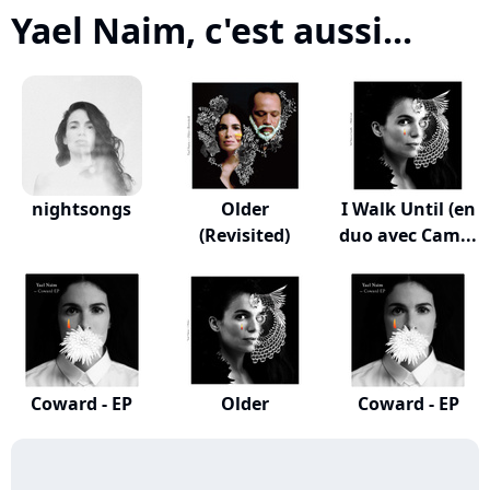
Yael Naim, c'est aussi...
nightsongs
Older
I Walk Until (en
(Revisited)
duo avec Cam...
Coward - EP
Older
Coward - EP