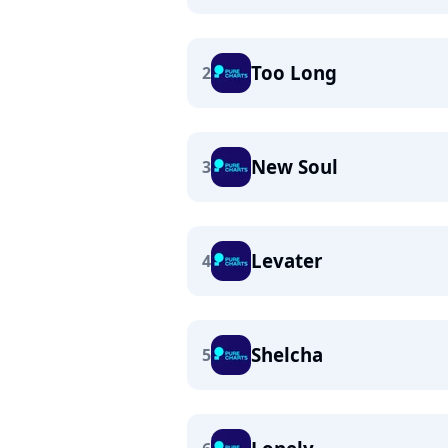
Too Long
2
New Soul
3
Levater
4
Shelcha
5