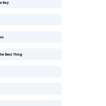
a Boy
g
ms
 the Best Thing