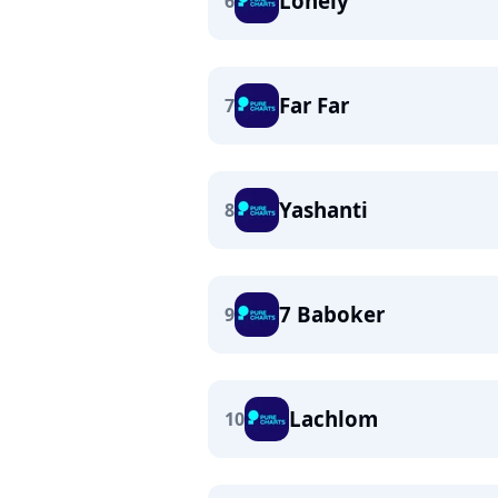
Lonely
6
Far Far
7
Yashanti
8
7 Baboker
9
Lachlom
10