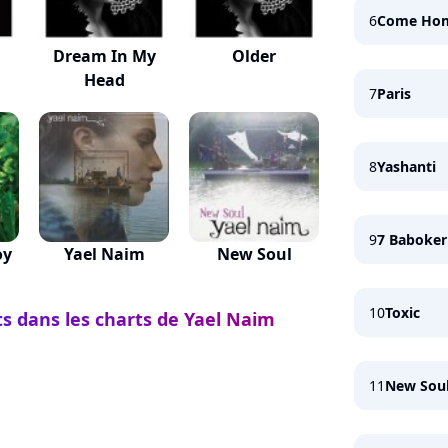
6
Come Ho
Dream In My
Older
Head
7
Paris
8
Yashanti
9
7 Baboker
oy
Yael Naim
New Soul
10
Toxic
ts dans les charts de Yael Naim
11
New Sou