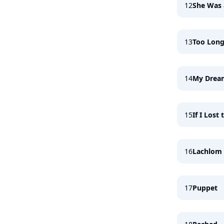
12
She Was 
13
Too Lon
14
My Drea
15
If I Lost
16
Lachlom
17
Puppet