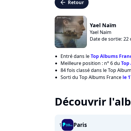
arrow_left
Retour
Yael Naïm
Yael Naim
Date de sortie: 22
Entré dans le
Top Albums Franc
Meilleure position : n° 6 du
Top
84 fois classé dans le Top Albu
Sorti du Top Albums France
le 
Découvrir l'a
Paris
1