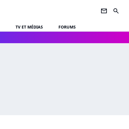
newsletter
search
TV ET MÉDIAS
FORUMS