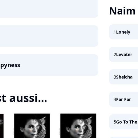
Naim
1
Lonely
2
Levater
ppyness
3
Shelcha
t aussi...
4
Far Far
5
Go To The