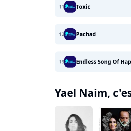
Toxic
11
Pachad
12
Endless Song Of Ha
13
Yael Naim, c'es