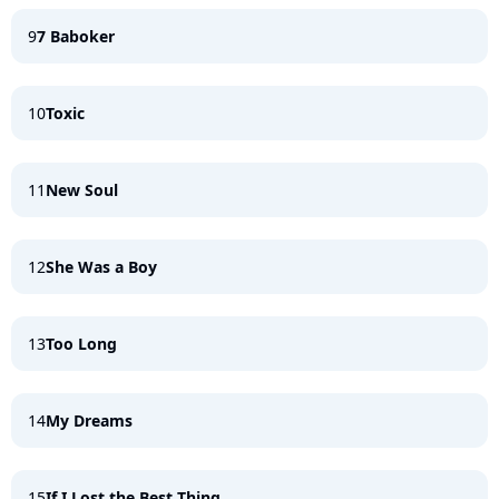
9
7 Baboker
10
Toxic
11
New Soul
12
She Was a Boy
13
Too Long
14
My Dreams
15
If I Lost the Best Thing