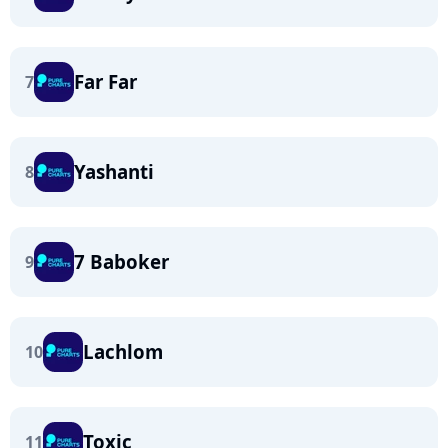
Far Far
7
Yashanti
8
7 Baboker
9
Lachlom
10
Toxic
11