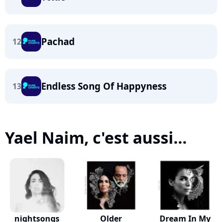
Pachad
12
Endless Song Of Happyness
13
Yael Naim, c'est aussi...
nightsongs
Older
Dream In My