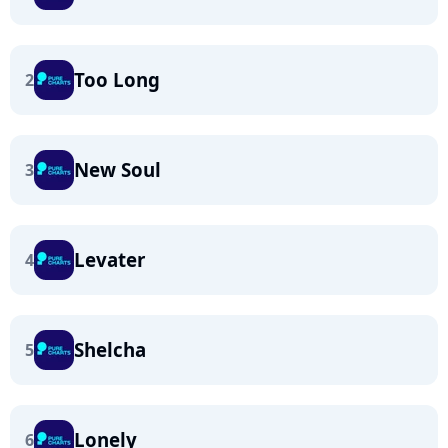
Too Long
2
New Soul
3
Levater
4
Shelcha
5
Lonely
6