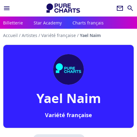
menu
newsletter
search
Billetterie
Star Academy
Charts français
Accueil
/
Artistes
/
Variété française
/
Yael Naim
Yael Naim
Variété française