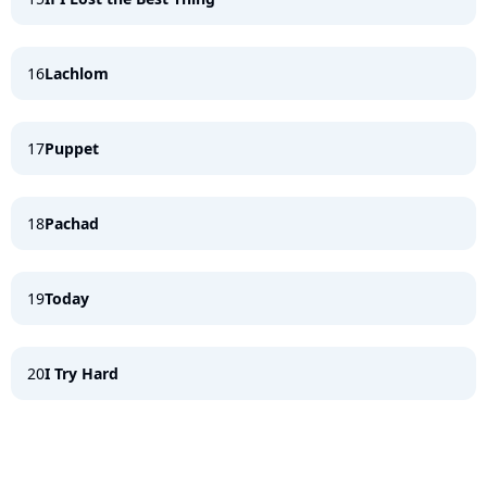
16
Lachlom
17
Puppet
18
Pachad
19
Today
20
I Try Hard