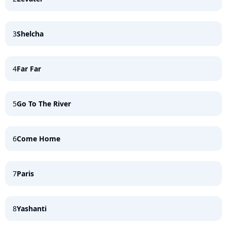
3
Shelcha
4
Far Far
5
Go To The River
6
Come Home
7
Paris
8
Yashanti