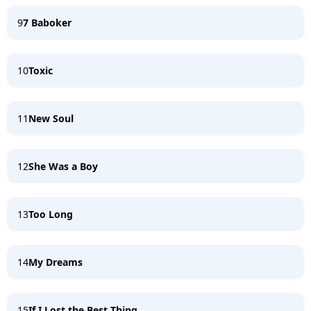
9
7 Baboker
10
Toxic
11
New Soul
12
She Was a Boy
13
Too Long
14
My Dreams
15
If I Lost the Best Thing