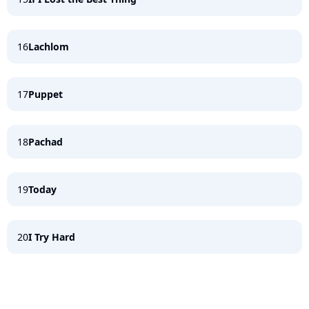
16
Lachlom
17
Puppet
18
Pachad
19
Today
20
I Try Hard