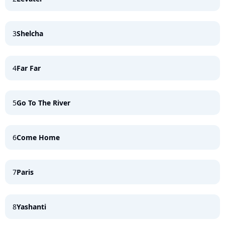
3
Shelcha
4
Far Far
5
Go To The River
6
Come Home
7
Paris
8
Yashanti