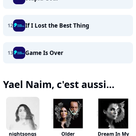
If I Lost the Best Thing
12
Game Is Over
13
Yael Naim, c'est aussi...
nightsongs
Older
Dream In My