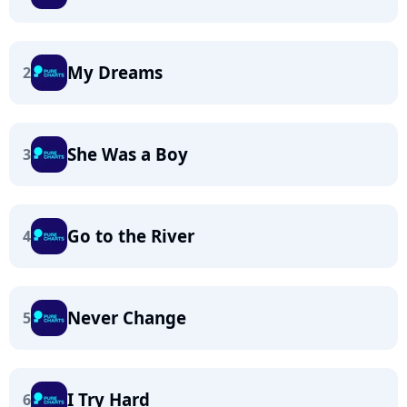
My Dreams
2
She Was a Boy
3
Go to the River
4
Never Change
5
I Try Hard
6