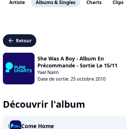
Artiste
Albums & Singles
Charts
Clips
arrow_left
Retour
She Was A Boy - Album En
Précommande - Sortie Le 15/11
Yael Naim
Date de sortie: 25 octobre 2010
Découvrir l'album
Come Home
1