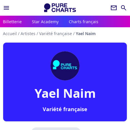
menu
newsletter
search
Billetterie
Star Academy
Charts français
Accueil
/
Artistes
/
Variété française
/
Yael Naim
Yael Naim
Variété française