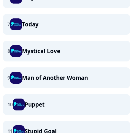
Today
7
Mystical Love
8
Man of Another Woman
9
Puppet
10
Stupid Goal
11