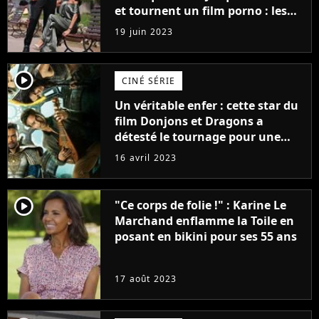
et tournent un film porno : les
premières images du tournage
19 juin 2023
(exclu)
player2
CINÉ SÉRIE
Un véritable enfer : cette star du
film Donjons et Dragons a
détesté le tournage pour une
raison très spéciale
16 avril 2023
player2
"Ce corps de folie !" : Karine Le
Marchand enflamme la Toile en
posant en bikini pour ses 55 ans
17 août 2023