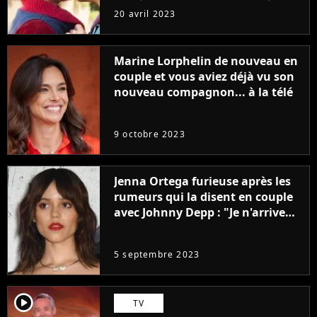
sans être super ringarde
20 avril 2023
Marine Lorphelin de nouveau en
couple et vous aviez déjà vu son
nouveau compagnon... à la télé
9 octobre 2023
Jenna Ortega furieuse après les
rumeurs qui la disent en couple
avec Johnny Depp : "Je n'arrive
même pas..."
5 septembre 2023
player2
TV