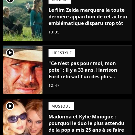
Le film Zelda marquera la toute
dernière apparition de cet acteur
emblématique disparu trop tôt
13:35
player2
LIFESTYLE
"Ce n'est pas pour moi, mon
pote" : il y a 33 ans, Harrison
Ford refusait l'un des plus
grands succès de tous les temps
12:47
player2
MUSIQUE
Madonna et Kylie Minogue :
pourquoi le duo le plus attendu
de la pop a mis 25 ans à se faire