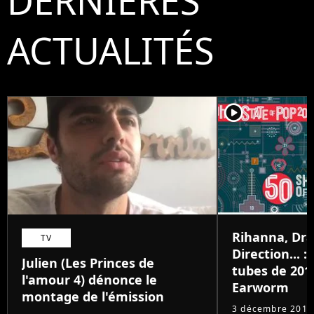
DERNIÈRES
ACTUALITÉS
player2
Rihanna, Dr
TV
Direction... 
Julien (Les Princes de
tubes de 201
l'amour 4) dénonce le
Earworm
montage de l'émission
3 décembre 2015