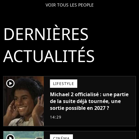
VOIR TOUS LES PEOPLE
DERNIÈRES
ACTUALITÉS
player2
LIFESTYLE
Michael 2 officialisé : une partie
de la suite déjà tournée, une
sortie possible en 2027 ?
14:29
player2
CINÉMA