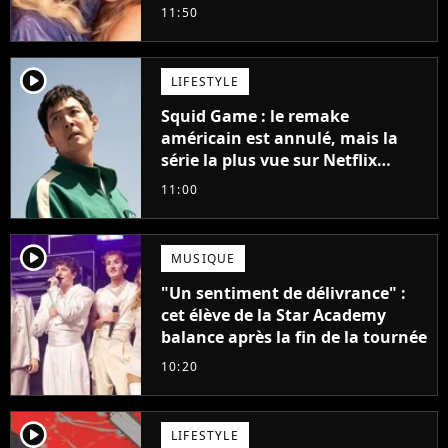
11:50
player2
LIFESTYLE
Squid Game : le remake
américain est annulé, mais la
série la plus vue sur Netflix
pourrait avoir une version
11:00
française
player2
MUSIQUE
"Un sentiment de délivrance" :
cet élève de la Star Academy
balance après la fin de la tournée
10:20
player2
LIFESTYLE