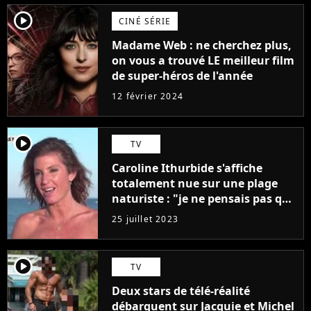
player2
CINÉ SÉRIE
Madame Web : ne cherchez plus,
on vous a trouvé LE meilleur film
de super-héros de l'année
12 février 2024
player2
TV
Caroline Ithurbide s'affiche
totalement nue sur une plage
naturiste : "je ne pensais pas que
j'arriverais à le faire..."
25 juillet 2023
player2
TV
Deux stars de télé-réalité
débarquent sur Jacquie et Michel