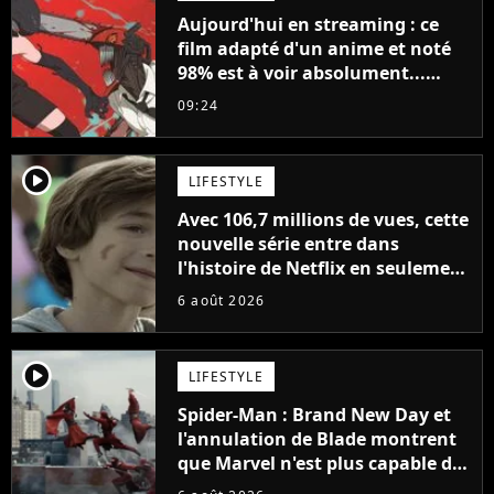
Aujourd'hui en streaming : ce
film adapté d'un anime et noté
98% est à voir absolument...
sinon vous ne comprendrez plus
09:24
la série
player2
LIFESTYLE
Avec 106,7 millions de vues, cette
nouvelle série entre dans
l'histoire de Netflix en seulement
48 jours
6 août 2026
player2
LIFESTYLE
Spider-Man : Brand New Day et
l'annulation de Blade montrent
que Marvel n'est plus capable de
faire quoi que ce soit de simple