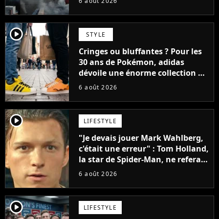
6 août 2026
player2
STYLE
Cringes ou bluffantes ? Pour les
30 ans de Pokémon, adidas
dévoile une énorme collection de
sneakers et je ne sais pas quoi en
6 août 2026
penser
player2
LIFESTYLE
"Je devais jouer Mark Wahlberg,
c'était une erreur" : Tom Holland,
la star de Spider-Man, ne referait
pas ce blockbuster
6 août 2026
player2
LIFESTYLE