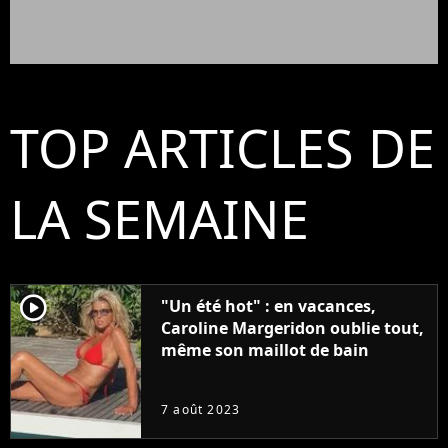
TOP ARTICLES DE
LA SEMAINE
player2
"Un été hot" : en vacances,
Caroline Margeridon oublie tout,
même son maillot de bain
7 août 2023