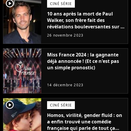
player2
CINÉ SÉRIE
10 ans après la mort de Paul
Walker, son frère fait des
révélations bouleversantes sur la
réaction des acteurs de Fast and
26 novembre 2023
Furious
Miss France 2024 : la gagnante
déjà annoncée ! (Et ce n'est pas
un simple pronostic)
14 décembre 2023
player2
CINÉ SÉRIE
Homos, virilité, gender fluid : on
a enfin trouvé une comédie
française qui parle de tout ça