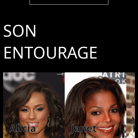
SON
ENTOURAGE
Alicia
Janet
K