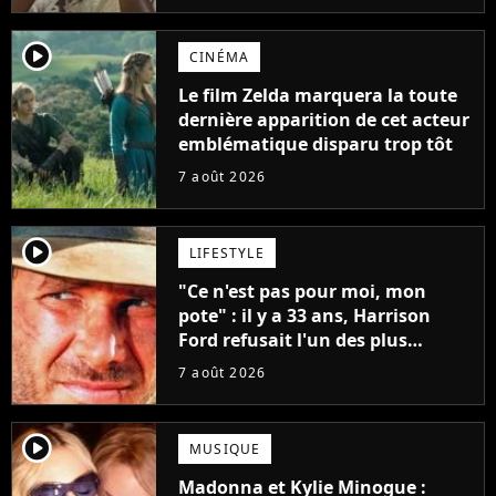
player2
CINÉMA
Le film Zelda marquera la toute
dernière apparition de cet acteur
emblématique disparu trop tôt
7 août 2026
player2
LIFESTYLE
"Ce n'est pas pour moi, mon
pote" : il y a 33 ans, Harrison
Ford refusait l'un des plus
grands succès de tous les temps
7 août 2026
player2
MUSIQUE
Madonna et Kylie Minogue :