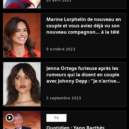
20 avril 2023
Marine Lorphelin de nouveau en
couple et vous aviez déjà vu son
nouveau compagnon... à la télé
9 octobre 2023
Jenna Ortega furieuse après les
rumeurs qui la disent en couple
avec Johnny Depp : "Je n'arrive
même pas..."
5 septembre 2023
player2
TV
Quotidien : Yann Barthès