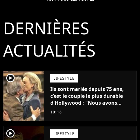
DERNIÈRES
ACTUALITÉS
player2
LIFESTYLE
Ils sont mariés depuis 75 ans,
c'est le couple le plus durable
d'Hollywood : "Nous avons
avancé jour après jour, et les
10:16
jours se sont transformés en
décennies"
player2
LIFESTYLE