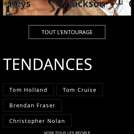
Keys
Jackson
C
TOUT L'ENTOURAGE
TENDANCES
Tom Holland
Tom Cruise
Brendan Fraser
Christopher Nolan
VOIR TOUS LES PEOPLE