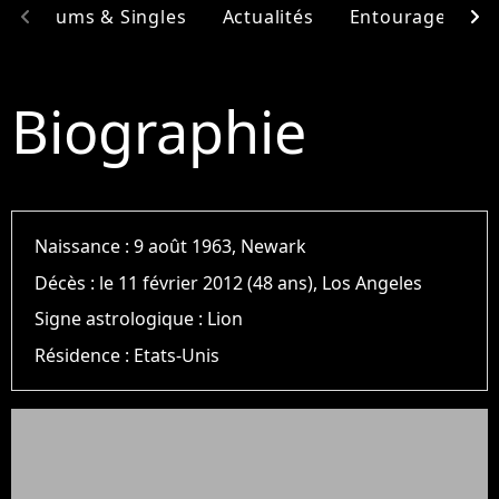
chevron_left
chevron_right
Albums & Singles
Actualités
Entourage
F
Biographie
Naissance :
9 août 1963, Newark
Décès :
le 11 février 2012 (48 ans), Los Angeles
Signe astrologique :
Lion
Résidence :
Etats-Unis