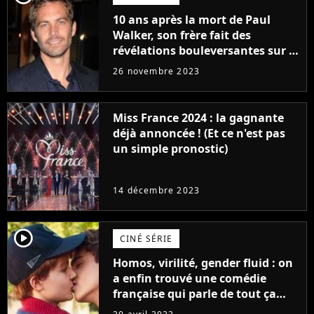
10 ans après la mort de Paul
Walker, son frère fait des
révélations bouleversantes sur la
réaction des acteurs de Fast and
26 novembre 2023
Furious
Miss France 2024 : la gagnante
déjà annoncée ! (Et ce n'est pas
un simple pronostic)
14 décembre 2023
player2
CINÉ SÉRIE
Homos, virilité, gender fluid : on
a enfin trouvé une comédie
française qui parle de tout ça
sans être super ringarde