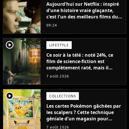
Aujourd'hui sur Netflix : inspiré
d'une histoire vraie glaçante,
c'est l'un des meilleurs films du
21ème siècle
09:24
player2
LIFESTYLE
Ce soir à la télé : noté 24%, ce
film de science-fiction est
complètement raté, mais il
aurait pu être encore pire à
7 août 2026
cause de son acteur
player2
COLLECTIONS
Les cartes Pokémon gâchées par
les scalpers ? Cette technique
géniale d'un magasin pour
ruiner les revendeurs
7 août 2026