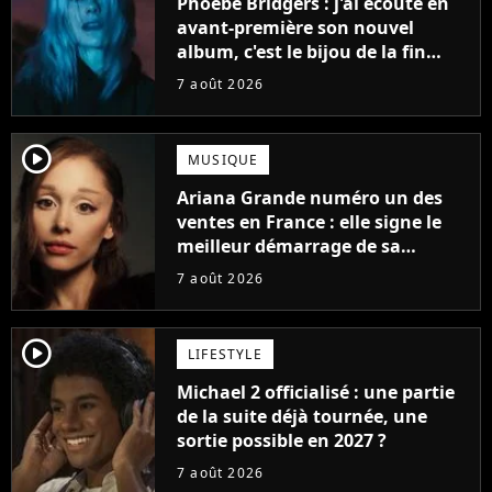
Phoebe Bridgers : j'ai écouté en
avant-première son nouvel
album, c'est le bijou de la fin
d'été
7 août 2026
player2
MUSIQUE
Ariana Grande numéro un des
ventes en France : elle signe le
meilleur démarrage de sa
carrière avec son album Petal
7 août 2026
player2
LIFESTYLE
Michael 2 officialisé : une partie
de la suite déjà tournée, une
sortie possible en 2027 ?
7 août 2026