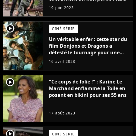
premières images du tournage
19 juin 2023
(exclu)
player2
CINÉ SÉRIE
Un véritable enfer : cette star du
film Donjons et Dragons a
détesté le tournage pour une
raison très spéciale
16 avril 2023
player2
"Ce corps de folie !" : Karine Le
Marchand enflamme la Toile en
posant en bikini pour ses 55 ans
17 août 2023
player2
CINÉ SÉRIE