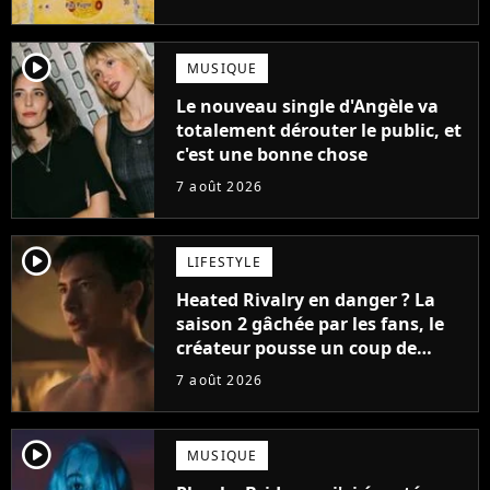
player2
MUSIQUE
Le nouveau single d'Angèle va
totalement dérouter le public, et
c'est une bonne chose
7 août 2026
player2
LIFESTYLE
Heated Rivalry en danger ? La
saison 2 gâchée par les fans, le
créateur pousse un coup de
gueule
7 août 2026
player2
MUSIQUE