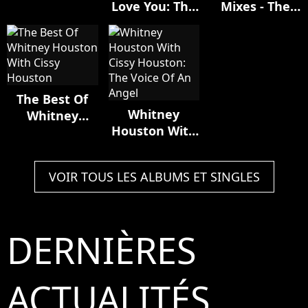
Love You: The
Mixes - The
Whitney
Best Of
Unreleased
Houston
Whitney
Mixes (special
Houston
Collector's Box
Set)
The Best Of
Whitney
Whitney
Houston With
Houston With
Cissy Houston:
Cissy Houston
The Voice Of
VOIR TOUS LES ALBUMS ET SINGLES
An Angel
DERNIÈRES
ACTUALITÉS