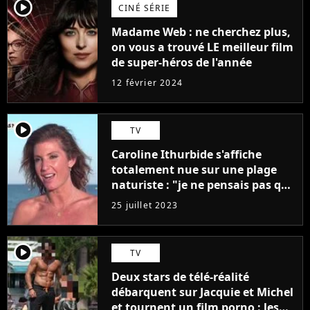
player2
CINÉ SÉRIE
Madame Web : ne cherchez plus,
on vous a trouvé LE meilleur film
de super-héros de l'année
12 février 2024
player2
TV
Caroline Ithurbide s'affiche
totalement nue sur une plage
naturiste : "je ne pensais pas que
j'arriverais à le faire..."
25 juillet 2023
player2
TV
Deux stars de télé-réalité
débarquent sur Jacquie et Michel
et tournent un film porno : les