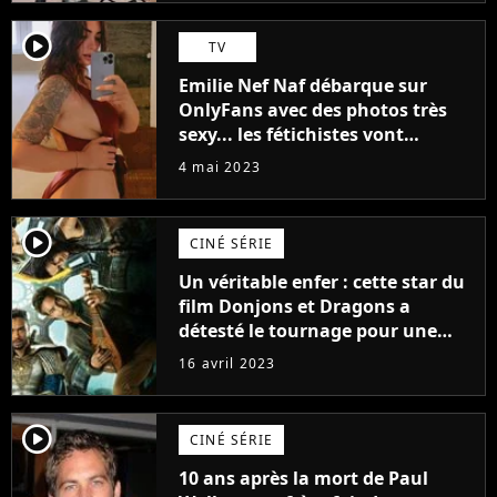
player2
TV
Emilie Nef Naf débarque sur
OnlyFans avec des photos très
sexy... les fétichistes vont
prendre leur pied !
4 mai 2023
player2
CINÉ SÉRIE
Un véritable enfer : cette star du
film Donjons et Dragons a
détesté le tournage pour une
raison très spéciale
16 avril 2023
player2
CINÉ SÉRIE
10 ans après la mort de Paul