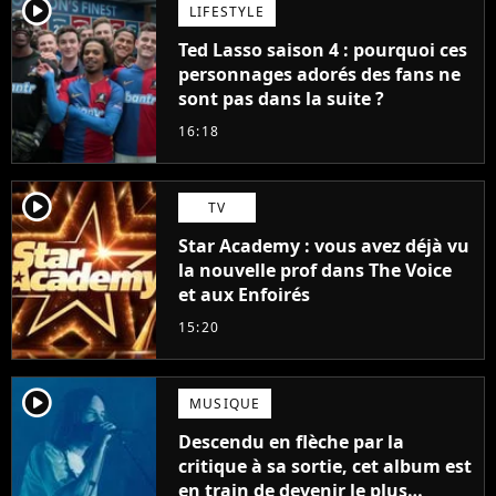
player2
LIFESTYLE
Ted Lasso saison 4 : pourquoi ces
personnages adorés des fans ne
sont pas dans la suite ?
16:18
player2
TV
Star Academy : vous avez déjà vu
la nouvelle prof dans The Voice
et aux Enfoirés
15:20
player2
MUSIQUE
Descendu en flèche par la
critique à sa sortie, cet album est
en train de devenir le plus