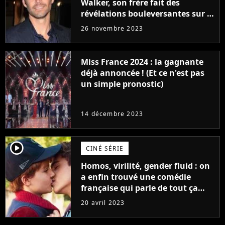
Walker, son frère fait des
révélations bouleversantes sur la
réaction des acteurs de Fast and
26 novembre 2023
Furious
Miss France 2024 : la gagnante
déjà annoncée ! (Et ce n'est pas
un simple pronostic)
14 décembre 2023
player2
CINÉ SÉRIE
Homos, virilité, gender fluid : on
a enfin trouvé une comédie
française qui parle de tout ça
sans être super ringarde
20 avril 2023