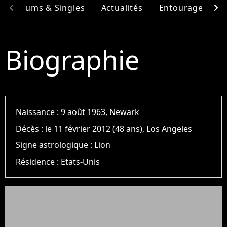
chevron_left
chevron_right
Albums & Singles
Actualités
Entourage
F
Biographie
Naissance :
9 août 1963, Newark
Décès :
le 11 février 2012 (48 ans), Los Angeles
Signe astrologique :
Lion
Résidence :
Etats-Unis