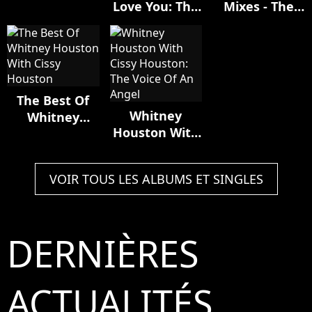
Love You: The
Mixes - The
Whitney
Best Of
Unreleased
Houston
Whitney
Mixes (special
Houston
Collector's Box
Set)
The Best Of
Whitney
Whitney
Houston With
Houston With
Cissy Houston:
Cissy Houston
The Voice Of
VOIR TOUS LES ALBUMS ET SINGLES
An Angel
DERNIÈRES
ACTUALITÉS