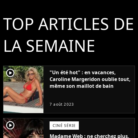
TOP ARTICLES DE
LA SEMAINE
player2
"Un été hot" : en vacances,
Caroline Margeridon oublie tout,
même son maillot de bain
7 août 2023
player2
CINÉ SÉRIE
Madame Web : ne cherchez plus,