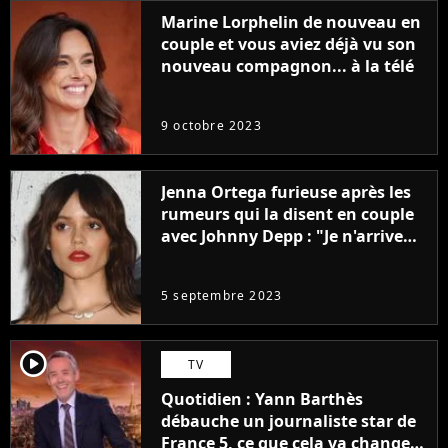
Marine Lorphelin de nouveau en
couple et vous aviez déjà vu son
nouveau compagnon... à la télé
9 octobre 2023
Jenna Ortega furieuse après les
rumeurs qui la disent en couple
avec Johnny Depp : "Je n'arrive
même pas..."
5 septembre 2023
player2
TV
Quotidien : Yann Barthès
débauche un journaliste star de
France 5, ce que cela va changer