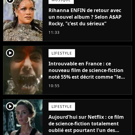
Rihanna ENFIN de retour avec
un nouvel album ? Selon A$AP
Rocky, "c'est du sérieux"
11:33
player2
LIFESTYLE
Introuvable en France : ce
nouveau film de science-fiction
noté 55% est décrit comme "le
plus stupide de l'année"
10:55
player2
LIFESTYLE
Aujourd'hui sur Netflix : ce film
de science-fiction totalement
oublié est pourtant l'un des