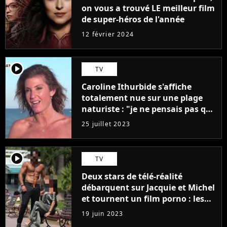
on vous a trouvé LE meilleur film
de super-héros de l'année
12 février 2024
player2
TV
Caroline Ithurbide s'affiche
totalement nue sur une plage
naturiste : "je ne pensais pas que
j'arriverais à le faire..."
25 juillet 2023
player2
TV
Deux stars de télé-réalité
débarquent sur Jacquie et Michel
et tournent un film porno : les
premières images du tournage
19 juin 2023
(exclu)