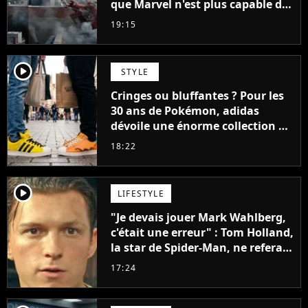
que Marvel n'est plus capable de
faire quoi que ce soit de simple
19:15
player2
STYLE
Cringes ou bluffantes ? Pour les
30 ans de Pokémon, adidas
dévoile une énorme collection de
sneakers et je ne sais pas quoi en
18:22
penser
player2
LIFESTYLE
"Je devais jouer Mark Wahlberg,
c'était une erreur" : Tom Holland,
la star de Spider-Man, ne referait
pas ce blockbuster
17:24