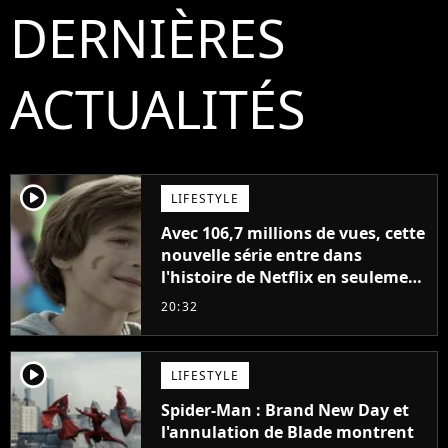
DERNIÈRES
ACTUALITÉS
player2
LIFESTYLE
Avec 106,7 millions de vues, cette
nouvelle série entre dans
l'histoire de Netflix en seulement
48 jours
20:32
player2
LIFESTYLE
Spider-Man : Brand New Day et
l'annulation de Blade montrent