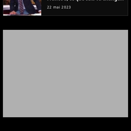
à la rentrée
22 mai 2023