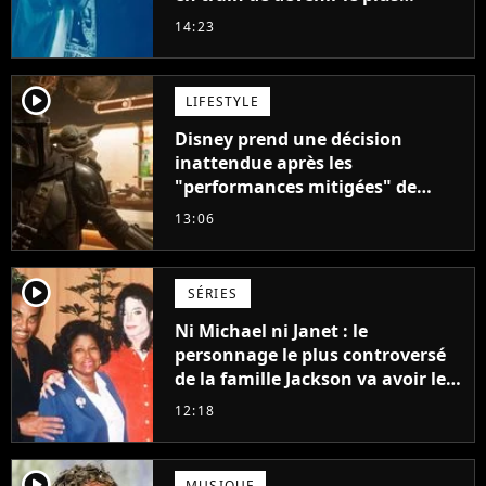
populaire de son auteur
14:23
player2
LIFESTYLE
Disney prend une décision
inattendue après les
"performances mitigées" de
Vaiana et The Mandalorian &
13:06
Grogu au box-office
player2
SÉRIES
Ni Michael ni Janet : le
personnage le plus controversé
de la famille Jackson va avoir le
droit à sa propre série
12:18
player2
MUSIQUE