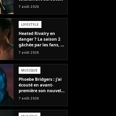
le public, et c'est une
7 août 2026
bonne chose
LIFESTYLE
Heated Rivalry en
danger ? La saison 2
gâchée par les fans, le
créateur pousse un
7 août 2026
coup de gueule
MUSIQUE
Phoebe Bridgers : j'ai
écouté en avant-
première son nouvel
album, c'est le bijou
7 août 2026
de la fin d'été