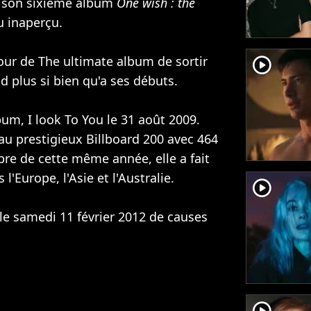
 son sixième album
One wish : the
 inaperçu.
tour de The ultimate album de sortir
player2
nd plus si bien qu'a ses débuts.
lbum, I look To You le 31 août 2009.
 au prestigieux Billboard 200 avec 464
e de cette même année, elle a fait
'Europe, l'Asie et l'Australie.
player2
e samedi 11 février 2012 de causes
player2