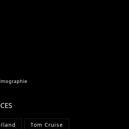
ilmographie
CES
lland
Tom Cruise