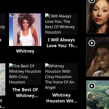
e
I Will Always
player2
Love You: The
Whitney
O
Best Of
t
Whitney
Houston
player2
The Best Of
Whitney
Whitney
t
Houston With
Houston With
e
Cissy Houston:
Cissy Houston