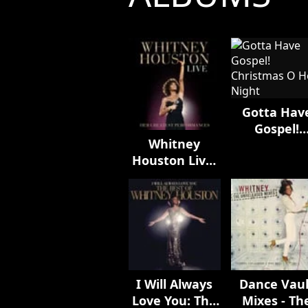
Gotta Hav
Gospel!
Whitney
Christmas 
Houston Live:
Holy Nigh
Her Greatest
Performances
I Will Always
Dance Vaul
Love You: The
Mixes - Th