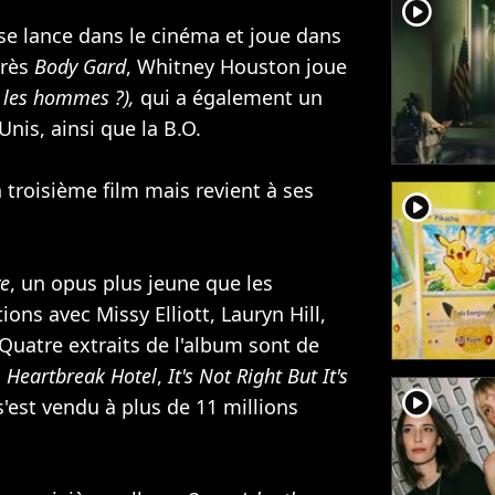
player2
se lance dans le cinéma et joue dans
près
Body Gard
, Whitney Houston joue
 les hommes ?),
qui a également un
is, ainsi que la B.O.
troisième film mais revient à ses
player2
ve
, un opus plus jeune que les
tions avec
Missy Elliott
,
Lauryn Hill
,
. Quatre extraits de l'album sont de
,
Heartbreak Hotel
,
It's Not Right But It's
player2
 s'est vendu à plus de 11 millions