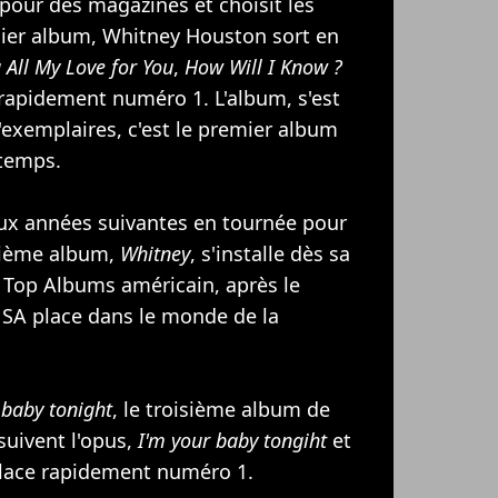
pour des magazines et choisit les
ier album, Whitney Houston sort en
 All My Love for You
,
How Will I Know ?
 rapidement numéro 1. L'album, s'est
d'exemplaires, c'est le premier album
 temps.
ux années suivantes en tournée pour
xième album,
Whitney
, s'installe dès sa
u Top Albums américain, après le
 SA place dans le monde de la
 baby tonight
, le troisième album de
uivent l'opus,
I'm your baby tongiht
et
place rapidement numéro 1.