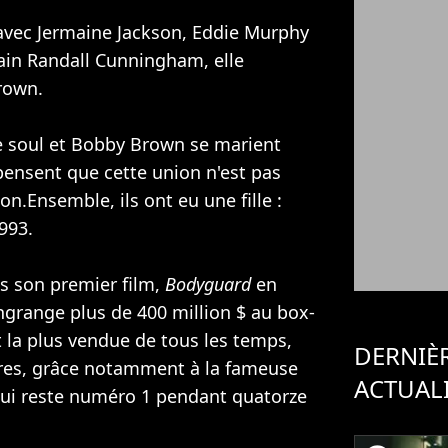
 avec
Jermaine Jackson
,
Eddie Murphy
cain Randall Cunningham, elle
rown.
ue soul et Bobby Brown se marient
pensent que cette union n'est pas
.Ensemble, ils ont eu une fille :
993.
s son premier film,
Bodyguard
en
engrange plus de 400 million $ au box-
st la plus vendue de tous les temps,
DERNIÈ
ires, grâce notamment à la fameuse
ACTUAL
ui reste numéro 1 pendant quatorze