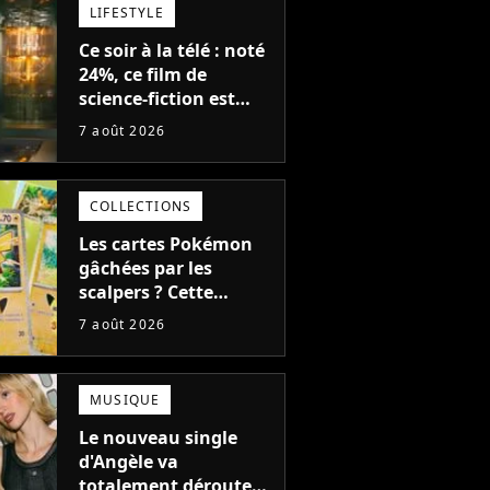
LIFESTYLE
Ce soir à la télé : noté
24%, ce film de
science-fiction est
complètement raté,
7 août 2026
mais il aurait pu être
encore pire à cause de
son acteur
COLLECTIONS
Les cartes Pokémon
gâchées par les
scalpers ? Cette
technique géniale
7 août 2026
d'un magasin pour
ruiner les revendeurs
MUSIQUE
Le nouveau single
d'Angèle va
totalement dérouter