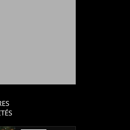
RES
ITÉS