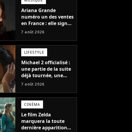
MUSIQUE
Ariana Grande
numéro un des ventes
en France : elle signe
le meilleur démarrage
7 août 2026
de sa carrière avec
son album Petal
LIFESTYLE
Michael 2 officialisé :
une partie de la suite
déjà tournée, une
sortie possible en
7 août 2026
2027 ?
CINÉMA
Le film Zelda
marquera la toute
dernière apparition