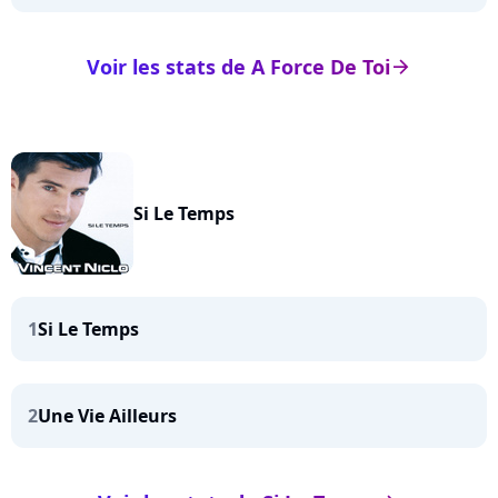
Voir les stats de A Force De Toi
arrow_right
Si Le Temps
1
Si Le Temps
2
Une Vie Ailleurs