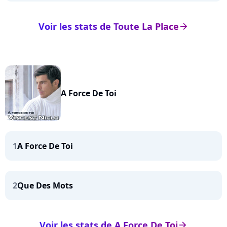
Voir les stats de Toute La Place
arrow_right
A Force De Toi
1
A Force De Toi
2
Que Des Mots
Voir les stats de A Force De Toi
arrow_right