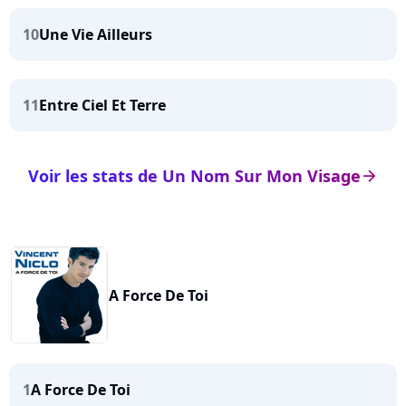
10
Une Vie Ailleurs
11
Entre Ciel Et Terre
Voir les stats de Un Nom Sur Mon Visage
arrow_right
A Force De Toi
1
A Force De Toi