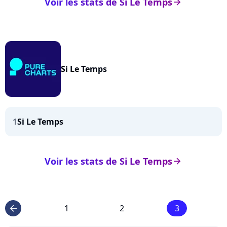
Voir les stats de Si Le Temps
arrow_right
Si Le Temps
1
Si Le Temps
Voir les stats de Si Le Temps
arrow_right
1
2
3
arrow_left