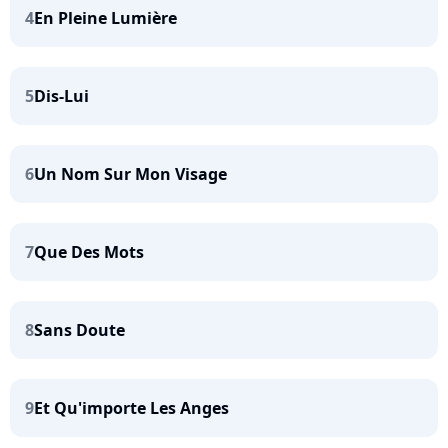
4
En Pleine Lumière
5
Dis-Lui
6
Un Nom Sur Mon Visage
7
Que Des Mots
8
Sans Doute
9
Et Qu'importe Les Anges