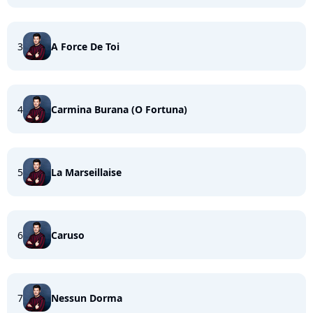
3
A Force De Toi
4
Carmina Burana (O Fortuna)
5
La Marseillaise
6
Caruso
7
Nessun Dorma