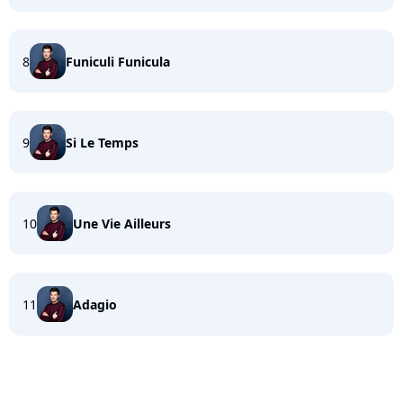
8
Funiculi Funicula
9
Si Le Temps
10
Une Vie Ailleurs
11
Adagio