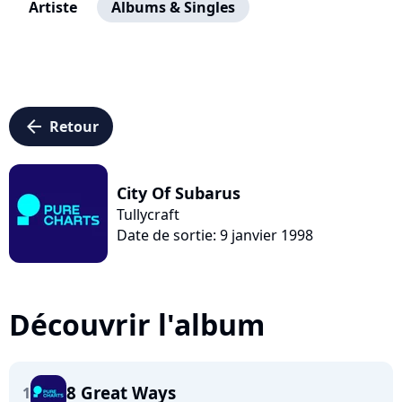
Artiste
Albums & Singles
arrow_left
Retour
City Of Subarus
Tullycraft
Date de sortie: 9 janvier 1998
Découvrir l'album
8 Great Ways
1