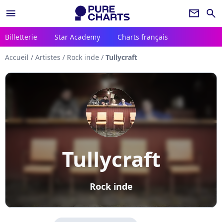
menu
newsletter
search
Billetterie
Star Academy
Charts français
Accueil
/
Artistes
/
Rock inde
/
Tullycraft
Tullycraft
Rock inde