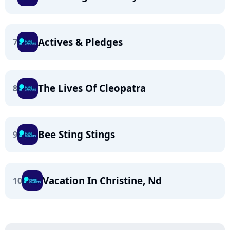
Actives & Pledges
7
The Lives Of Cleopatra
8
Bee Sting Stings
9
Vacation In Christine, Nd
10