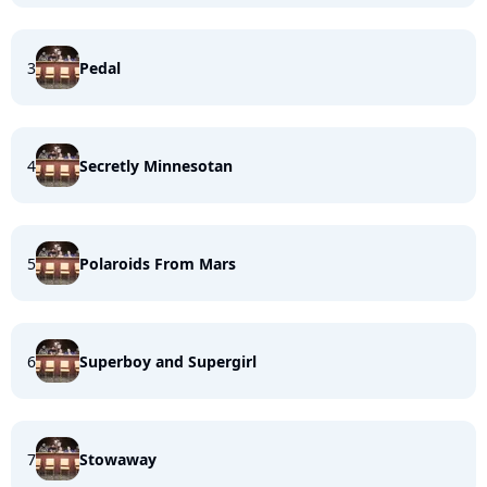
3
Pedal
4
Secretly Minnesotan
5
Polaroids From Mars
6
Superboy and Supergirl
7
Stowaway