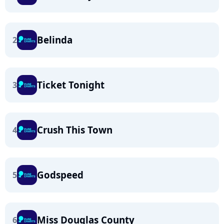
Belinda
2
Ticket Tonight
3
Crush This Town
4
Godspeed
5
Miss Douglas County
6