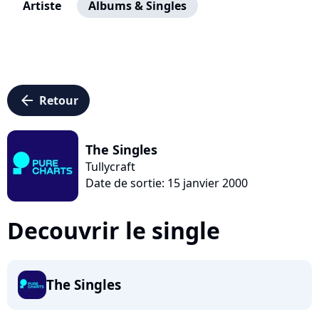
Artiste
Albums & Singles
arrow_left
Retour
The Singles
Tullycraft
Date de sortie: 15 janvier 2000
Decouvrir le single
The Singles