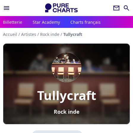
menu
newsletter
search
Billetterie
Star Academy
Charts français
Accueil
/
Artistes
/
Rock inde
/
Tullycraft
Tullycraft
Rock inde