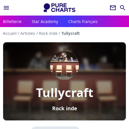
menu
newsletter
search
Billetterie
Star Academy
Charts français
Accueil
/
Artistes
/
Rock inde
/
Tullycraft
Tullycraft
Rock inde