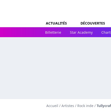
ACTUALITÉS
DÉCOUVERTES
Billetterie
Star Academy
Chart
Accueil
/
Artistes
/
Rock inde
/
Tullycraf