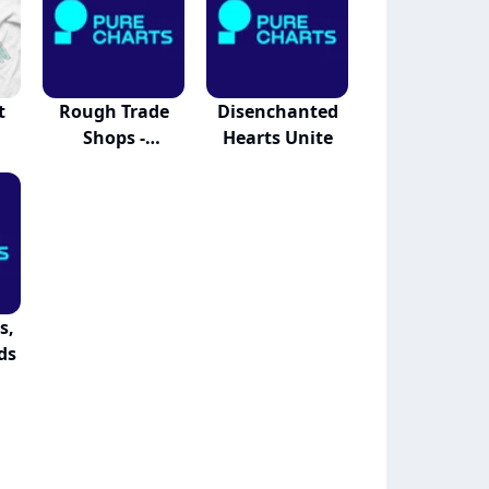
t
Rough Trade
Disenchanted
Shops -
Hearts Unite
Indiepop '09
s,
ds