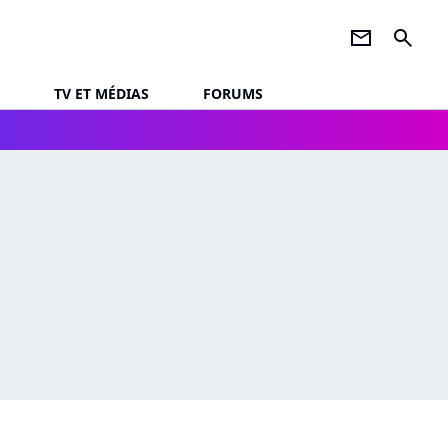
newsletter
search
TV ET MÉDIAS
FORUMS