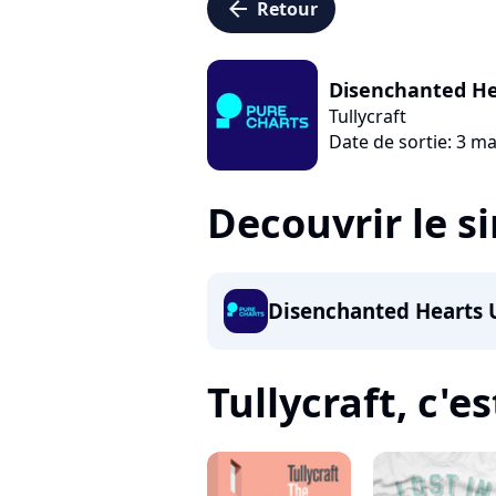
arrow_left
Retour
Disenchanted He
Tullycraft
Date de sortie: 3 ma
Decouvrir le s
Disenchanted Hearts 
Tullycraft, c'es