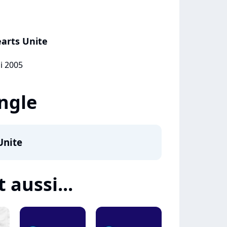
arts Unite
i 2005
ingle
Unite
t aussi...