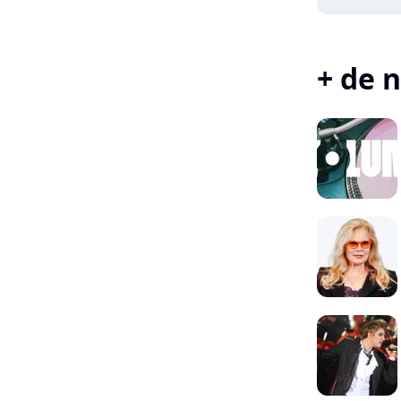
+ de n