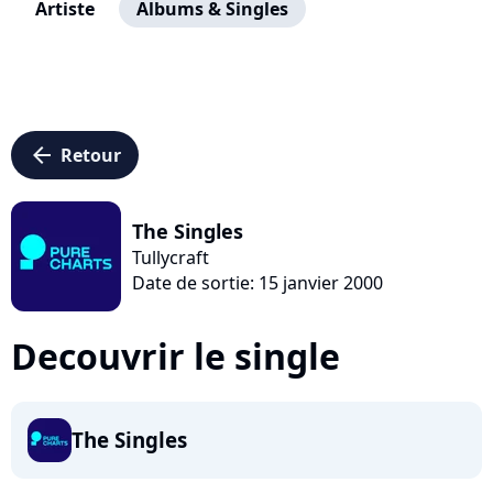
Artiste
Albums & Singles
arrow_left
Retour
The Singles
Tullycraft
Date de sortie: 15 janvier 2000
Decouvrir le single
The Singles