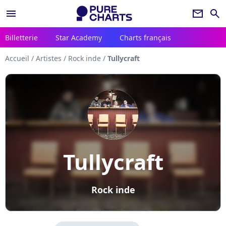
menu
newsletter
search
Billetterie
Star Academy
Charts français
Accueil
/
Artistes
/
Rock inde
/
Tullycraft
Tullycraft
Rock inde