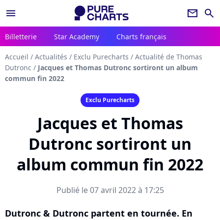
menu
newsletter
search
Billetterie
Star Academy
Charts français
Accueil
/
Actualités
/
Exclu Purecharts
/
Actualité de Thomas
Dutronc
/
Jacques et Thomas Dutronc sortiront un album
commun fin 2022
Exclu Purecharts
Jacques et Thomas
Dutronc sortiront un
album commun fin 2022
Publié le 07 avril 2022 à 17:25
Dutronc & Dutronc partent en tournée. En