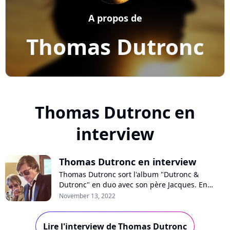
A propos de
Thomas Dutronc
Thomas Dutronc en
interview
Thomas Dutronc en interview
Thomas Dutronc sort l'album "Dutronc &
Dutronc" en duo avec son père Jacques. En
interview pour Purecharts, le chanteur se confie
November 13, 2022
sur ce disque à deux, son honneur de travailler
avec son père, la santé de sa mère Françoise
Lire l'interview de Thomas Dutronc
Hardy, ainsi que son point de vue sur TikTok.