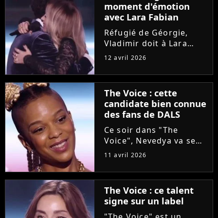
moment d'émotion
dernière gagnante de
avec Lara Fabian
"The...
Réfugié de Géorgie,
Vladimir doit à Lara
Fabian son
12 avril 2026
apprentissage du
français et sa vocation
de chanteur. Sur le
The Voice : cette
plateau de "The Voice"
candidate bien connue
hier soir, le candidat a
des fans de DALS
réalisé son rêve :...
Ce soir dans "The
Voice", Nevedya va se
confronter aux coachs
11 avril 2026
durant les auditions à
l'aveugle. La chanteuse
n'est pas une parfaite
The Voice : ce talent
inconnue pour les fans
signe sur un label
de "Danse avec les
stars",...
"The Voice" est un