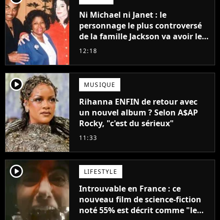
Ni Michael ni Janet : le
personnage le plus controversé
de la famille Jackson va avoir le
droit à sa propre série
12:18
player2
MUSIQUE
Rihanna ENFIN de retour avec
un nouvel album ? Selon A$AP
Rocky, "c'est du sérieux"
11:33
player2
LIFESTYLE
Introuvable en France : ce
nouveau film de science-fiction
noté 55% est décrit comme "le