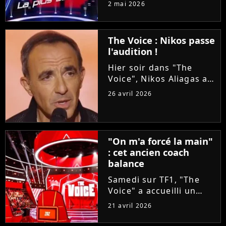
2 mai 2026
téléspectateurs
d'assister à deux
épreuves en une : les
The Voice : Nikos passe
Qualifications et les
l'audition !
Battles. On vous
explique tout !
Hier soir dans "The
Voice", Nikos Aliagas a
réservé une surprise de
26 avril 2026
taille aux coachs en se
glissant dans la peau
d'un candidat. A-t-il
réussi à convaincre Lara
"On m'a forcé la main"
Fabian, Florent Pagny,...
: cet ancien coach
balance
Samedi sur TF1, "The
Voice" a accueilli un
invité exceptionnel pour
21 avril 2026
épauler Lara Fabian :
Louis Bertignac ! Coach