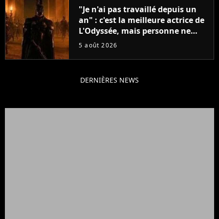
"Je n'ai pas travaillé depuis un
an" : c'est la meilleure actrice de
L'Odyssée, mais personne ne
veut lui donner de rôle au
5 août 2026
cinéma
DERNIÈRES NEWS