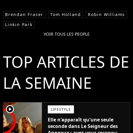
Brendan Fraser
Tom Holland
Robin Williams
Linkin Park
VOIR TOUS LES PEOPLE
TOP ARTICLES DE
LA SEMAINE
player2
LIFESTYLE
Elle n'apparaît qu'une seule
seconde dans Le Seigneur des
Anneaux : avez-vous reconnu