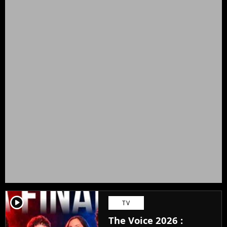
player2
TV
The Voice 2026 :