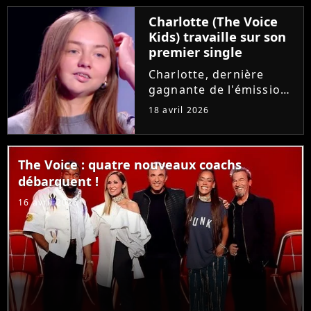
emblématique des deux
Charlotte (The Voice
premières saisons, le
Kids) travaille sur son
rockeur avait
premier single
pourtant...
Charlotte, dernière
gagnante de l'émission
"The Voice Kids",
18 avril 2026
prépare son tout
premier single. En
interview, la chanteuse
The Voice : quatre nouveaux coachs
de 15 ans donne plus de
débarquent !
détails sur ce projet
écrit et composé...
16 avril 2026