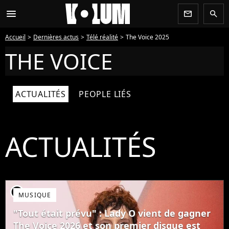
menu
newsletter
search
Accueil
Dernières actus
Télé réalité
The Voice 2025
THE VOICE
ACTUALITÉS
PEOPLE LIÉS
ACTUALITÉS
player2
MUSIQUE
"Tout était prévu" : Lady O vient de gagner
The Voice 2026 et son premier disque est