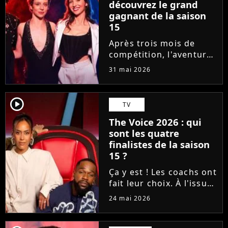
découvrez le grand
gagnant de la saison
15
Après trois mois de
compétition, l'aventure
The Voice 2026 a pris
31 mai 2026
fin. En direct sur TF1,
qui de Lady O, Hugo,
Tessa B. et CJM'S s'est
player2
TV
imposé sur la finish line
The Voice 2026 : qui
grâce aux votes du...
sont les quatre
finalistes de la saison
15 ?
Ça y est ! Les coachs ont
fait leur choix. À l'issue
d'une demi-finale
24 mai 2026
rythmée par des duos
exceptionnels et des