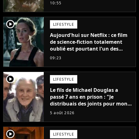
plus stupide de l'année"
10:55
player2
LIFESTYLE
Aujourd'hui sur Netflix : ce film
de science-fiction totalement
oublié est pourtant l'un des
meilleurs des années 2010
09:23
player2
LIFESTYLE
Le fils de Michael Douglas a
passé 7 ans en prison : "Je
distribuais des joints pour mon
père"
5 août 2026
player2
LIFESTYLE