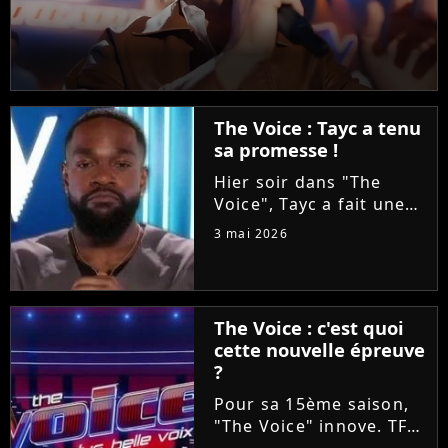
The Voice : Tayc a tenu
sa promesse !
Hier soir dans "The
Voice", Tayc a fait une
proposition en or à
3 mai 2026
Tessa B et Mounir lors
des Battles : les laisser
enregistrer un duo sur
son nouvel album
The Voice : c'est quoi
"Joÿa". Et le chanteur a
cette nouvelle épreuve
tenu...
?
Pour sa 15ème saison,
"The Voice" innove. TF1
va proposer ce soir aux