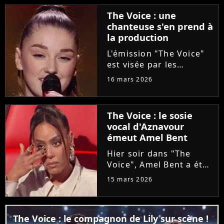
Ycare et Zaz, le jeune
The Voice : une
talent de 25 ans a su...
chanteuse s'en prend à
la production
L'émission "The Voice"
est visée par les
critiques de la
16 mars 2026
chanteuse Mathilda, qui
dénonce l'utilisation
d'une de ses versions
The Voice : le sosie
de "Carmen" lors d'une
vocal d'Aznavour
audition à l'aveugle
émeut Amel Bent
sans avoir...
Hier soir dans "The
Voice", Amel Bent a été
émue aux larmes en
15 mars 2026
voyant Titiano
reprendre du Charles
Aznavour. Et pour
The Voice : le compagnon de Lily sur scène !
cause, le candidat