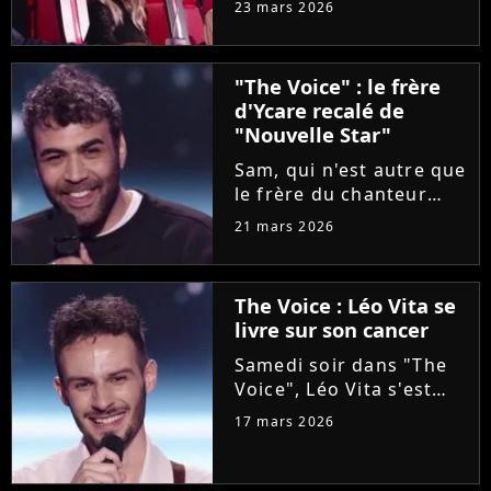
23 mars 2026
Lara Fabian, intéressée
par une artiste d'origine
italienne, tout comme
"The Voice" : le frère
elle. Agacée, la
d'Ycare recalé de
chanteuse a réglé ses...
"Nouvelle Star"
Sam, qui n'est autre que
le frère du chanteur
Ycare, a rejoint
21 mars 2026
l'aventure "The Voice"
grâce à Florent Pagny
lors de la deuxième
The Voice : Léo Vita se
soirée des auditions à
livre sur son cancer
l'aveugle. Une revanche
pour...
Samedi soir dans "The
Voice", Léo Vita s'est
présenté aux auditions
17 mars 2026
à l'aveugle. Avec son
interprétation du titre
"Animaux fragiles" de