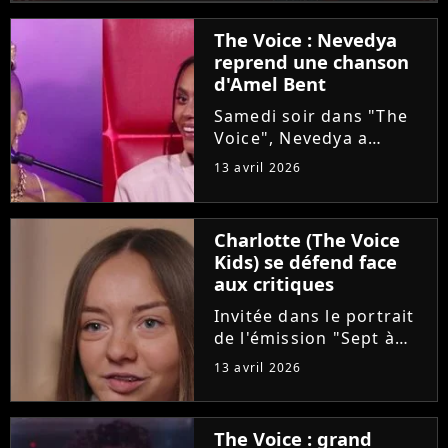
The Voice : Nevedya
reprend une chanson
d'Amel Bent
Samedi soir dans "The
Voice", Nevedya a
proposé une version
13 avril 2026
piano-voix du titre
"Pourquoi tu restes"
d'Amel Bent. Un
Charlotte (The Voice
moment chargé en
Kids) se défend face
émotion qui n'a
aux critiques
néanmoins pas fait se
retourner...
Invitée dans le portrait
de l'émission "Sept à
Huit", Charlotte est
13 avril 2026
revenue sur son cancer
diagnostiqué à l'âge de
8 ans. La maladie et les
The Voice : grand
opérations de la