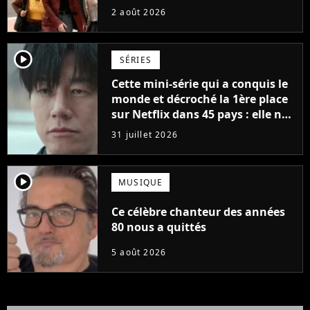
France
2 août 2026
player2
SÉRIES
Cette mini-série qui a conquis le
monde et décroché la 1ère place
sur Netflix dans 45 pays : elle ne
compte que 10 épisodes et c'est
31 juillet 2026
un phénomène mondial
player2
MUSIQUE
Ce célèbre chanteur des années
80 nous a quittés
5 août 2026