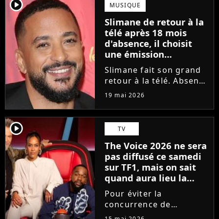
moments forts, Amel
player2
MUSIQUE
Bent, Tayc, Lara Fabian
Slimane de retour à la
et Florent Pagny ont
télé après 18 mois
désigné...
d'absence, il choisit
une émission
symbolique
Slimane fait son grand
retour à la télé. Absent
des écrans et des ondes
19 mai 2026
depuis 18 mois en
raison des accusations
portées contre lui, le
player2
TV
chanteur a choisi une
The Voice 2026 ne sera
émission hautement
pas diffusé ce samedi
symbolique...
sur TF1, mais on sait
quand aura lieu la
grande finale
Pour éviter la
concurrence de
l'Eurovision sur France
15 mai 2026