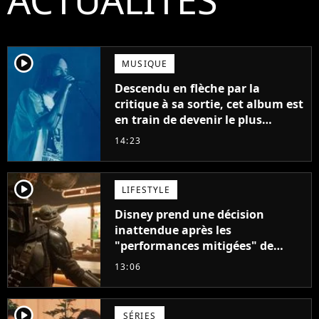
player2
MUSIQUE
Descendu en flèche par la
critique à sa sortie, cet album est
en train de devenir le plus
populaire de son auteur
14:23
player2
LIFESTYLE
Disney prend une décision
inattendue après les
"performances mitigées" de
Vaiana et The Mandalorian &
13:06
Grogu au box-office
player2
SÉRIES