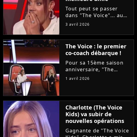
Tout peut se passer
dans "The Voice"... au
grand dam d'Amel Bent
3 avril 2026
! Samedi soir, la
chanteuse ne va pas
reconnaître la voix de
The Voice : le premier
sa meilleure amie, qui
co-coach débarque !
est pourtant sa
choriste. Regardez...
Pour sa 15ème saison
anniversaire, "The
Voice" met les petits
1 avril 2026
plats dans les grands.
Ce samedi, le plateau
accueillera un coach
supplémentaire pour ce
Charlotte (The Voice
qui est annoncé comme
Kids) va subir de
"une première...
nouvelles opérations
Gagnante de "The Voice