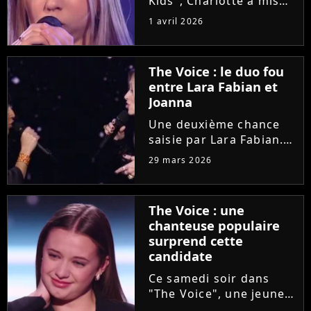
Kids", Charlotte a mis
en lumière son combat
1 avril 2026
contre un cancer
infantile. Alors qu'elle
démarre une tournée
The Voice : le duo fou
avec l'association The
entre Lara Fabian et
Kids Harmony, la
Joanna
chanteuse...
Une deuxième chance
saisie par Lara Fabian.
Hier soir dans "The
29 mars 2026
Voice", l'audition de
Joanna, ancienne demi-
finaliste de la "Star
The Voice : une
Academy", a bouleversé
chanteuse populaire
la coach. Elle n'a pas
surprend cette
résisté...
candidate
Ce samedi soir dans
"The Voice", une jeune
candidate prénommée