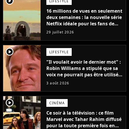
player2
LIFESTYLE
16 millions de vues en seulement
deux semaines : la nouvelle série
Netflix idéale pour les fans de
Yellowstone
29 juillet 2026
player2
LIFESTYLE
"Il voulait avoir le dernier mot" :
Robin Williams a stipulé que sa
voix ne pourrait pas être utilisée
avant 2039, pourtant Disney
3 août 2026
possède des enregistrements
inédits
player2
CINÉMA
Ce soir à la télévision : ce film
Marvel avec Tahar Rahim diffusé
pour la toute première fois en