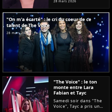
28 mars 2026
Coline va avoir la
surprise de voir
débarquer durant son
"On m'a écarté" : le cri du coeur de ce
audition à l'aveugle sa
talent de The Voice
chanteuse préférée. Un
grand moment...
28 mars 2026
"The Voice" : le ton
monte entre Lara
Fabian et Tayc
Samedi soir dans "The
Voice", Tayc a pris un
malin plaisir à bloquer