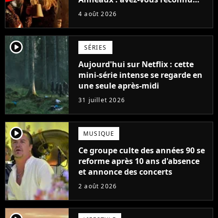
cette légende du cinéma dans la
4 août 2026
saga ?
player2
SÉRIES
Aujourd'hui sur Netflix : cette
mini-série intense se regarde en
une seule après-midi
31 juillet 2026
player2
MUSIQUE
Ce groupe culte des années 90 se
reforme après 10 ans d'absence
et annonce des concerts
2 août 2026