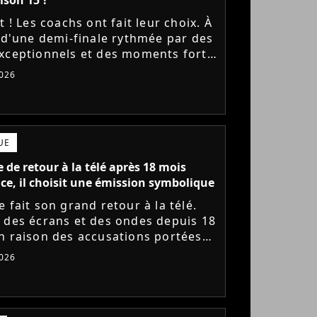
t ! Les coachs ont fait leur choix. À
e d'une demi-finale rythmée par des
xceptionnels et des moments forts,
ent, Tayc, Lara Fabian et Florent
026
ont désigné...
UE
 de retour à la télé après 18 mois
ce, il choisit une émission symbolique
 fait son grand retour à la télé.
 des écrans et des ondes depuis 18
n raison des accusations portées
lui, le chanteur a choisi une
026
on hautement symbolique...