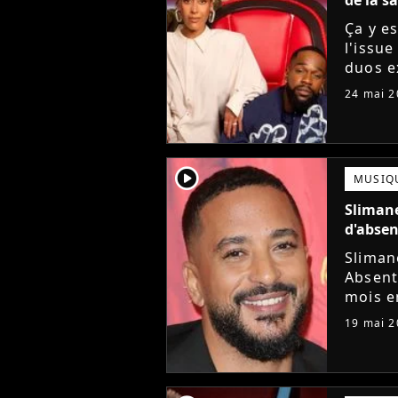
Ça y es
l'issu
duos e
Amel B
24 mai 2
Pagny 
player2
MUSIQ
Slimane
d'absen
Slimane
Absent
mois e
contre 
19 mai 2
émissi