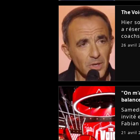
The Voi
Hier s
a réser
coachs
candida
26 avril
Fabian,
"On m'a
balanc
Samedi
invité
Fabian
emblém
21 avril
saisons