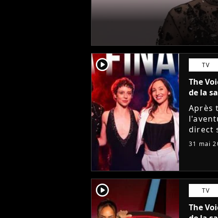
player2
TV
The Voi
de la s
Après 
l'avent
direct
B. et C
31 mai 2
grâce 
player2
TV
The Voi
de la s