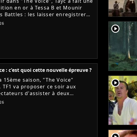
ir dans "The Voice", Tayc a fait une
ition en or à Tessa B et Mounir
s Battles : les laisser enregistrer
 sur son nouvel album "Joÿa". Et le
26
player2
ur a tenu...
ce : c'est quoi cette nouvelle épreuve ?
a 15ème saison, "The Voice"
player2
. TF1 va proposer ce soir aux
ectateurs d'assister à deux
s en une : les Qualifications et les
26
. On vous explique tout !
player2