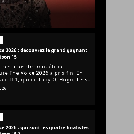
ce 2026 : découvrez le grand gagnant
aison 15
trois mois de compétition,
ure The Voice 2026 a pris fin. En
 sur TF1, qui de Lady O, Hugo, Tessa
JM'S s'est imposé sur la finish line
026
aux votes du...
ce 2026 : qui sont les quatre finalistes
aison 15 ?