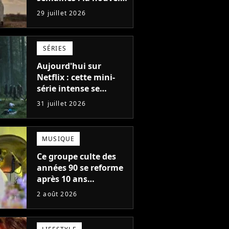
série Netflix idéale
29 juillet 2026
pour les fans de
Yellowstone
SÉRIES
Aujourd'hui sur
Netflix : cette mini-
série intense se
regarde en une seule
31 juillet 2026
après-midi
MUSIQUE
Ce groupe culte des
années 90 se reforme
après 10 ans
d'absence et annonce
2 août 2026
des concerts