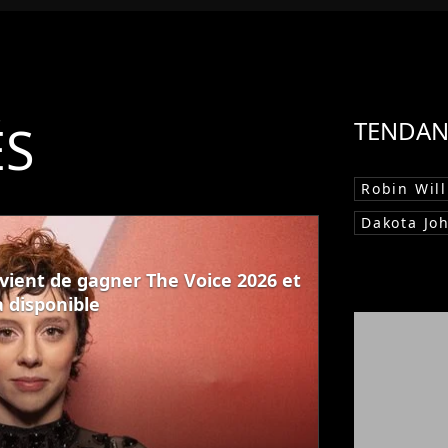
ÉS
TENDAN
Robin Wil
Dakota Jo
 vient de gagner The Voice 2026 et
à disponible