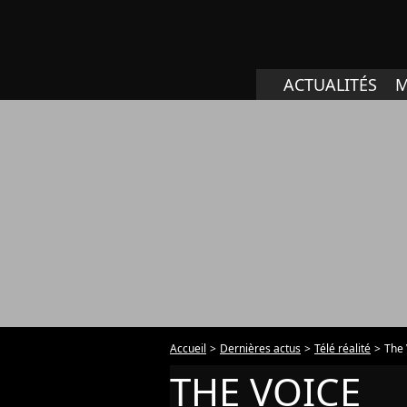
ACTUALITÉS
M
Accueil
Dernières actus
Télé réalité
The 
THE VOICE