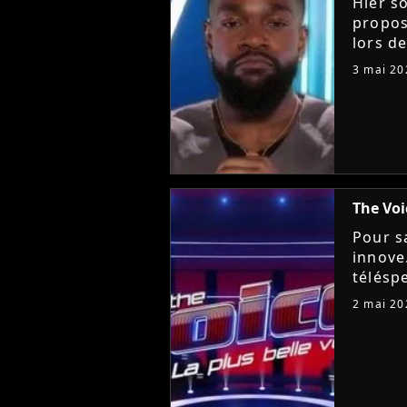
Hier so
propos
lors de
un duo
3 mai 20
chante
The Voi
Pour s
innove
télésp
épreuve
2 mai 20
Battles