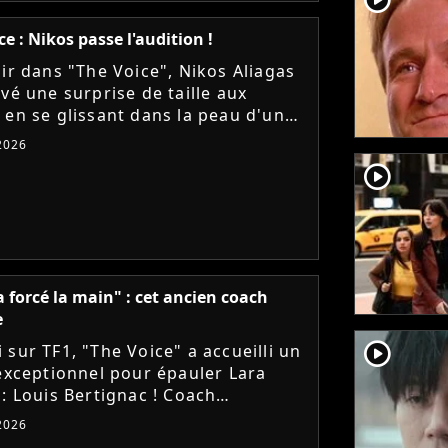
ce : Nikos passe l'audition !
oir dans "The Voice", Nikos Aliagas
vé une surprise de taille aux
 en se glissant dans la peau d'un
t. A-t-il réussi à convaincre Lara
 2026
 Florent Pagny,...
player2
 forcé la main" : cet ancien coach
e
player2
 sur TF1, "The Voice" a accueilli un
 exceptionnel pour épauler Lara
 : Louis Bertignac ! Coach
atique des deux premières
 2026
, le rockeur avait pourtant...