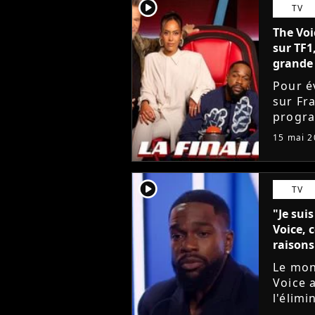
player2
TV
The Voi
sur TF1
grande 
Pour é
sur Fra
progra
Voice,
15 mai 2
avancé 
player2
TV
"Je sui
Voice, 
raisons
Le mon
Voice 
l'élimi
est pa