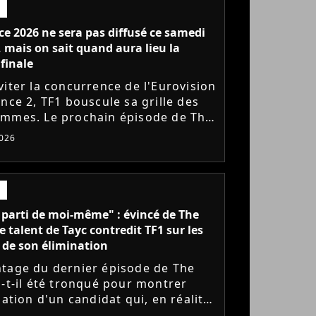
ce 2026 ne sera pas diffusé ce samedi
, mais on sait quand aura lieu la
finale
viter la concurrence de l'Eurovision
nce 2, TF1 bouscule sa grille des
mmes. Le prochain épisode de The
 consacré aux Performances, est
026
d'un jour. La...
s parti de moi-même" : évincé de The
ce talent de Tayc contredit TF1 sur les
 de son élimination
tage du dernier épisode de The
a-t-il été tronqué pour montrer
nation d'un candidat qui, en réalité,
rti de lui-même la compétition ?