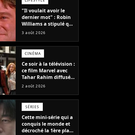
LIFESTYLE
"Il voulait avoir le
dernier mot" : Robin
Williams a stipulé que
sa voix ne pourrait
3 août 2026
pas être utilisée avant
2039, pourtant Disney
possède des
CINÉMA
enregistrements
inédits
Ce soir à la télévision :
ce film Marvel avec
Tahar Rahim diffusé
pour la toute
2 août 2026
première fois en
France
SÉRIES
Cette mini-série qui a
conquis le monde et
décroché la 1ère place