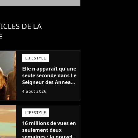
ICLES DE LA
E
LIFESTYLE
Elle n'apparaît qu'une
seule seconde dans Le
Seigneur des Anneaux
: avez-vous reconnu
4 août 2026
cette légende du
cinéma dans la saga ?
LIFESTYLE
16 millions de vues en
seulement deux
semaines : la nouvelle