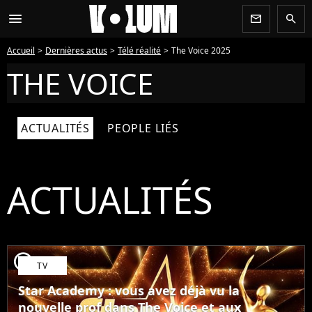
menu
newsletter
search
Accueil
Dernières actus
Télé réalité
The Voice 2025
THE VOICE
ACTUALITÉS
PEOPLE LIÉS
ACTUALITÉS
player2
TV
Star Academy : vous avez déjà vu la
nouvelle prof dans The Voice et aux