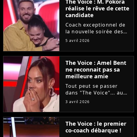
The Voice : M. Pokora
réalise le rêve de cette
candidate
Coach exceptionnel de
la nouvelle soirée des
auditions à l'aveugle de
5 avril 2026
"The Voice", M. Pokora
a accepté de partager
un moment privilégié
The Voice : Amel Bent
avec une candidate
ne reconnait pas sa
"fan" depuis sa plus
meilleure amie
tendre...
Tout peut se passer
dans "The Voice"... au
grand dam d'Amel Bent
3 avril 2026
! Samedi soir, la
chanteuse ne va pas
reconnaître la voix de
The Voice : le premier
sa meilleure amie, qui
co-coach débarque !
est pourtant sa