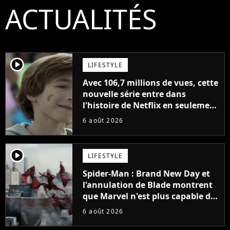
ACTUALITÉS
player2
LIFESTYLE
Avec 106,7 millions de vues, cette
nouvelle série entre dans
l'histoire de Netflix en seulement
48 jours
6 août 2026
player2
LIFESTYLE
Spider-Man : Brand New Day et
l'annulation de Blade montrent
que Marvel n'est plus capable de
faire quoi que ce soit de simple
6 août 2026