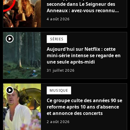
seconde dans Le Seigneur des
Anneaux : avez-vous reconnu
cette légende du cinéma dans la
4 août 2026
saga ?
player2
SÉRIES
Aujourd'hui sur Netflix : cette
mini-série intense se regarde en
une seule après-midi
31 juillet 2026
player2
MUSIQUE
Ce groupe culte des années 90 se
reforme après 10 ans d'absence
et annonce des concerts
2 août 2026