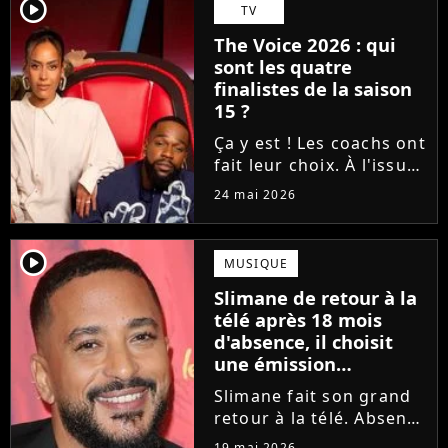
Tessa B. et CJM'S s'est
player2
TV
imposé sur la finish line
The Voice 2026 : qui
grâce aux votes du...
sont les quatre
finalistes de la saison
15 ?
Ça y est ! Les coachs ont
fait leur choix. À l'issue
d'une demi-finale
24 mai 2026
rythmée par des duos
exceptionnels et des
moments forts, Amel
player2
MUSIQUE
Bent, Tayc, Lara Fabian
Slimane de retour à la
et Florent Pagny ont
télé après 18 mois
désigné...
d'absence, il choisit
une émission
symbolique
Slimane fait son grand
retour à la télé. Absent
des écrans et des ondes
19 mai 2026