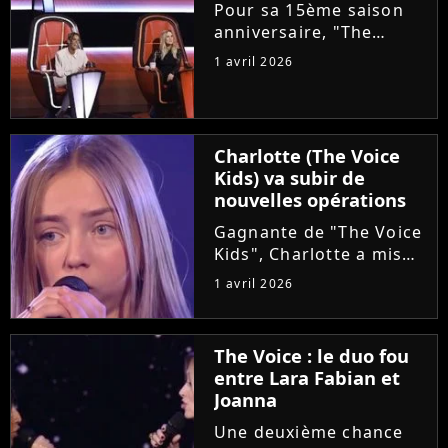
choriste. Regardez...
Pour sa 15ème saison
anniversaire, "The
Voice" met les petits
1 avril 2026
plats dans les grands.
Ce samedi, le plateau
accueillera un coach
supplémentaire pour ce
Charlotte (The Voice
qui est annoncé comme
Kids) va subir de
"une première...
nouvelles opérations
Gagnante de "The Voice
Kids", Charlotte a mis
en lumière son combat
1 avril 2026
contre un cancer
infantile. Alors qu'elle
démarre une tournée
The Voice : le duo fou
avec l'association The
entre Lara Fabian et
Kids Harmony, la
Joanna
chanteuse...
Une deuxième chance