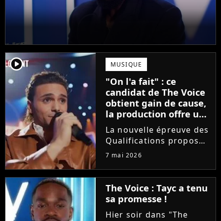
player2
MUSIQUE
"On l'a fait" : ce
candidat de The Voice
obtient gain de cause,
la production offre une
compensation à tous
La nouvelle épreuve des
les talents
Qualifications proposée
dans The Voice est loin
7 mai 2026
de faire l'unanimité.
Furieux d'avoir vu sa
prestation être
The Voice : Tayc a tenu
raccourcie au montage,
sa promesse !
Yanis Si Ah est monté
Hier soir dans "The
au...