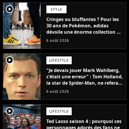
player2
STYLE
Cringes ou bluffantes ? Pour les
30 ans de Pokémon, adidas
dévoile une énorme collection de
sneakers et je ne sais pas quoi en
6 août 2026
penser
player2
LIFESTYLE
"Je devais jouer Mark Wahlberg,
c'était une erreur" : Tom Holland,
la star de Spider-Man, ne referait
pas ce blockbuster
6 août 2026
player2
LIFESTYLE
Ted Lasso saison 4 : pourquoi ces
personnages adorés des fans ne