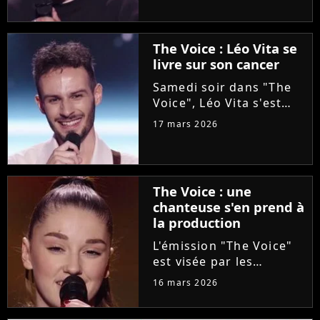
l'aventure "The Voice"
grâce à Florent Pagny
lors de la deuxième
The Voice : Léo Vita se
soirée des auditions à
livre sur son cancer
l'aveugle. Une revanche
pour...
Samedi soir dans "The
Voice", Léo Vita s'est
présenté aux auditions
17 mars 2026
à l'aveugle. Avec son
interprétation du titre
"Animaux fragiles" de
Ycare et Zaz, le jeune
The Voice : une
talent de 25 ans a su...
chanteuse s'en prend à
la production
L'émission "The Voice"
est visée par les
critiques de la
16 mars 2026
chanteuse Mathilda, qui
dénonce l'utilisation