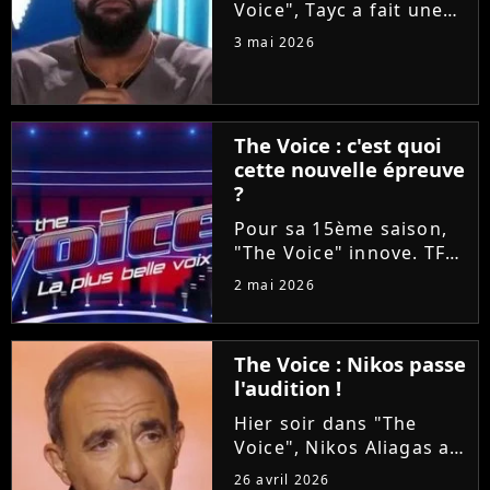
Voice", Tayc a fait une
proposition en or à
3 mai 2026
Tessa B et Mounir lors
des Battles : les laisser
enregistrer un duo sur
son nouvel album
The Voice : c'est quoi
"Joÿa". Et le chanteur a
cette nouvelle épreuve
tenu...
?
Pour sa 15ème saison,
"The Voice" innove. TF1
va proposer ce soir aux
2 mai 2026
téléspectateurs
d'assister à deux
épreuves en une : les
The Voice : Nikos passe
Qualifications et les
l'audition !
Battles. On vous
explique tout !
Hier soir dans "The
Voice", Nikos Aliagas a
réservé une surprise de
26 avril 2026