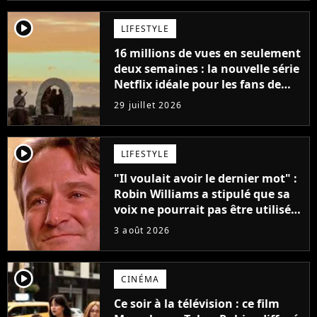
player2
LIFESTYLE
16 millions de vues en seulement
deux semaines : la nouvelle série
Netflix idéale pour les fans de
Yellowstone
29 juillet 2026
player2
LIFESTYLE
"Il voulait avoir le dernier mot" :
Robin Williams a stipulé que sa
voix ne pourrait pas être utilisée
avant 2039, pourtant Disney
3 août 2026
possède des enregistrements
inédits
player2
CINÉMA
Ce soir à la télévision : ce film