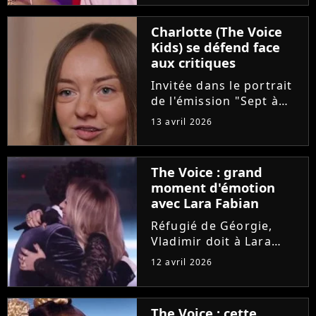
"Pourquoi tu restes"
d'Amel Bent. Un
Charlotte (The Voice
moment chargé en
Kids) se défend face
émotion qui n'a
aux critiques
néanmoins pas fait se
retourner...
Invitée dans le portrait
de l'émission "Sept à
Huit", Charlotte est
13 avril 2026
revenue sur son cancer
diagnostiqué à l'âge de
8 ans. La maladie et les
The Voice : grand
opérations de la
moment d'émotion
dernière gagnante de
avec Lara Fabian
"The...
Réfugié de Géorgie,
Vladimir doit à Lara
Fabian son
12 avril 2026
apprentissage du
français et sa vocation
de chanteur. Sur le
The Voice : cette