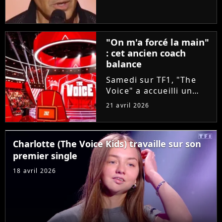
taille aux coachs en se
glissant dans la peau
d'un candidat. A-t-il
réussi à convaincre Lara
"On m'a forcé la main"
Fabian, Florent Pagny,...
: cet ancien coach
balance
Samedi sur TF1, "The
Voice" a accueilli un
invité exceptionnel pour
21 avril 2026
épauler Lara Fabian :
Louis Bertignac ! Coach
emblématique des deux
Charlotte (The Voice Kids) travaille sur son
premières saisons, le
premier single
rockeur avait
pourtant...
18 avril 2026