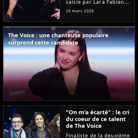
saisie par Lara Fabian.
Hier soir dans "The
29 mars 2026
Voice", l'audition de
Joanna, ancienne demi-
finaliste de la "Star
The Voice : une chanteuse populaire
Academy", a bouleversé
surprend cette candidate
la coach. Elle n'a pas
résisté...
28 mars 2026
"On m'a écarté" : le cri
du coeur de ce talent
de The Voice
Finaliste de la deuxième