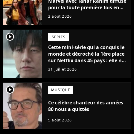
Marvel avec Tahar Rahim diffusé
pour la toute première fois en
France
2 août 2026
player2
SÉRIES
Cette mini-série qui a conquis le
monde et décroché la 1ère place
sur Netflix dans 45 pays : elle ne
compte que 10 épisodes et c'est
31 juillet 2026
un phénomène mondial
player2
MUSIQUE
Ce célèbre chanteur des années
80 nous a quittés
5 août 2026