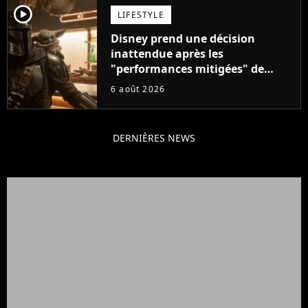
player2
LIFESTYLE
Disney prend une décision
inattendue après les
"performances mitigées" de
Vaiana et The Mandalorian &
6 août 2026
Grogu au box-office
DERNIÈRES NEWS