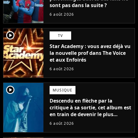
sont pas dans la suite ?
6 août 2026
player2
TV
Star Academy : vous avez déjà vu
la nouvelle prof dans The Voice
et aux Enfoirés
6 août 2026
player2
MUSIQUE
Descendu en flèche par la
critique à sa sortie, cet album est
en train de devenir le plus
populaire de son auteur
6 août 2026