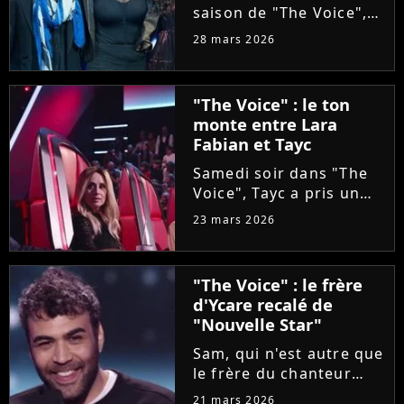
saison de "The Voice",
Olympe se livre à coeur
28 mars 2026
ouvert. Sur Instagram,
le chanteur révèle que
sa carrière a été
"The Voice" : le ton
sabotée par une
monte entre Lara
personne malveillante
Fabian et Tayc
qui a...
Samedi soir dans "The
Voice", Tayc a pris un
malin plaisir à bloquer
23 mars 2026
Lara Fabian, intéressée
par une artiste d'origine
italienne, tout comme
"The Voice" : le frère
elle. Agacée, la
d'Ycare recalé de
chanteuse a réglé ses...
"Nouvelle Star"
Sam, qui n'est autre que
le frère du chanteur
Ycare, a rejoint
21 mars 2026