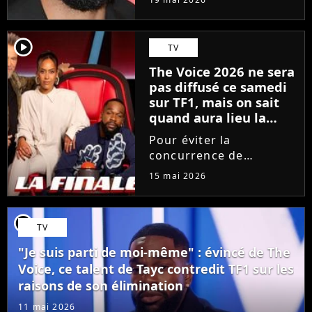
depuis 18 mois en
raison des accusations
portées contre lui, le
player2
TV
chanteur a choisi une
The Voice 2026 ne sera
émission hautement
pas diffusé ce samedi
symbolique...
sur TF1, mais on sait
quand aura lieu la
grande finale
Pour éviter la
concurrence de
l'Eurovision sur France
15 mai 2026
2, TF1 bouscule sa grille
des programmes. Le
prochain épisode de
player2
TV
The Voice, consacré aux
Performances, est
"Je suis parti de moi-même" : évincé de The
avancé d'un jour. La...
Voice, ce talent de Tayc contredit TF1 sur les
raisons de son élimination
11 mai 2026