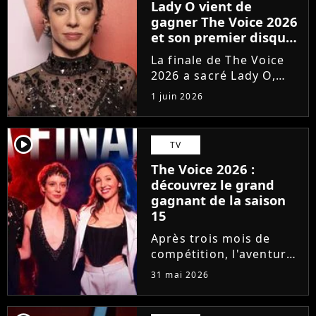
Lady O vient de
gagner The Voice 2026
et son premier disque
est déjà disponible
La finale de The Voice
2026 a sacré Lady O,
talent de Florent Pagny
1 juin 2026
qui s'est imposée dans
le coeur du public grâce
à son timbre envoûtant.
player2
TV
À seulement 18 ans, la
The Voice 2026 :
jeune artiste suisse...
découvrez le grand
gagnant de la saison
15
Après trois mois de
compétition, l'aventure
The Voice 2026 a pris
31 mai 2026
fin. En direct sur TF1,
qui de Lady O, Hugo,