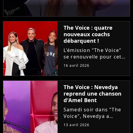
The Voice : quatre
nouveaux coachs
débarquent !
L'émission "The Voice"
se renouvelle pour cette
saison 15. Alors que les
16 avril 2026
auditions à l'aveugle
arrivent à leur terme, la
production ajoute une
The Voice : Nevedya
étape avant les Battles :
reprend une chanson
les Qualifications....
d'Amel Bent
Samedi soir dans "The
Voice", Nevedya a
proposé une version
13 avril 2026
piano-voix du titre