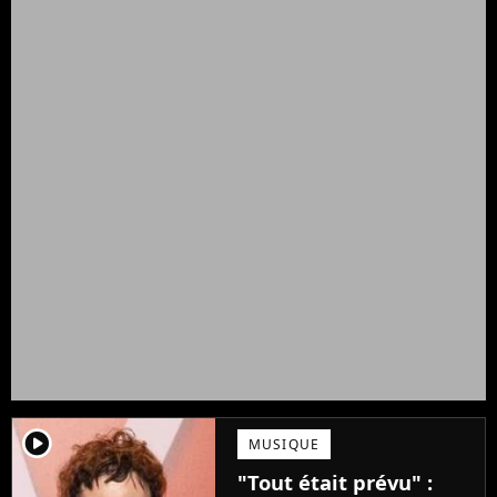
player2
MUSIQUE
"Tout était prévu" :