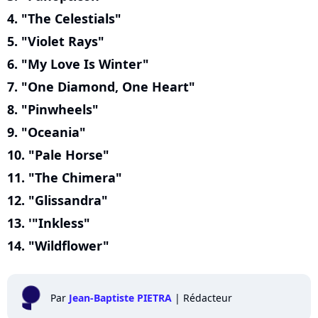
4. "The Celestials"
5. "Violet Rays"
6. "My Love Is Winter"
7. "One Diamond, One Heart"
8. "Pinwheels"
9. "Oceania"
10. "Pale Horse"
11. "The Chimera"
12. "Glissandra"
13. '"Inkless"
14. "Wildflower"
Par
Jean-Baptiste PIETRA
|
Rédacteur