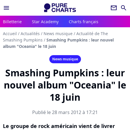
menu
newsletter
search
Billetterie
Star Academy
Charts français
Accueil
/
Actualités
/
News musique
/
Actualité de The
Smashing Pumpkins
/
Smashing Pumpkins : leur nouvel
album "Oceania" le 18 juin
News musique
Smashing Pumpkins : leur
nouvel album "Oceania" le
18 juin
Publié le 28 mars 2012 à 17:21
Le groupe de rock américain vient de livrer