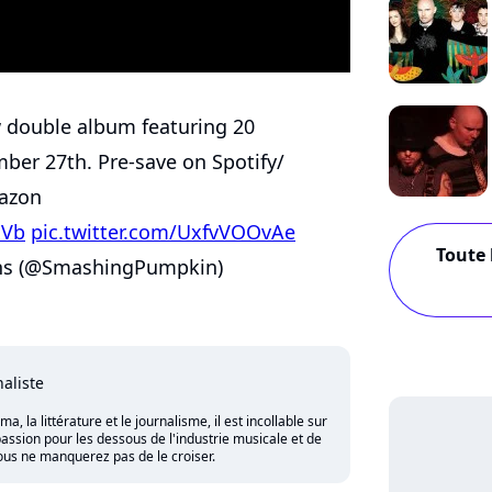
 double album featuring 20
ber 27th. Pre-save on Spotify/
mazon
sVb
pic.twitter.com/UxfvVOOvAe
Toute 
ns (@SmashingPumpkin)
naliste
 la littérature et le journalisme, il est incollable sur
assion pour les dessous de l'industrie musicale et de
vous ne manquerez pas de le croiser.