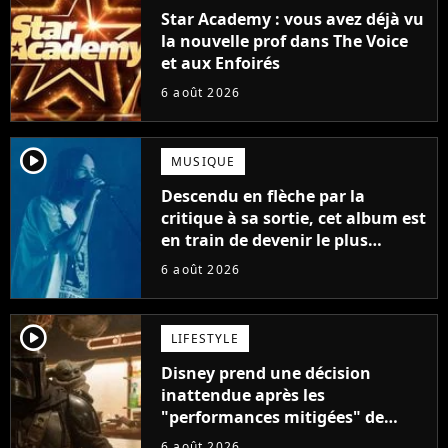
Star Academy : vous avez déjà vu
la nouvelle prof dans The Voice
et aux Enfoirés
6 août 2026
player2
MUSIQUE
Descendu en flèche par la
critique à sa sortie, cet album est
en train de devenir le plus
populaire de son auteur
6 août 2026
player2
LIFESTYLE
Disney prend une décision
inattendue après les
"performances mitigées" de
Vaiana et The Mandalorian &
6 août 2026