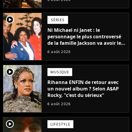
Grogu au box-office
player2
SÉRIES
Ni Michael ni Janet : le
personnage le plus controversé
de la famille Jackson va avoir le
droit à sa propre série
6 août 2026
player2
MUSIQUE
Rihanna ENFIN de retour avec
un nouvel album ? Selon A$AP
Rocky, "c'est du sérieux"
6 août 2026
player2
LIFESTYLE