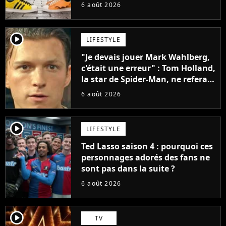
sneakers et je ne sais pas quoi en
6 août 2026
penser
player2
LIFESTYLE
"Je devais jouer Mark Wahlberg,
c'était une erreur" : Tom Holland,
la star de Spider-Man, ne referait
pas ce blockbuster
6 août 2026
player2
LIFESTYLE
Ted Lasso saison 4 : pourquoi ces
personnages adorés des fans ne
sont pas dans la suite ?
6 août 2026
player2
TV