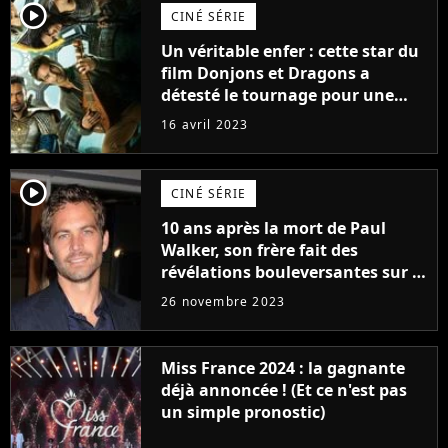
player2
CINÉ SÉRIE
Un véritable enfer : cette star du
film Donjons et Dragons a
détesté le tournage pour une
raison très spéciale
16 avril 2023
player2
CINÉ SÉRIE
10 ans après la mort de Paul
Walker, son frère fait des
révélations bouleversantes sur la
réaction des acteurs de Fast and
26 novembre 2023
Furious
Miss France 2024 : la gagnante
déjà annoncée ! (Et ce n'est pas
un simple pronostic)