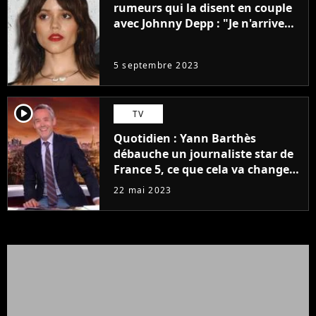
rumeurs qui la disent en couple
avec Johnny Depp : "Je n'arrive
même pas..."
5 septembre 2023
player2
TV
Quotidien : Yann Barthès
débauche un journaliste star de
France 5, ce que cela va changer
à la rentrée
22 mai 2023