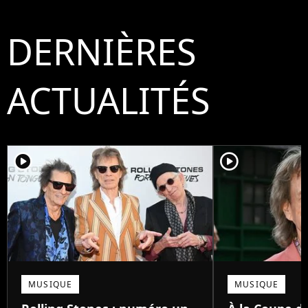
DERNIÈRES
ACTUALITÉS
player2
player2
MUSIQUE
MUSIQUE