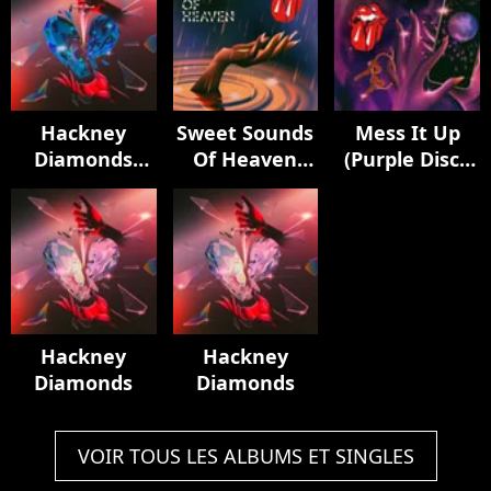
Hackney
Sweet Sounds
Mess It Up
Diamonds
Of Heaven
(Purple Disco
(Live Edition)
(feat. Lady
Machine
Gaga) [Live at
Remix)
Racket, NYC]
Hackney
Hackney
Diamonds
Diamonds
VOIR TOUS LES ALBUMS ET SINGLES