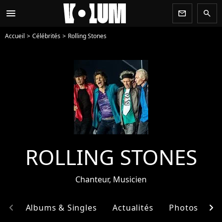
menu
newsletter
search
Accueil
Célébrités
Rolling Stones
ROLLING STONES
Chanteur, Musicien
chevron_left
chevron_right
hie
Albums & Singles
Actualités
Photos
E