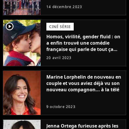
14 décembre 2023
player2
CINÉ SÉRIE
Homos, virilité, gender fluid : on
a enfin trouvé une comédie
française qui parle de tout ça
sans être super ringarde
20 avril 2023
Marine Lorphelin de nouveau en
couple et vous aviez déjà vu son
nouveau compagnon... à la télé
9 octobre 2023
Jenna Ortega furieuse après les