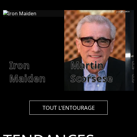
Iron
Martin
P
Maiden
Scorsese
B
TOUT L'ENTOURAGE