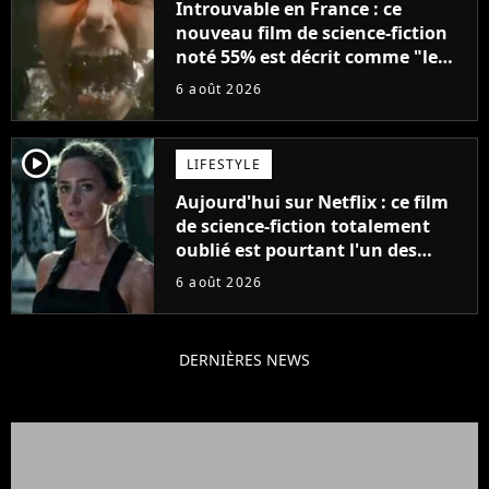
Introuvable en France : ce
nouveau film de science-fiction
noté 55% est décrit comme "le
plus stupide de l'année"
6 août 2026
player2
LIFESTYLE
Aujourd'hui sur Netflix : ce film
de science-fiction totalement
oublié est pourtant l'un des
meilleurs des années 2010
6 août 2026
DERNIÈRES NEWS