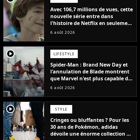
Avec 106,7 millions de vues, cette
nouvelle série entre dans
l'histoire de Netflix en seulement
48 jours
6 août 2026
player2
LIFESTYLE
Spider-Man : Brand New Day et
l'annulation de Blade montrent
que Marvel n'est plus capable de
faire quoi que ce soit de simple
6 août 2026
player2
STYLE
Cringes ou bluffantes ? Pour les
30 ans de Pokémon, adidas
dévoile une énorme collection de