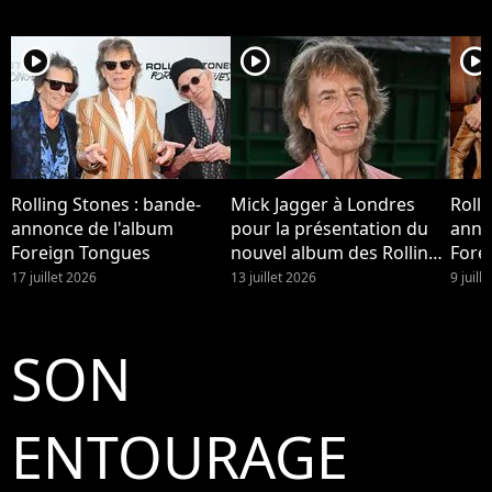
player2
player2
player2
Rolling Stones : bande-
Mick Jagger à Londres
Rolli
annonce de l'album
pour la présentation du
anno
Foreign Tongues
nouvel album des Rolling
Fore
Stones.
17 juillet 2026
13 juillet 2026
9 juill
SON
ENTOURAGE