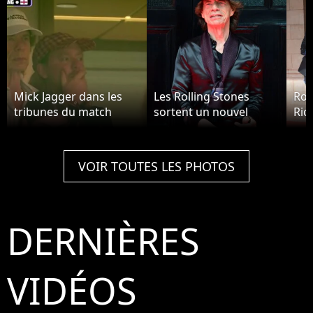
Mick Jagger dans les
Les Rolling Stones
Ron
tribunes du match
sortent un nouvel
Ric
Angleterre - Norvège.
album "Hackney
à L
Diamonds" à Londres
le 6 septembre 2023.
VOIR TOUTES LES PHOTOS
DERNIÈRES
VIDÉOS