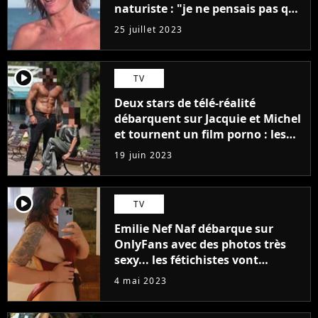
naturiste : "je ne pensais pas que
j'arriverais à le faire..."
25 juillet 2023
player2
TV
Deux stars de télé-réalité
débarquent sur Jacquie et Michel
et tournent un film porno : les
premières images du tournage
19 juin 2023
(exclu)
player2
TV
Emilie Nef Naf débarque sur
OnlyFans avec des photos très
sexy... les fétichistes vont
prendre leur pied !
4 mai 2023