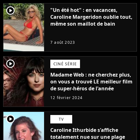
player2
"Un été hot" : en vacances,
Caroline Margeridon oublie tout,
même son maillot de bain
7 août 2023
player2
CINÉ SÉRIE
Madame Web : ne cherchez plus,
on vous a trouvé LE meilleur film
de super-héros de l'année
12 février 2024
player2
TV
Caroline Ithurbide s'affiche
totalement nue sur une plage