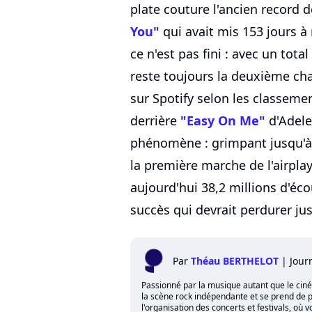
plate couture l'ancien record 
You"
qui avait mis 153 jours à 
ce n'est pas fini : avec un tota
reste toujours la deuxième ch
sur Spotify selon les classeme
derrière
"Easy On Me"
d'Adele
phénomène : grimpant jusqu'à 
la première marche de l'airpla
aujourd'hui 38,2 millions d'é
succès qui devrait perdurer jusq
Par
Théau BERTHELOT
|
Jour
Passionné par la musique autant que le cinéma,
la scène rock indépendante et se prend de p
l'organisation des concerts et festivals, où 