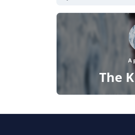
A 
The K