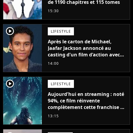
de 1190 chapitres et 115 tomes
15:30
player2
LIFESTYLE
Après le carton de Michael,
Jaafar Jackson annoncé au
casting d'un film d'action avec
Will Smith
14:00
player2
LIFESTYLE
Aujourd'hui en streaming : noté
94%, ce film réinvente
complètement cette franchise de
science-fiction vieille de 40 ans
13:15