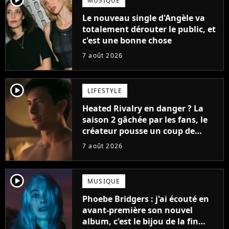
MUSIQUE
Le nouveau single d'Angèle va
totalement dérouter le public, et
c'est une bonne chose
7 août 2026
player2
LIFESTYLE
Heated Rivalry en danger ? La
saison 2 gâchée par les fans, le
créateur pousse un coup de
gueule
7 août 2026
player2
MUSIQUE
Phoebe Bridgers : j'ai écouté en
avant-première son nouvel
album, c'est le bijou de la fin