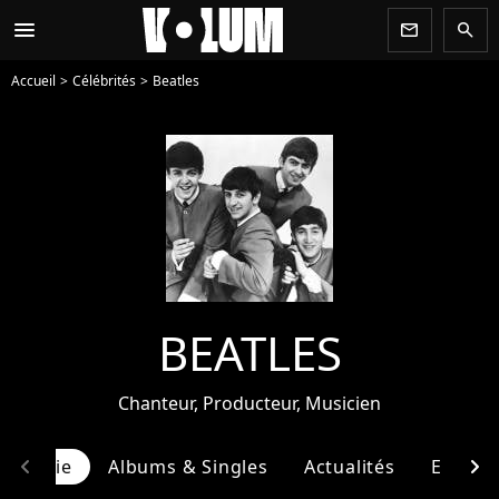
menu
newsletter
search
Accueil
Célébrités
Beatles
BEATLES
Chanteur, Producteur, Musicien
chevron_left
chevron_right
ographie
Albums & Singles
Actualités
Entour