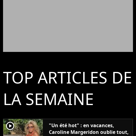
TOP ARTICLES DE
LA SEMAINE
player2
"Un été hot" : en vacances,
Caroline Margeridon oublie tout,