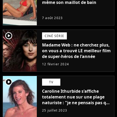
même son maillot de bain
7 août 2023
player2
CINÉ SÉRIE
Madame Web : ne cherchez plus,
on vous a trouvé LE meilleur film
de super-héros de l'année
12 février 2024
player2
TV
Caroline Ithurbide s'affiche
totalement nue sur une plage
naturiste : "je ne pensais pas que
j'arriverais à le faire..."
25 juillet 2023