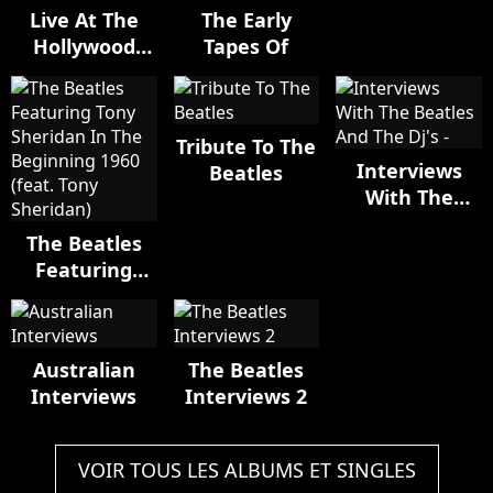
Live At The
The Early
Hollywood
Tapes Of
Bowl
Tribute To The
Interviews
Beatles
With The
Beatles And
The Beatles
The Dj's -
Featuring
Tony Sheridan
In The
Beginning
Australian
The Beatles
1960 (feat.
Interviews
Interviews 2
Tony
Sheridan)
VOIR TOUS LES ALBUMS ET SINGLES