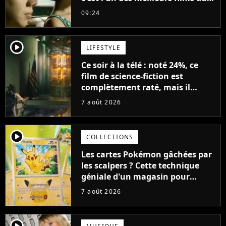
21ème siècle
09:24
player2
LIFESTYLE
Ce soir à la télé : noté 24%, ce
film de science-fiction est
complètement raté, mais il
aurait pu être encore pire à
7 août 2026
cause de son acteur
player2
COLLECTIONS
Les cartes Pokémon gâchées par
les scalpers ? Cette technique
géniale d'un magasin pour
ruiner les revendeurs
7 août 2026
player2