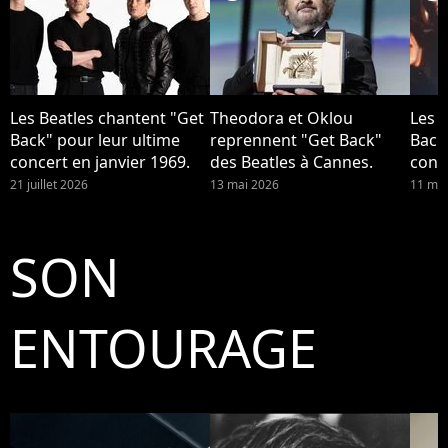
Les Beatles chantent "Get
Theodora et Oklou
Les 
Back" pour leur ultime
reprennent "Get Back"
Back
concert en janvier 1969.
des Beatles à Cannes.
conce
21 juillet 2026
13 mai 2026
11 mai
SON
ENTOURAGE