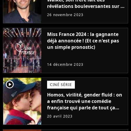
révélations bouleversantes sur la
réaction des acteurs de Fast and
26 novembre 2023
Furious
Miss France 2024 : la gagnante
déjà annoncée ! (Et ce n'est pas
un simple pronostic)
14 décembre 2023
player2
CINÉ SÉRIE
Homos, virilité, gender fluid : on
a enfin trouvé une comédie
française qui parle de tout ça
sans être super ringarde
20 avril 2023