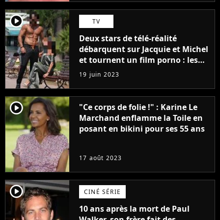
player2
TV
Deux stars de télé-réalité
débarquent sur Jacquie et Michel
et tournent un film porno : les
premières images du tournage
19 juin 2023
(exclu)
player2
"Ce corps de folie !" : Karine Le
Marchand enflamme la Toile en
posant en bikini pour ses 55 ans
17 août 2023
player2
CINÉ SÉRIE
10 ans après la mort de Paul
Walker, son frère fait des