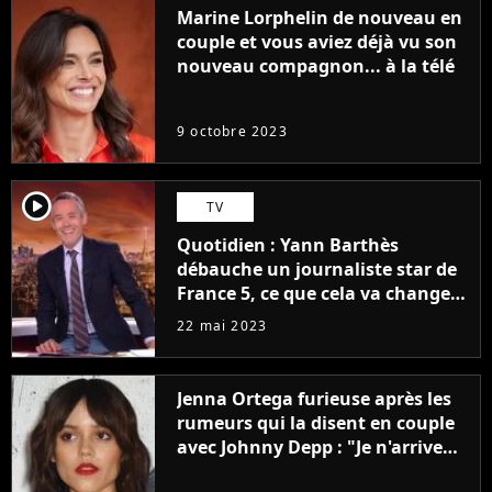
Marine Lorphelin de nouveau en
couple et vous aviez déjà vu son
nouveau compagnon... à la télé
9 octobre 2023
player2
TV
Quotidien : Yann Barthès
débauche un journaliste star de
France 5, ce que cela va changer
à la rentrée
22 mai 2023
Jenna Ortega furieuse après les
rumeurs qui la disent en couple
avec Johnny Depp : "Je n'arrive
même pas..."