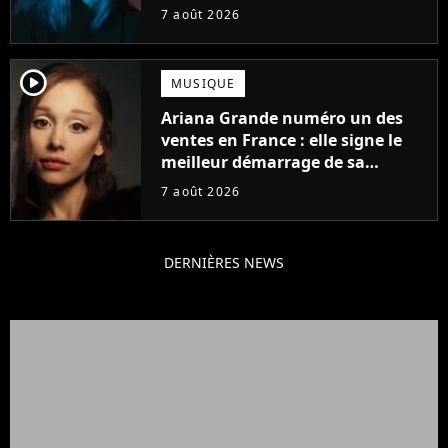
d'été
7 août 2026
player2
MUSIQUE
Ariana Grande numéro un des
ventes en France : elle signe le
meilleur démarrage de sa
carrière avec son album Petal
7 août 2026
DERNIÈRES NEWS