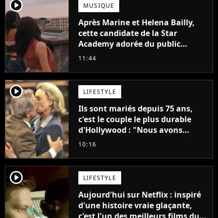
player2
MUSIQUE
Après Marine et Helena Bailly,
cette candidate de la Star
Academy adorée du public
annonce son premier album,
11:44
"C'est tellement puissant"
player2
LIFESTYLE
Ils sont mariés depuis 75 ans,
c'est le couple le plus durable
d'Hollywood : "Nous avons
avancé jour après jour, et les
10:16
jours se sont transformés en
décennies"
player2
LIFESTYLE
Aujourd'hui sur Netflix : inspiré
d'une histoire vraie glaçante,
c'est l'un des meilleurs films du