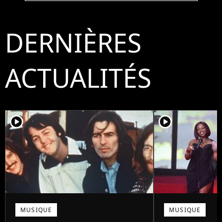
DERNIÈRES
ACTUALITÉS
player2
player2
MUSIQUE
MUSIQUE