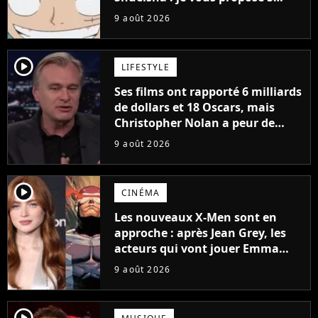
mangas jamais sortis en France
9 août 2026
à découvrir absolument
player2
LIFESTYLE
Ses films ont rapporté 6 milliards
de dollars et 18 Oscars, mais
Christopher Nolan a peur de
tourner un genre de films très
9 août 2026
particulier
player2
CINÉMA
Les nouveaux X-Men sont en
approche : après Jean Grey, les
acteurs qui vont jouer Emma
Frost et Cyclope trouvés !
9 août 2026
player2