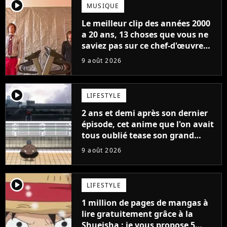
player2
MUSIQUE
Le meilleur clip des années 2000
a 20 ans, 13 choses que vous ne
saviez pas sur ce chef-d'œuvre
qui a révolutionné YouTube
9 août 2026
player2
LIFESTYLE
2 ans et demi après son dernier
épisode, cet anime que l'on avait
tous oublié tease son grand
retour
9 août 2026
player2
LIFESTYLE
1 million de pages de mangas à
lire gratuitement grâce à la
Shueisha : je vous propose 5