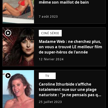
même son maillot de bain
7 août 2023
player2
CINÉ SÉRIE
Madame Web : ne cherchez plus,
on vous a trouvé LE meilleur film
de super-héros de l'année
12 février 2024
player2
TV
Caroline Ithurbide s'affiche
totalement nue sur une plage
naturiste : "je ne pensais pas que
j'arriverais à le faire..."
25 juillet 2023