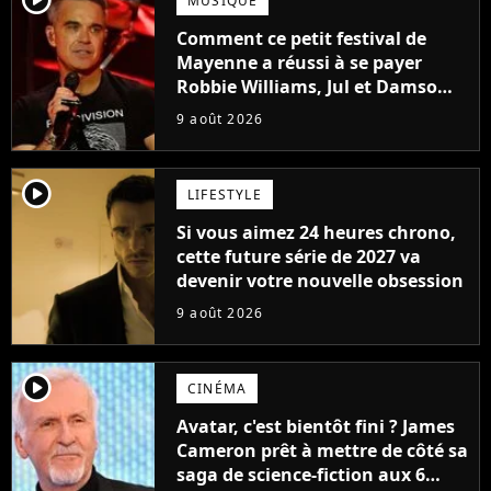
MUSIQUE
Comment ce petit festival de
Mayenne a réussi à se payer
Robbie Williams, Jul et Damso
cette année ?
9 août 2026
player2
LIFESTYLE
Si vous aimez 24 heures chrono,
cette future série de 2027 va
devenir votre nouvelle obsession
9 août 2026
player2
CINÉMA
Avatar, c'est bientôt fini ? James
Cameron prêt à mettre de côté sa
saga de science-fiction aux 6