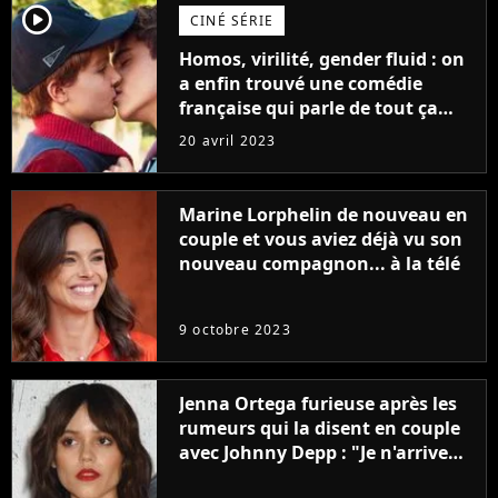
player2
CINÉ SÉRIE
Homos, virilité, gender fluid : on
a enfin trouvé une comédie
française qui parle de tout ça
sans être super ringarde
20 avril 2023
Marine Lorphelin de nouveau en
couple et vous aviez déjà vu son
nouveau compagnon... à la télé
9 octobre 2023
Jenna Ortega furieuse après les
rumeurs qui la disent en couple
avec Johnny Depp : "Je n'arrive
même pas..."