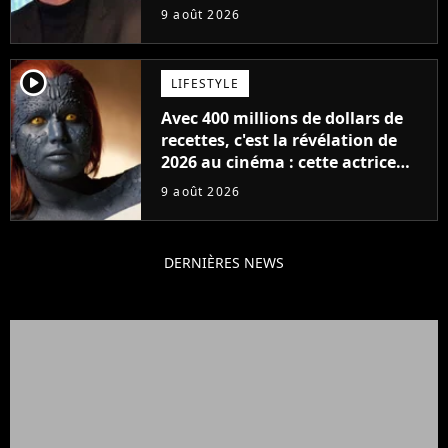
milliards de recettes
9 août 2026
player2
LIFESTYLE
Avec 400 millions de dollars de
recettes, c'est la révélation de
2026 au cinéma : cette actrice
adorée prête à remplacer
9 août 2026
Jennifer Lawrence chez Marvel
DERNIÈRES NEWS