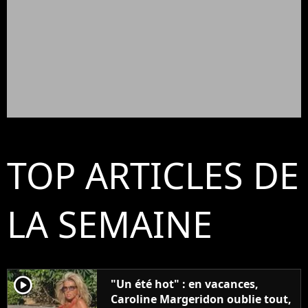
TOP ARTICLES DE
LA SEMAINE
player2
"Un été hot" : en vacances,
Caroline Margeridon oublie tout,