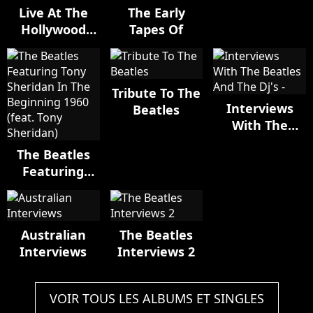
Live At The
The Early
Hollywood
Tapes Of
Bowl
Tribute To The
Interviews
Beatles
With The
Beatles And
The Beatles
The Dj's -
Featuring
Tony Sheridan
In The
Beginning
Australian
The Beatles
1960 (feat.
Interviews
Interviews 2
Tony
Sheridan)
VOIR TOUS LES ALBUMS ET SINGLES