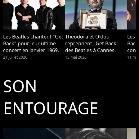
Les Beatles chantent "Get
Theodora et Oklou
Les 
Back" pour leur ultime
reprennent "Get Back"
Back
concert en janvier 1969.
des Beatles à Cannes.
conce
21 juillet 2026
13 mai 2026
11 mai
SON
ENTOURAGE