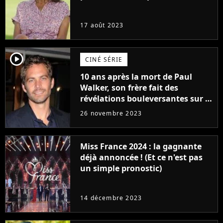
17 août 2023
player2
CINÉ SÉRIE
10 ans après la mort de Paul
Walker, son frère fait des
révélations bouleversantes sur la
réaction des acteurs de Fast and
26 novembre 2023
Furious
Miss France 2024 : la gagnante
déjà annoncée ! (Et ce n'est pas
un simple pronostic)
14 décembre 2023