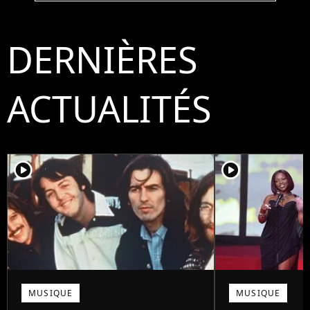
DERNIÈRES
ACTUALITÉS
player2
player2
MUSIQUE
MUSIQUE