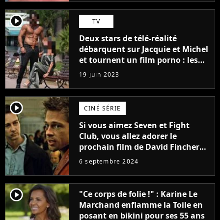
player2
TV
Deux stars de télé-réalité
débarquent sur Jacquie et Michel
et tournent un film porno : les
premières images du tournage
19 juin 2023
(exclu)
player2
CINÉ SÉRIE
Si vous aimez Seven et Fight
Club, vous allez adorer le
prochain film de David Fincher
avec lequel il se réinvente
6 septembre 2024
complètement
player2
"Ce corps de folie !" : Karine Le
Marchand enflamme la Toile en
posant en bikini pour ses 55 ans