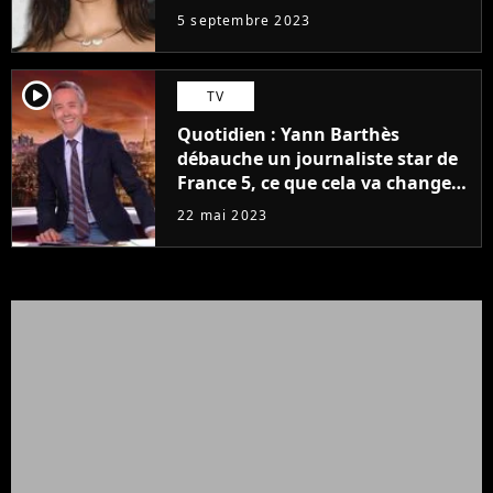
5 septembre 2023
player2
TV
Quotidien : Yann Barthès
débauche un journaliste star de
France 5, ce que cela va changer
à la rentrée
22 mai 2023