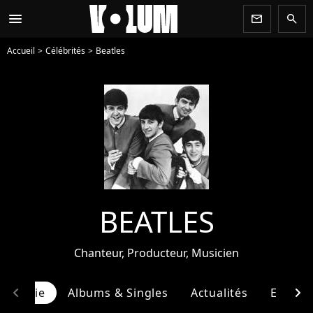
menu
newsletter
search
Accueil
Célébrités
Beatles
BEATLES
Chanteur, Producteur, Musicien
chevron_left
chevron_right
ographie
Albums & Singles
Actualités
Entour