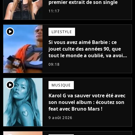
premier extrait de son single
11:17
player2
LIFESTYLE
Si vous avez aimé Barbie : ce
jouet culte des années 90, que
tout le monde a oublié, va avoir
un film
09:18
player2
MUSIQUE
Karol G va sauver votre été avec
son nouvel album : écoutez son
feat avec Bruno Mars !
9 août 2026