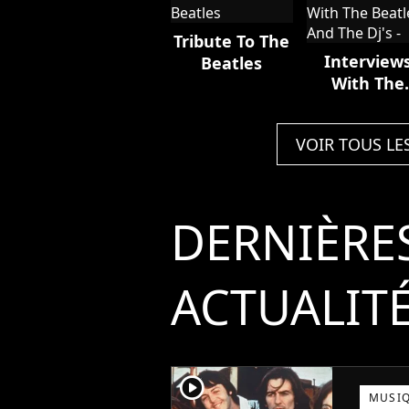
Tribute To The
Interview
Beatles
With The
Beatles An
The Dj's -
VOIR TOUS LE
DERNIÈRE
ACTUALIT
player2
MUSI