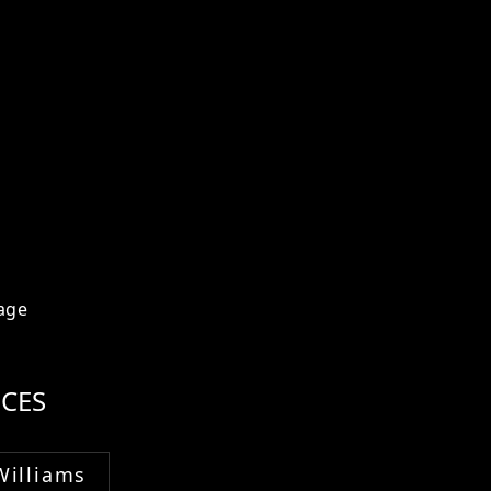
age
CES
Williams