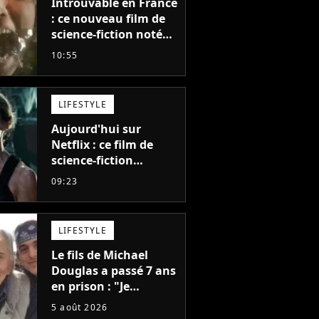
Introuvable en France
: ce nouveau film de
science-fiction noté
55% est décrit comme
10:55
"le plus stupide de
l'année"
LIFESTYLE
Aujourd'hui sur
Netflix : ce film de
science-fiction
totalement oublié est
09:23
pourtant l'un des
meilleurs des années
2010
LIFESTYLE
Le fils de Michael
Douglas a passé 7 ans
en prison : "Je
distribuais des joints
5 août 2026
pour mon père"