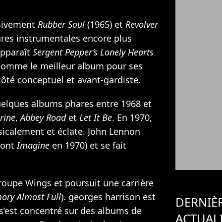
ssivement
Rubber Soul
(1965) et
Revolver
tures instrumentales encore plus
apparaît
Sergent Pepper’s Lonely Hearts
 comme le meilleur album pour ses
ôté conceptuel et avant-gardiste.
uelques albums phares entre 1968 et
rine
,
Abbey Road
et
Let It Be
. En 1970,
sicalement et éclate. John Lennon
dont
Imagine
en 1970) et se fait
groupe Wings et poursuit une carrière
ry Almost Full
). georges harrison est
DERNIÈ
s’est concentré sur des albums de
ACTUAL