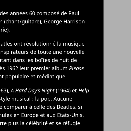
k des années 60 composé de Paul
n (chant/guitare), George Harrison
rie).
eatles ont révolutionné la musique
 inspirateurs de toute une nouvelle
tant dans les boîtes de nuit de
 dès 1962 leur premier album
Please
t populaire et médiatique.
63),
A Hard Day’s Night
(1964) et
Help
style musical : la pop. Aucune
e comparer à celle des Beatles, si
mules en Europe et aux Etats-Unis.
e plus la célébrité et se réfugie