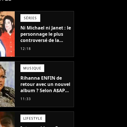
SÉRIES
Ni Michael ni Janet : le
personnage le plus
controversé de la
famille Jackson va
12:18
avoir le droit à sa
propre série
MUSIQUE
Rihanna ENFIN de
retour avec un nouvel
album ? Selon A$AP
Rocky, "c'est du
11:33
sérieux"
LIFESTYLE