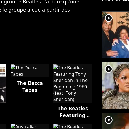
du groupe Beatles n’a duré qu’une
e le groupe a eue à partir des
player2
player2
The Decca
Tapes
The Beatles
Featuring
player2
Tony Sheridan