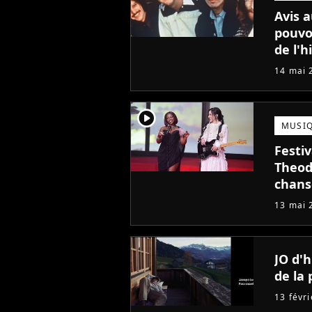
Avis a
pouvo
de l'h
14 mai 
player2
MUSI
Festi
Theod
chans
13 mai 
JO d'h
de la 
13 févr