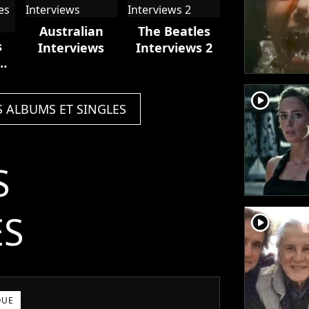
In The
Beginning
Australian
The Beatles
1960 (feat.
s
Interviews
Interviews 2
Tony Sheridan)
d
player2
S ALBUMS ET SINGLES
S
ÉS
player2
QUE