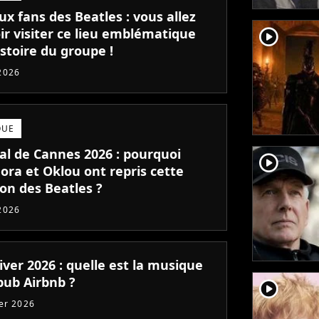
ux fans des Beatles : vous allez
player2
ir visiter ce lieu emblématique
istoire du groupe !
2026
QUE
val de Cannes 2026 : pourquoi
player2
ora et Oklou ont repris cette
on des Beatles ?
2026
iver 2026 : quelle est la musique
pub Airbnb ?
player2
ier 2026