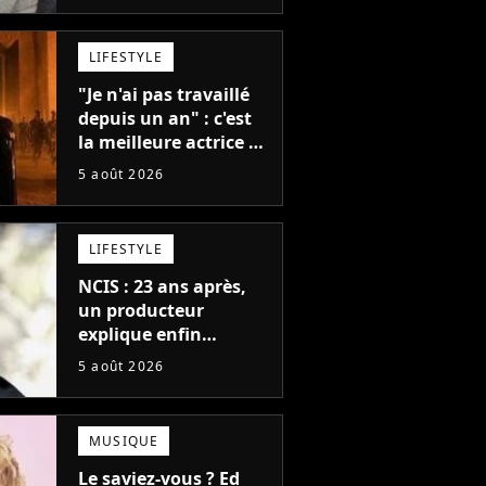
LIFESTYLE
"Je n'ai pas travaillé
depuis un an" : c'est
la meilleure actrice de
L'Odyssée, mais
5 août 2026
personne ne veut lui
donner de rôle au
cinéma
LIFESTYLE
NCIS : 23 ans après,
un producteur
explique enfin
l'origine de l'idée la
5 août 2026
plus culte de la série
(et on ne parle pas du
bateau)
MUSIQUE
Le saviez-vous ? Ed