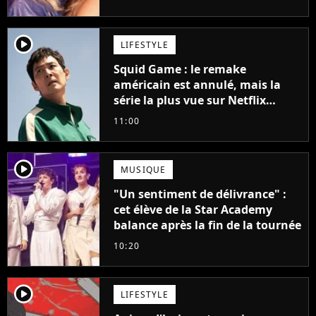
player2
LIFESTYLE
Squid Game : le remake
américain est annulé, mais la
série la plus vue sur Netflix
pourrait avoir une version
11:00
française
player2
MUSIQUE
"Un sentiment de délivrance" :
cet élève de la Star Academy
balance après la fin de la tournée
10:20
player2
LIFESTYLE