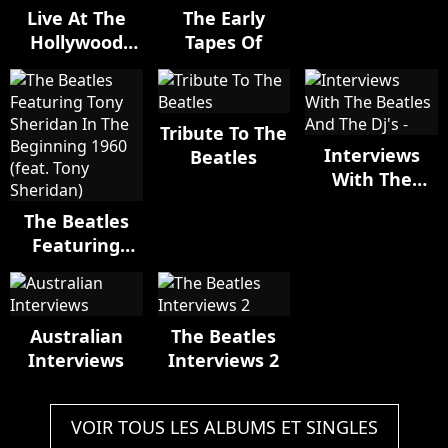
Live At The
The Early
Hollywood
Tapes Of
Bowl
Tribute To The
Interviews
Beatles
With The
Beatles And
The Beatles
The Dj's -
Featuring
Tony Sheridan
In The
Beginning
Australian
The Beatles
1960 (feat.
Interviews
Interviews 2
Tony
Sheridan)
VOIR TOUS LES ALBUMS ET SINGLES