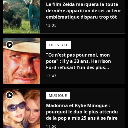
Le film Zelda marquera la toute
dernière apparition de cet acteur
emblématique disparu trop tôt
13:35
player2
LIFESTYLE
"Ce n'est pas pour moi, mon
pote" : il y a 33 ans, Harrison
Ford refusait l'un des plus
grands succès de tous les temps
12:47
player2
MUSIQUE
Madonna et Kylie Minogue :
pourquoi le duo le plus attendu
de la pop a mis 25 ans à se faire
11:50