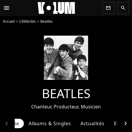
menu
newsletter
search
Accueil
Célébrités
Beatles
BEATLES
Chanteur, Producteur, Musicien
chevron_left
chevron_right
ographie
Albums & Singles
Actualités
Entour