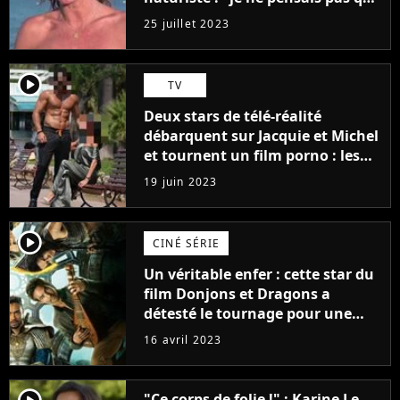
j'arriverais à le faire..."
25 juillet 2023
player2
TV
Deux stars de télé-réalité
débarquent sur Jacquie et Michel
et tournent un film porno : les
premières images du tournage
19 juin 2023
(exclu)
player2
CINÉ SÉRIE
Un véritable enfer : cette star du
film Donjons et Dragons a
détesté le tournage pour une
raison très spéciale
16 avril 2023
"Ce corps de folie !" : Karine Le