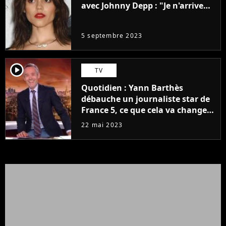
avec Johnny Depp : "Je n'arrive
même pas..."
5 septembre 2023
player2
TV
Quotidien : Yann Barthès
débauche un journaliste star de
France 5, ce que cela va changer
à la rentrée
22 mai 2023