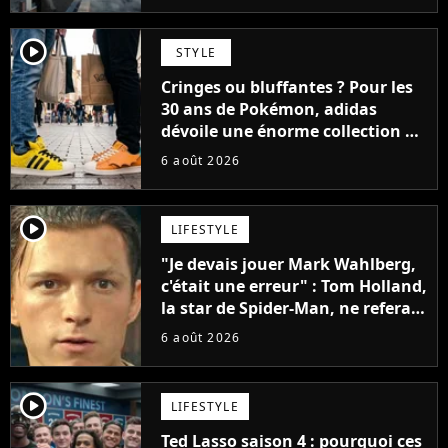
player2
STYLE
Cringes ou bluffantes ? Pour les
30 ans de Pokémon, adidas
dévoile une énorme collection de
sneakers et je ne sais pas quoi en
6 août 2026
penser
player2
LIFESTYLE
"Je devais jouer Mark Wahlberg,
c'était une erreur" : Tom Holland,
la star de Spider-Man, ne referait
pas ce blockbuster
6 août 2026
player2
LIFESTYLE
Ted Lasso saison 4 : pourquoi ces