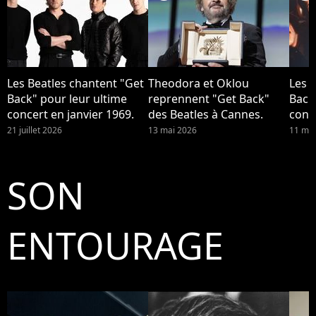
Les Beatles chantent "Get
Theodora et Oklou
Les 
Back" pour leur ultime
reprennent "Get Back"
Back
concert en janvier 1969.
des Beatles à Cannes.
conce
21 juillet 2026
13 mai 2026
11 mai
SON
ENTOURAGE