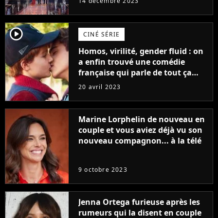
14 décembre 2023
player2
CINÉ SÉRIE
Homos, virilité, gender fluid : on
a enfin trouvé une comédie
française qui parle de tout ça
sans être super ringarde
20 avril 2023
Marine Lorphelin de nouveau en
couple et vous aviez déjà vu son
nouveau compagnon... à la télé
9 octobre 2023
Jenna Ortega furieuse après les
rumeurs qui la disent en couple