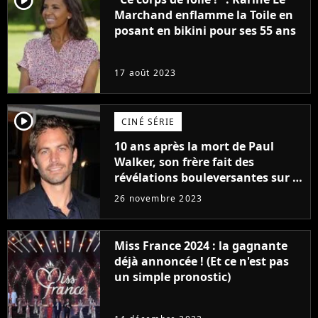
player2
Marchand enflamme la Toile en
posant en bikini pour ses 55 ans
17 août 2023
player2
CINÉ SÉRIE
10 ans après la mort de Paul
Walker, son frère fait des
révélations bouleversantes sur la
réaction des acteurs de Fast and
26 novembre 2023
Furious
Miss France 2024 : la gagnante
déjà annoncée ! (Et ce n'est pas
un simple pronostic)