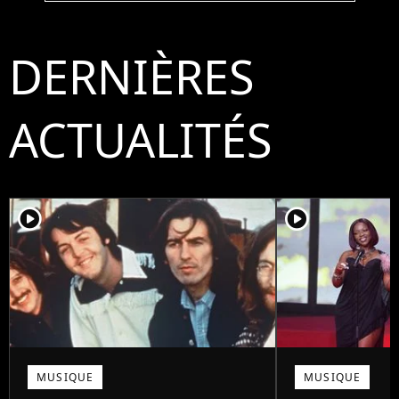
DERNIÈRES
ACTUALITÉS
player2
player2
MUSIQUE
MUSIQUE