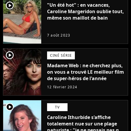
player2
"Un été hot" : en vacances,
Caroline Margeridon oublie tout,
même son maillot de bain
7 août 2023
player2
CINÉ SÉRIE
Madame Web : ne cherchez plus,
on vous a trouvé LE meilleur film
de super-héros de l'année
12 février 2024
player2
TV
Caroline Ithurbide s'affiche
totalement nue sur une plage
naturiste : "je ne pensais pas que