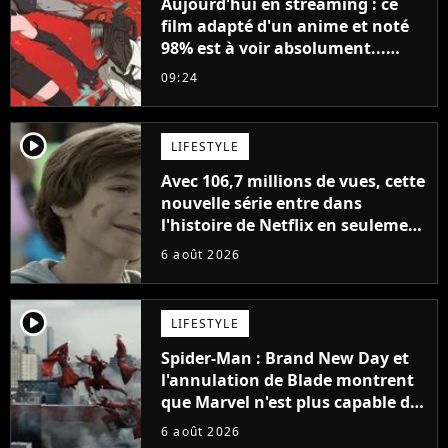
Aujourd'hui en streaming : ce
film adapté d'un anime et noté
98% est à voir absolument...
sinon vous ne comprendrez plus
09:24
la série
player2
LIFESTYLE
Avec 106,7 millions de vues, cette
nouvelle série entre dans
l'histoire de Netflix en seulement
48 jours
6 août 2026
player2
LIFESTYLE
Spider-Man : Brand New Day et
l'annulation de Blade montrent
que Marvel n'est plus capable de
faire quoi que ce soit de simple
6 août 2026