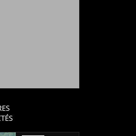
RES
ITÉS