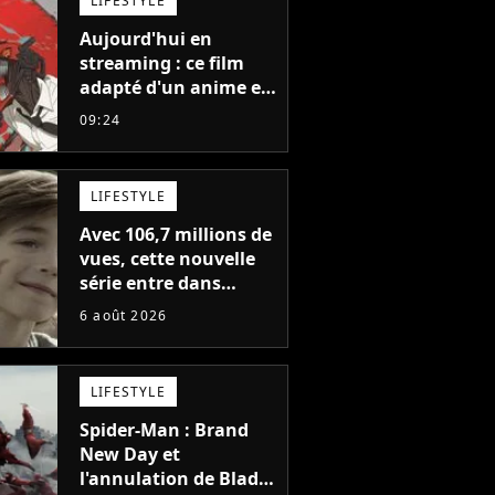
LIFESTYLE
Aujourd'hui en
streaming : ce film
adapté d'un anime et
noté 98% est à voir
09:24
absolument... sinon
vous ne comprendrez
plus la série
LIFESTYLE
Avec 106,7 millions de
vues, cette nouvelle
série entre dans
l'histoire de Netflix en
6 août 2026
seulement 48 jours
LIFESTYLE
Spider-Man : Brand
New Day et
l'annulation de Blade