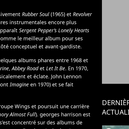
ssivement
Rubber Soul
(1965) et
Revolver
tures instrumentales encore plus
apparaît
Sergent Pepper’s Lonely Hearts
 comme le meilleur album pour ses
ôté conceptuel et avant-gardiste.
uelques albums phares entre 1968 et
rine
,
Abbey Road
et
Let It Be
. En 1970,
sicalement et éclate. John Lennon
dont
Imagine
en 1970) et se fait
DERNIÈ
groupe Wings et poursuit une carrière
ACTUAL
ry Almost Full
). georges harrison est
s’est concentré sur des albums de