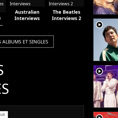
In The
Beginning
Australian
The Beatles
1960 (feat.
s
Interviews
Interviews 2
Tony Sheridan)
player2
d
S ALBUMS ET SINGLES
S
player2
ÉS
QUE
player2