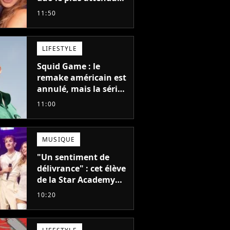
de la pop a mis 25 ans
11:50
à se faire
LIFESTYLE
Squid Game : le
remake américain est
annulé, mais la série
la plus vue sur Netflix
11:00
pourrait avoir une
version française
MUSIQUE
"Un sentiment de
délivrance" : cet élève
de la Star Academy
balance après la fin
10:20
de la tournée