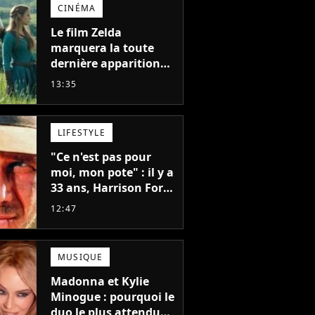
CINÉMA
Le film Zelda
marquera la toute
dernière apparition
de cet acteur
13:35
emblématique
disparu trop tôt
LIFESTYLE
"Ce n'est pas pour
moi, mon pote" : il y a
33 ans, Harrison Ford
refusait l'un des plus
12:47
grands succès de tous
les temps
MUSIQUE
Madonna et Kylie
Minogue : pourquoi le
duo le plus attendu