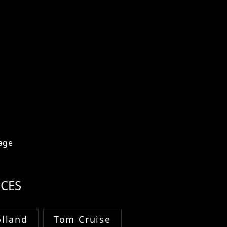
age
CES
lland
Tom Cruise