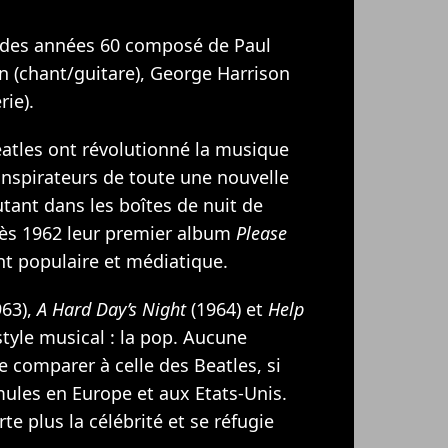
k des années 60 composé de Paul
n (chant/guitare), George Harrison
rie).
eatles ont révolutionné la musique
 inspirateurs de toute une nouvelle
tant dans les boîtes de nuit de
 dès 1962 leur premier album
Please
t populaire et médiatique.
63),
A Hard Day’s Night
(1964) et
Help
style musical : la pop. Aucune
e comparer à celle des Beatles, si
mules en Europe et aux Etats-Unis.
e plus la célébrité et se réfugie