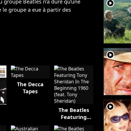
du groupe Beatles n’a duré qu’une
player2
e le groupe a eue à partir des
player2
The Decca
Tapes
player2
The Beatles
Featuring
Tony Sheridan