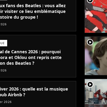
ux fans des Beatles : vous allez
ir visiter ce lieu emblématique
istoire du groupe !
2026
player2
QUE
val de Cannes 2026 : pourquoi
ora et Oklou ont repris cette
on des Beatles ?
2026
player2
iver 2026 : quelle est la musique
pub Airbnb ?
ier 2026