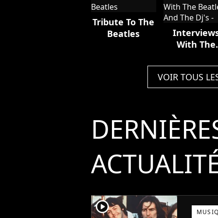
Tribute To The
Interview
Beatles
With The
Beatles An
The Dj's -
VOIR TOUS LE
DERNIÈRE
ACTUALIT
player2
MUSI