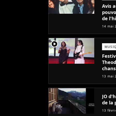
Avis a
pouvo
de l'h
14 mai 
player2
MUSI
Festi
Theod
chans
13 mai 
JO d'h
de la 
13 févr