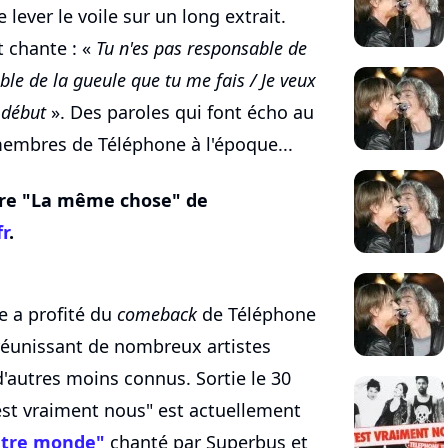
e lever le voile sur un long extrait.
t chante : «
Tu n'es pas responsable de
able de la gueule que tu me fais / Je veux
 début
». Des paroles qui font écho au
membres de Téléphone à l'époque...
itre "La même chose" de
fr
.
ne a profité du
comeback
de Téléphone
éunissant de nombreux artistes
 d'autres moins connus. Sortie le 30
'est vraiment nous" est actuellement
utre monde"
chanté par Superbus et