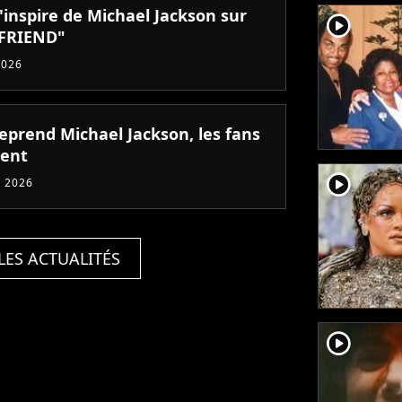
'inspire de Michael Jackson sur
player2
FRIEND"
2026
reprend Michael Jackson, les fans
lent
player2
 2026
LES ACTUALITÉS
player2