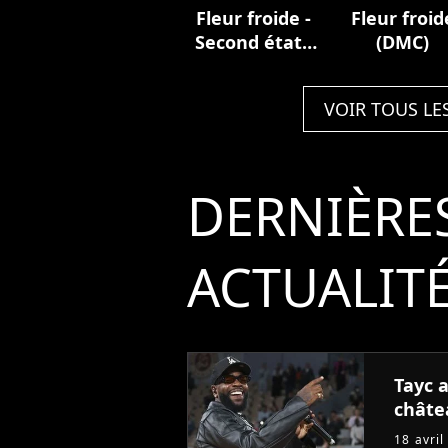
Fleur froide -
Fleur froid
Second état :
(DMC)
la
cristallisation
VOIR TOUS LE
DERNIÈRE
ACTUALIT
Tayc 
châte
18 avril