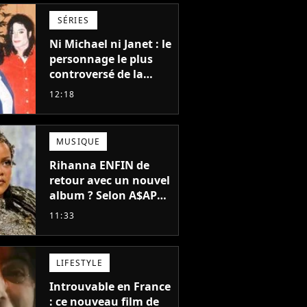
SÉRIES
Ni Michael ni Janet : le
personnage le plus
controversé de la
famille Jackson va
12:18
avoir le droit à sa
propre série
MUSIQUE
Rihanna ENFIN de
retour avec un nouvel
album ? Selon A$AP
Rocky, "c'est du
11:33
sérieux"
LIFESTYLE
Introuvable en France
: ce nouveau film de