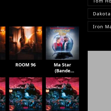
Tom Ho
Dakota
Iron M
ROOM 96
Ma Star
(Bande
Originale de la
série
"Christmas
Flow")