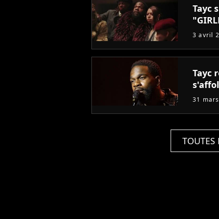
Tayc s
"GIRL
3 avril 
Tayc 
s'affo
31 mars
TOUTES 