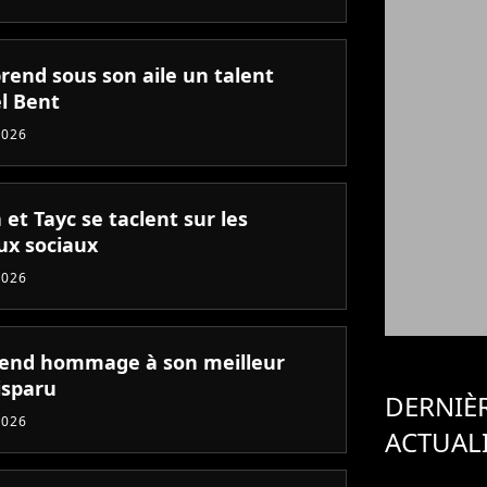
rend sous son aile un talent
l Bent
2026
et Tayc se taclent sur les
ux sociaux
2026
rend hommage à son meilleur
isparu
DERNIÈ
2026
ACTUAL