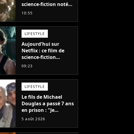
science-fiction noté
55% est décrit comme
10:55
"le plus stupide de
l'année"
LIFESTYLE
Aujourd'hui sur
Netflix : ce film de
science-fiction
totalement oublié est
09:23
pourtant l'un des
meilleurs des années
2010
LIFESTYLE
Le fils de Michael
Douglas a passé 7 ans
en prison : "Je
distribuais des joints
5 août 2026
pour mon père"