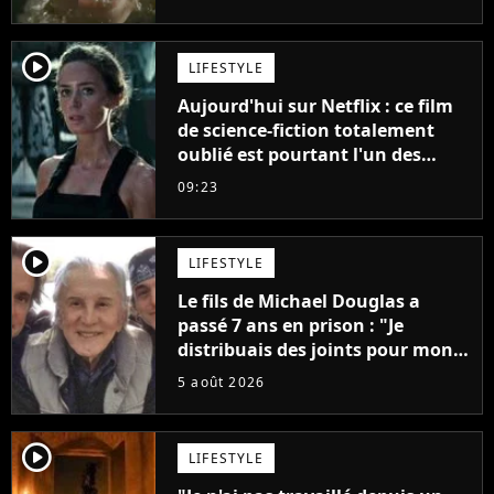
player2
LIFESTYLE
Aujourd'hui sur Netflix : ce film
de science-fiction totalement
oublié est pourtant l'un des
meilleurs des années 2010
09:23
player2
LIFESTYLE
Le fils de Michael Douglas a
passé 7 ans en prison : "Je
distribuais des joints pour mon
père"
5 août 2026
player2
LIFESTYLE