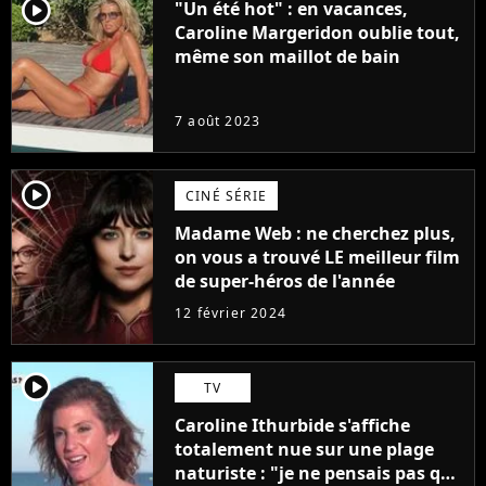
player2
"Un été hot" : en vacances,
Caroline Margeridon oublie tout,
même son maillot de bain
7 août 2023
player2
CINÉ SÉRIE
Madame Web : ne cherchez plus,
on vous a trouvé LE meilleur film
de super-héros de l'année
12 février 2024
player2
TV
Caroline Ithurbide s'affiche
totalement nue sur une plage
naturiste : "je ne pensais pas que