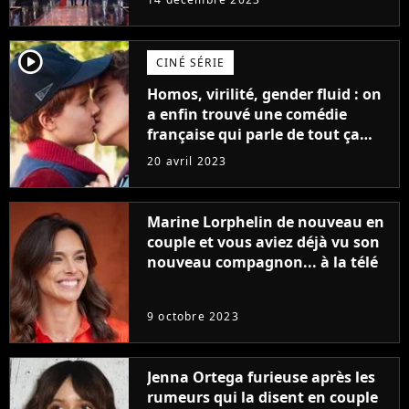
player2
CINÉ SÉRIE
Homos, virilité, gender fluid : on
a enfin trouvé une comédie
française qui parle de tout ça
sans être super ringarde
20 avril 2023
Marine Lorphelin de nouveau en
couple et vous aviez déjà vu son
nouveau compagnon... à la télé
9 octobre 2023
Jenna Ortega furieuse après les
rumeurs qui la disent en couple