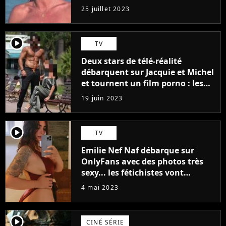
j'arriverais à le faire..."
25 juillet 2023
player2
TV
Deux stars de télé-réalité
débarquent sur Jacquie et Michel
et tournent un film porno : les
premières images du tournage
19 juin 2023
(exclu)
player2
TV
Emilie Nef Naf débarque sur
OnlyFans avec des photos très
sexy... les fétichistes vont
prendre leur pied !
4 mai 2023
player2
CINÉ SÉRIE