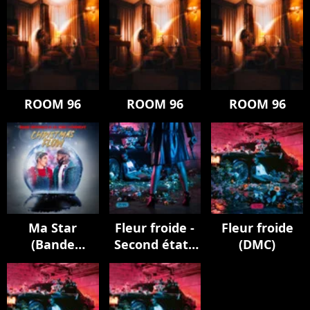
ROOM 96
ROOM 96
ROOM 96
Ma Star
Fleur froide -
Fleur froide
(Bande
Second état :
(DMC)
Originale de la
la
série
cristallisation
"Christmas