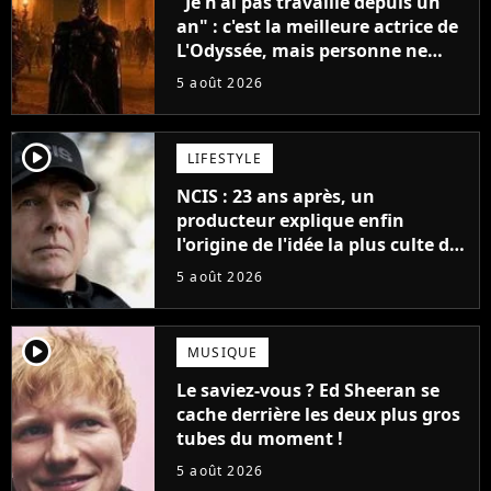
"Je n'ai pas travaillé depuis un
an" : c'est la meilleure actrice de
L'Odyssée, mais personne ne
veut lui donner de rôle au
5 août 2026
cinéma
player2
LIFESTYLE
NCIS : 23 ans après, un
producteur explique enfin
l'origine de l'idée la plus culte de
la série (et on ne parle pas du
5 août 2026
bateau)
player2
MUSIQUE
Le saviez-vous ? Ed Sheeran se
cache derrière les deux plus gros
tubes du moment !
5 août 2026