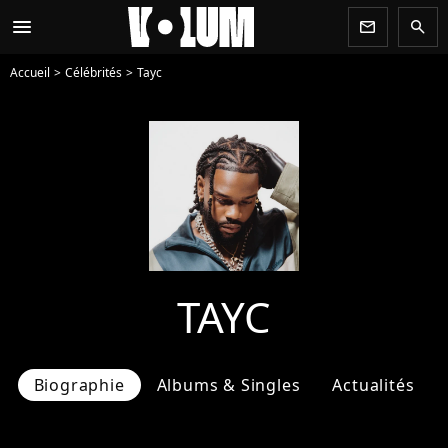
menu
newsletter
search
Accueil
Célébrités
Tayc
TAYC
Biographie
Albums & Singles
Actualités