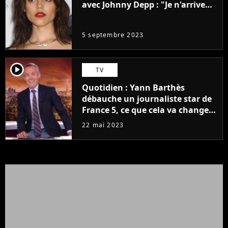
avec Johnny Depp : "Je n'arrive
même pas..."
5 septembre 2023
player2
TV
Quotidien : Yann Barthès
débauche un journaliste star de
France 5, ce que cela va changer
à la rentrée
22 mai 2023