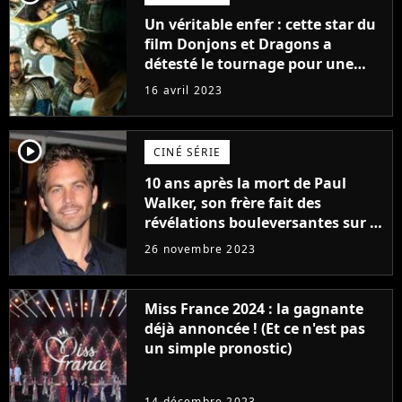
Un véritable enfer : cette star du
film Donjons et Dragons a
détesté le tournage pour une
raison très spéciale
16 avril 2023
player2
CINÉ SÉRIE
10 ans après la mort de Paul
Walker, son frère fait des
révélations bouleversantes sur la
réaction des acteurs de Fast and
26 novembre 2023
Furious
Miss France 2024 : la gagnante
déjà annoncée ! (Et ce n'est pas
un simple pronostic)
14 décembre 2023