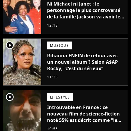
Ni Michael ni Janet : le
personnage le plus controversé
de la famille Jackson va avoir le
droit à sa propre série
12:18
player2
MUSIQUE
Rihanna ENFIN de retour avec
un nouvel album ? Selon A$AP
Rocky, "c'est du sérieux"
11:33
player2
LIFESTYLE
Introuvable en France : ce
nouveau film de science-fiction
noté 55% est décrit comme "le
plus stupide de l'année"
10:55