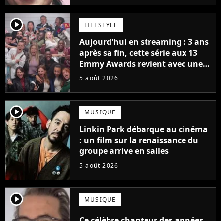
player2
LIFESTYLE
Aujourd'hui en streaming : 3 ans
après sa fin, cette série aux 13
Emmy Awards revient avec une
suite... totalement différente
5 août 2026
player2
MUSIQUE
Linkin Park débarque au cinéma
: un film sur la renaissance du
groupe arrive en salles
5 août 2026
player2
MUSIQUE
Ce célèbre chanteur des années