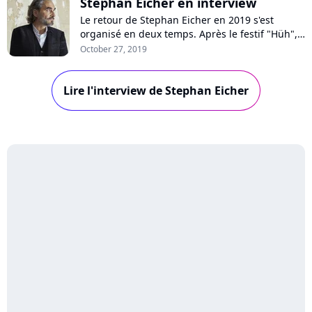
Stephan Eicher en interview
Le retour de Stephan Eicher en 2019 s'est
organisé en deux temps. Après le festif "Hüh",
l'artiste a enchaîné avec le somptueux et
October 27, 2019
mélancolique "Homeless Songs". Dans un bar
parisien, le plus passionnant des chanteurs
Lire l'interview de Stephan Eicher
suisse nous explique la naissance de cet
album, entre deux piques à son ancienne
maison d...