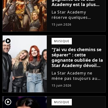
Academy est la plus
écoutée de l'histoire
La Star Academy
de l'émission !
réserve quelques
surprises. Cette
15 juin 2026
gagnante totalement
oubliée de l'émission
est aujourd'hui plus
player2
MUSIQUE
écoutée en streaming
"J'ai vu des chemins se
que Jenifer et Nolwenn
séparer" : cette
Leroy !
gagnante oubliée de la
Star Academy dévoile
l'envers du décor du
La Star Academy ne
métier
mène pas toujours au
succès. Après l'échec de
15 juin 2026
son premier album,
Anisha Jo, gagnante de
la Star Academy 2022, a
player2
MUSIQUE
vu beaucoup de portes