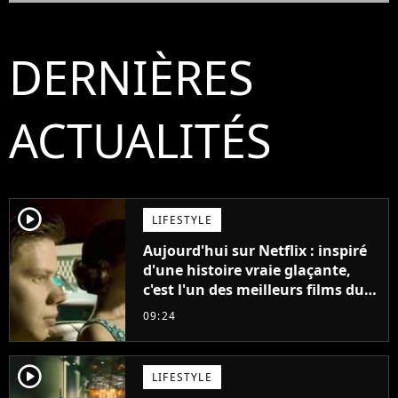
DERNIÈRES
ACTUALITÉS
player2
LIFESTYLE
Aujourd'hui sur Netflix : inspiré
d'une histoire vraie glaçante,
c'est l'un des meilleurs films du
21ème siècle
09:24
player2
LIFESTYLE