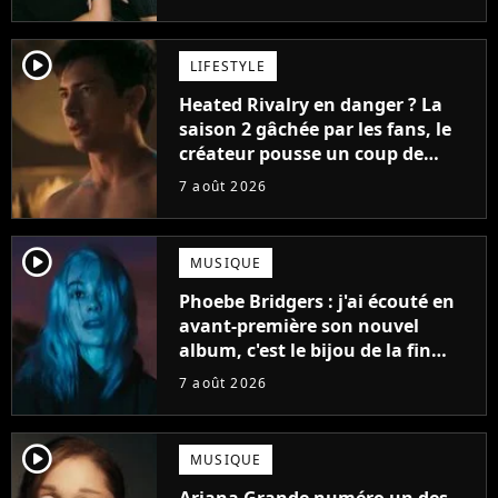
player2
LIFESTYLE
Heated Rivalry en danger ? La
saison 2 gâchée par les fans, le
créateur pousse un coup de
gueule
7 août 2026
player2
MUSIQUE
Phoebe Bridgers : j'ai écouté en
avant-première son nouvel
album, c'est le bijou de la fin
d'été
7 août 2026
player2
MUSIQUE
Ariana Grande numéro un des