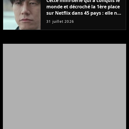
Cette mini-série qui a conquis le
monde et décroché la 1ère place
sur Netflix dans 45 pays : elle ne
compte que 10 épisodes et c'est
31 juillet 2026
un phénomène mondial