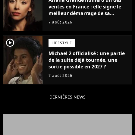
ventes en France : elle signe le
meilleur démarrage de sa
carrière avec son album Petal
7 août 2026
player2
LIFESTYLE
Michael 2 officialisé : une partie
de la suite déjà tournée, une
sortie possible en 2027 ?
7 août 2026
DERNIÈRES NEWS