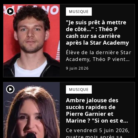
player2
MUSIQUE
"Je suis prêt à mettre
de côté..." : Théo P
cash sur sa carrière
après la Star Academy
Élève de la dernière Star
Academy, Théo P vient
de sortir son premier
9 juin 2026
single Garçon solide. En
interview, l'ancien
candidat se livre à
player2
MUSIQUE
coeur ouvert sur
Ambre jalouse des
l'avenir incertain dans
succès rapides de
le milieu...
Pierre Garnier et
Marine ? "Si on est en
compétition..."
Ce vendredi 5 juin 2026,
quatre mois après sa