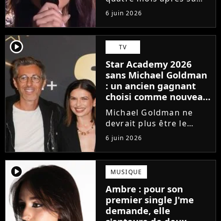
victoire à la Star
6 juin 2026
Academy, Ambre a
dévoilé J'me demande,
son premier single. Une
player2
TV
chanson arrivée
Star Academy 2026
tardivement vis-à-vis
sans Michael Goldman
des carrières...
: un ancien gagnant
choisi comme nouveau
directeur ?
Michael Goldman ne
devrait plus être le
directeur de la Star
6 juin 2026
Academy lors de la
saison 2026. Et pour lui
succéder, c'est un
player2
MUSIQUE
ancien gagnant de
Ambre : pour son
l'émission de TF1 qui
premier single J'me
sera aujourd'hui...
demande, elle