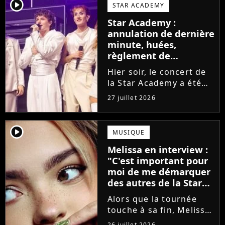
larmes. Sur les réseaux
player2
STAR ACADEMY
sociaux, les élèves
Star Academy :
adressent un dernier
annulation de dernière
message au public...
minute, huées,
règlement de
comptes... Que s'est-il
Hier soir, le concert de
passé au concert de
la Star Academy a été
Bayonne hier soir ?
mouvementé. Quelques
27 juillet 2026
minutes avant le show,
trois élèves ont
annoncé ne pas vouloir
player2
MUSIQUE
monter sur scène pour
Melissa en interview :
des raisons politiques.
"C'est important pour
Leur...
moi de me démarquer
des autres de la Star
Academy"
Alors que la tournée
touche à sa fin, Melissa
se confie en interview
26 juillet 2026