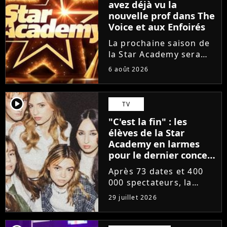
avez déjà vu la
nouvelle prof dans The
Voice et aux Enfoirés
La prochaine saison de
la Star Academy sera
incarnée par une
6 août 2026
nouvelle génération de
professeurs après les
départs annoncés de
player2
TV
Michael Goldman, Lucie
"C'est la fin" : les
Bernardoni et Marlène
élèves de la Star
Schaff. La...
Academy en larmes
pour le dernier concert
de la tournée
Après 73 dates et 400
000 spectateurs, la
tournée de la Star
29 juillet 2026
Academy vient de se
terminer dans les