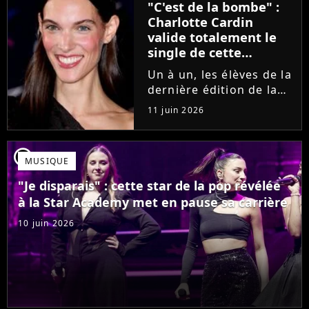
"C'est de la bombe" :
se fermer. Sur
Charlotte Cardin
Instagram, elle...
valide totalement le
single de cette
ancienne élève de la
Un à un, les élèves de la
Star Academy
dernière édition de la
Star Academy se font
11 juin 2026
une place dans le nid.
Dans le sillage d'Ambre,
c'est au tour de Lily
player2
MUSIQUE
Campa de présenter
son univers à travers...
"Je disparais" : cette star de la pop révélée
à la Star Academy met en pause sa carrière
10 juin 2026