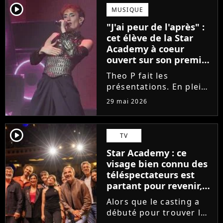
scénique de l'émission,
player2
MUSIQUE
Marlène Schaff ne
"J'ai peur de l'après" :
rempilera pas à la table
cet élève de la Star
des professeurs...
Academy à coeur
ouvert sur son premier
single intime
Theo P fait les
présentations. En pleine
tournée, l'élève de la
29 mai 2026
Star Academy dévoile
son tout premier single.
Avec Garçon solide, le
player2
TV
chanteur livre une
Star Academy : ce
facette plus fragile de
visage bien connu des
sa personnalité....
téléspectateurs est
partant pour revenir,
sauf que la place est
Alors que le casting a
déjà prise
débuté pour trouver les