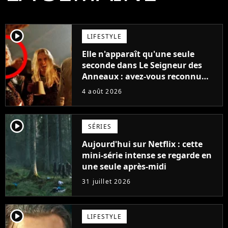
player2
LIFESTYLE
Elle n'apparaît qu'une seule
seconde dans Le Seigneur des
Anneaux : avez-vous reconnu
cette légende du cinéma dans la
4 août 2026
saga ?
player2
SÉRIES
Aujourd'hui sur Netflix : cette
mini-série intense se regarde en
une seule après-midi
31 juillet 2026
player2
LIFESTYLE