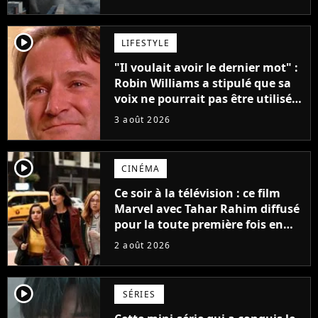
player2
LIFESTYLE
"Il voulait avoir le dernier mot" :
Robin Williams a stipulé que sa
voix ne pourrait pas être utilisée
avant 2039, pourtant Disney
3 août 2026
possède des enregistrements
inédits
player2
CINÉMA
Ce soir à la télévision : ce film
Marvel avec Tahar Rahim diffusé
pour la toute première fois en
France
2 août 2026
player2
SÉRIES