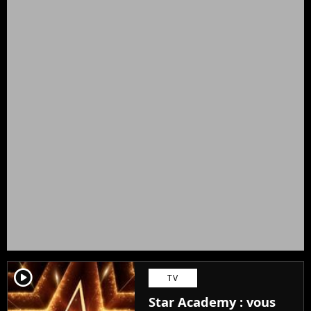
player2
TV
Star Academy : vous