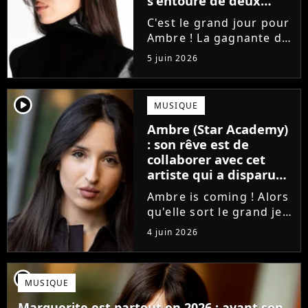
s'entoure de deux
proches de Slimane
C'est le grand jour pour
Ambre ! La gagnante de
la Star Academy fait ses
5 juin 2026
premiers pas dans
l'industrie en publiant
J'me demande, un
player2
MUSIQUE
premier single que la
Ambre (Star Academy)
chanteuse a
: son rêve est de
confectionné avec...
collaborer avec cet
artiste qui a disparu
des radars, "c'est un
Ambre is coming ! Alors
génie"
qu'elle sort le grand jeu
cette semaine en
4 juin 2026
publiant son premier
single J'me demande, la
gagnante de la Star
player2
MUSIQUE
Academy affiche
clairement ses
Marguerite est partout en 2026 : avant son