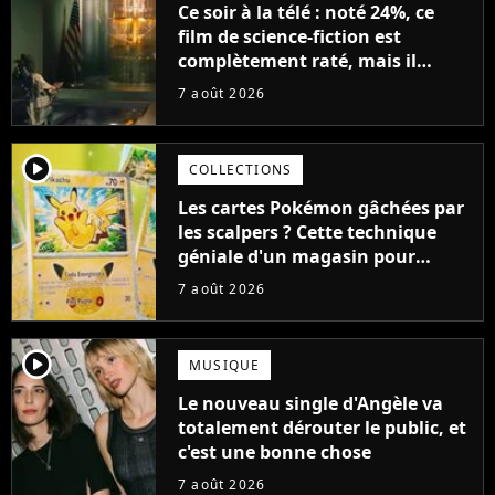
Ce soir à la télé : noté 24%, ce
film de science-fiction est
complètement raté, mais il
aurait pu être encore pire à
7 août 2026
cause de son acteur
player2
COLLECTIONS
Les cartes Pokémon gâchées par
les scalpers ? Cette technique
géniale d'un magasin pour
ruiner les revendeurs
7 août 2026
player2
MUSIQUE
Le nouveau single d'Angèle va
totalement dérouter le public, et
c'est une bonne chose
7 août 2026