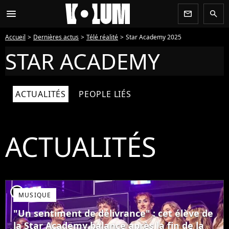
menu
newsletter
search
Accueil
Dernières actus
Télé réalité
Star Academy 2025
STAR ACADEMY
ACTUALITÉS
PEOPLE LIÉS
ACTUALITÉS
player2
MUSIQUE
"Un sentiment de délivrance" : cet élève de
la Star Academy balance après la fin de la