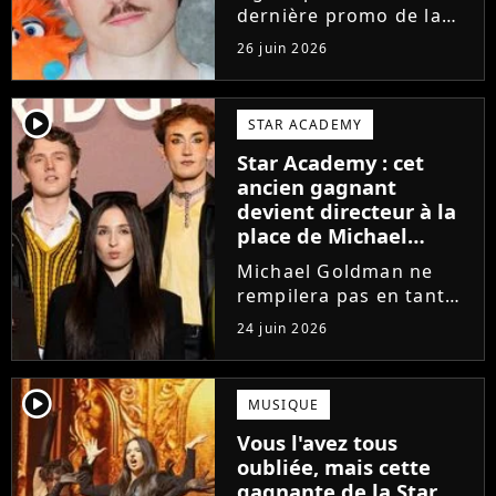
dernière promo de la
Star Academy, Léo se
26 juin 2026
lance enfin. Sous le nom
de scène Lowey, l'artiste
de 25 ans dévoile un
player2
STAR ACADEMY
premier EP énergique et
Star Academy : cet
très prometteur
ancien gagnant
nommé...
devient directeur à la
place de Michael
Goldman ? Il donne
Michael Goldman ne
enfin sa réponse
rempilera pas en tant
que directeur de la
24 juin 2026
prochaine saison de la
Star Academy. Mais qui
prendra sa place ? Alors
player2
MUSIQUE
que son nom circule,
Vous l'avez tous
cet ancien gagnant de
oubliée, mais cette
l'émission...
gagnante de la Star