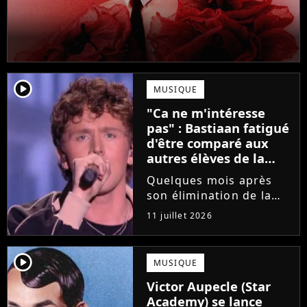
player2
MUSIQUE
"Ca ne m'intéresse
pas" : Bastiaan fatigué
d'être comparé aux
autres élèves de la
Star Academy
Quelques mois après
son élimination de la
Star Academy, Bastiaan
11 juillet 2026
tente de lancer sa
carrière dans la
musique. Et pour ça, le
player2
MUSIQUE
chanteur a récemment
Victor Aupecle (Star
dévoilé "Château", son
Academy) se lance
premier single....