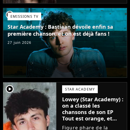
candidate de la Star
Academy s'apprête à
player2
EMISSIONS TV
sortir un troisième titre
(Les règles) et vient...
Star Academy : Bastiaan dévoile enfin sa
première chanson, et on est déjà fans !
27 juin 2026
player2
STAR ACADEMY
Lowey (Star Academy) :
on a classé les
chansons de son EP
Tout est orange, et
voici la meilleure !
Figure phare de la