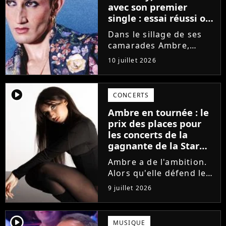
avec son premier
single : essai réussi ou
manqué ? Voici notre
Dans le sillage de ses
avis !
camarades Ambre,
Bastiaan ou Melissa,
10 juillet 2026
Victor Aupecle lance
son projet musical ce
vendredi 10 juillet avec
player2
CONCERTS
la parution du single Je
Ambre en tournée : le
fais de mon mieux. Le
prix des places pour
demi-finaliste...
les concerts de la
gagnante de la Star
Academy !
Ambre a de l'ambition.
Alors qu'elle défend le
single J'me demande et
9 juillet 2026
qu'elle prépare son
premier album, la
gagnante de la dernière
player2
MUSIQUE