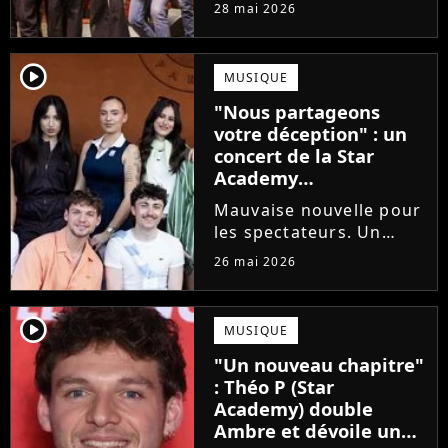
prochains Pierre
28 mai 2026
Garnier, Marine ou
Ambre, une professeure
emblématique de la Star
player2
MUSIQUE
Academy se positionne
"Nous partageons
pour enseigner le chant
votre déception" : un
aux...
concert de la Star
Academy
définitivement annulé
Mauvaise nouvelle pour
les spectateurs. Un
concert de la Star
26 mai 2026
Academy, annulé à la
dernière minute pour
des raisons de santé, ne
player2
MUSIQUE
sera finalement pas
"Un nouveau chapitre"
reprogrammé.
: Théo P (Star
Academy) double
Ambre et dévoile un