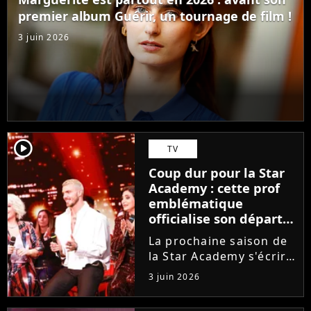
ambitions. Son rêve...
premier album Guérir, un tournage de film !
3 juin 2026
player2
TV
Coup dur pour la Star
Academy : cette prof
emblématique
officialise son départ,
"Ça devenait assez
La prochaine saison de
compliqué"
la Star Academy s'écrira
avec une nouvelle
3 juin 2026
recrue dans ses rangs.
Coach d'expression