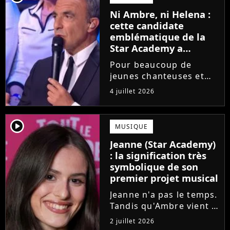
saison de la Star
Ni Ambre, ni Helena :
Academy annonce les
cette candidate
dates de sa...
emblématique de la
Star Academy a
souffert après
Pour beaucoup de
l'émission, "J'étais
jeunes chanteuses et
traitée de potiche"
chanteurs, la Star
4 juillet 2026
Academy est un rêve.
Mais comme l'a rappelé
une ancienne gagnante,
player2
MUSIQUE
l'émission de TF1 n'est
Jeanne (Star Academy)
pas toujours simple à
: la signification très
vivre.
symbolique de son
premier projet musical
Jeanne n'a pas le temps.
Tandis qu'Ambre vient à
peine de dévoiler son
2 juillet 2026
premier single, l'ex-