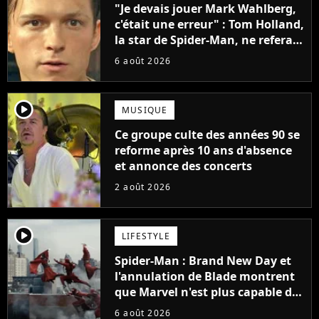
"Je devais jouer Mark Wahlberg,
c'était une erreur" : Tom Holland,
la star de Spider-Man, ne referait
pas ce blockbuster
6 août 2026
player2
MUSIQUE
Ce groupe culte des années 90 se
reforme après 10 ans d'absence
et annonce des concerts
2 août 2026
player2
LIFESTYLE
Spider-Man : Brand New Day et
l'annulation de Blade montrent
que Marvel n'est plus capable de
faire quoi que ce soit de simple
6 août 2026